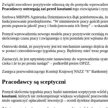
Związki zawodowe pozytywnie odnoszą się do pomysłu wprowadzenia 
Pracodawcy ostrzegają zaś przed kosztami
tego rozwiązania i ryz
Szefowa MRPiPS Agnieszka Dziemianowicz-Bąk poinformowała, że do
funkcjonowanie przedsiębiorstw. “W ministerstwie pracy gościli przeds
prostu poprawia jakość pracy i funkcjonowania ich firmy” – wskazała
Pomysł wprowadzenia nowego modelu pracy pozytywnie oceniają zwią
skróconego czasu pracy i związanego z tym postulatu jest wpisana d
Ostrowski dodał, że pozytywny jest też mechanizm samego dojścia do
w postaci czterodniowego tygodnia pracy. Będziemy mieć teraz progr
Zaznaczył, że jest optymistycznie nastawiony do wprowadzenia syst
czeka i że to po prostu nastąpi” – podkreślił prezes OPZZ.
Zastępca przewodniczącego Komisji Krajowej NSZZ “S” Bartłomiej Mi
Pracodawcy są sceptyczni
Pomysł skrócenia tygodnia pracy budzi natomiast sceptycyzm wśród 
kosztami
, których nie zrekompensuje większa wydajność pracownikó
może ograniczyć opłacalność inwestycji – ocenił dyrektor departamen