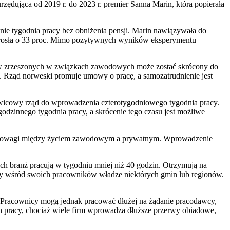
rzędująca od 2019 r. do 2023 r. premier Sanna Marin, która popierała
nie tygodnia pracy bez obniżenia pensji. Marin nawiązywała do
 wzrosła o 33 proc. Mimo pozytywnych wyników eksperymentu
ików zrzeszonych w związkach zawodowych może zostać skrócony do
. Rząd norweski promuje umowy o pracę, a samozatrudnienie jest
awicowy rząd do wprowadzenia czterotygodniowego tygodnia pracy.
godzinnego tygodnia pracy, a skrócenie tego czasu jest możliwe
a równowagi między życiem zawodowym a prywatnym. Wprowadzenie
h branż pracują w tygodniu mniej niż 40 godzin. Otrzymują na
ły wśród swoich pracowników władze niektórych gmin lub regionów.
n. Pracownicy mogą jednak pracować dłużej na żądanie pracodawcy,
ch pracy, chociaż wiele firm wprowadza dłuższe przerwy obiadowe,