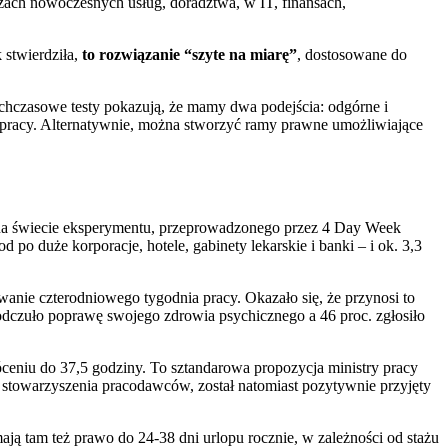
ach nowoczesnych usług, doradztwa, w IT, finansach,
 stwierdziła,
to rozwiązanie “szyte na miarę”
, dostosowane do
ychczasowe testy pokazują, że mamy dwa podejścia: odgórne i
 pracy. Alternatywnie, można stworzyć ramy prawne umożliwiające
o na świecie eksperymentu, przeprowadzonego przez 4 Day Week
 po duże korporacje, hotele, gabinety lekarskie i banki – i ok. 3,3
wanie czterodniowego tygodnia pracy. Okazało się, że przynosi to
dczuło poprawę swojego zdrowia psychicznego a 46 proc. zgłosiło
óceniu do 37,5 godziny. To sztandarowa propozycja ministry pracy
 stowarzyszenia pracodawców, został natomiast pozytywnie przyjęty
ają tam też prawo do 24-38 dni urlopu rocznie, w zależności od stażu