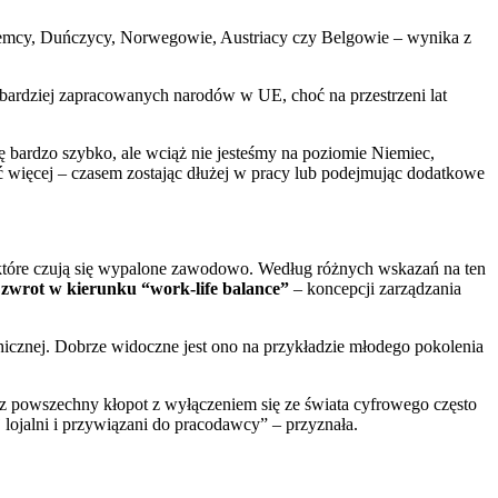
 Niemcy, Duńczycy, Norwegowie, Austriacy czy Belgowie – wynika z
ardziej zapracowanych narodów w UE, choć na przestrzeni lat
ę bardzo szybko, ale wciąż nie jesteśmy na poziomie Niemiec,
więcej – czasem zostając dłużej w pracy lub podejmując dodatkowe
, które czują się wypalone zawodowo. Według różnych wskazań na ten
y
zwrot w kierunku “work-life balance”
– koncepcji zarządzania
chicznej. Dobrze widoczne jest ono na przykładzie młodego pokolenia
z powszechny kłopot z wyłączeniem się ze świata cyfrowego często
j lojalni i przywiązani do pracodawcy” – przyznała.