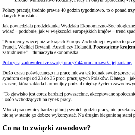
Polacy pracują średnio prawie 40 godzin tygodniowo, to o ponad tr
danych Eurostatu.
Jak powiedziała prodziekanka Wydziału Ekonomiczno-Socjologiczneg
widać – podobnie, jak w większości europejskich krajów – trend 
“Pracujemy więcej niż w krajach Europy Zachodniej i wynika to prze
Francji, Wielkiej Brytanii, Austrii czy Holandii.
Pozostajemy krajem
zatrudnienie” – tłumaczyła ekonomistka.
Polacy są zadowoleni ze swojej pracy? 44 proc. rozważa jej zmianę.
Dużo czasu poświęcanego na pracę miewa też jednak swoje gorsze st
syndrom cierpi od 23 do 35 proc. pracujących Polaków. Dlatego – ja
czasem, która zakłada harmonijny podział między życiem zawodow
“To zjawisko jest coraz bardziej powszechne, akceptowane społeczni
i osób wchodzących na rynek pracy.
Młodzi pracownicy bardzo pilnują swoich godzin pracy, nie przekr
nie są w stanie go dobrze wykorzystać. Na drugim biegunie są starsi 
Co na to związki zawodowe?