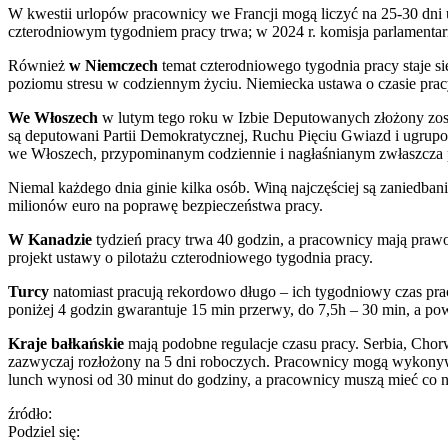
W kwestii urlopów pracownicy we Francji mogą liczyć na 25-30 dni u
czterodniowym tygodniem pracy trwa; w 2024 r. komisja parlamenta
Również
w Niemczech
temat czterodniowego tygodnia pracy staje s
poziomu stresu w codziennym życiu. Niemiecka ustawa o czasie prac
We Włoszech
w lutym tego roku w Izbie Deputowanych złożony zost
są deputowani Partii Demokratycznej, Ruchu Pięciu Gwiazd i ugrupow
we Włoszech, przypominanym codziennie i nagłaśnianym zwłaszcza p
Niemal każdego dnia ginie kilka osób. Winą najczęściej są zaniedb
milionów euro na poprawę bezpieczeństwa pracy.
W Kanadzie
tydzień pracy trwa 40 godzin, a pracownicy mają prawo
projekt ustawy o pilotażu czterodniowego tygodnia pracy.
Turcy
natomiast pracują rekordowo długo – ich tygodniowy czas pra
poniżej 4 godzin gwarantuje 15 min przerwy, do 7,5h – 30 min, a p
Kraje bałkańskie
mają podobne regulacje czasu pracy. Serbia, Cho
zazwyczaj rozłożony na 5 dni roboczych. Pracownicy mogą wykonywa
lunch wynosi od 30 minut do godziny, a pracownicy muszą mieć co 
źródło:
Podziel się: