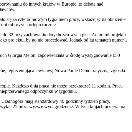
 porównaniu do innych krajów w Europie, to debata nad
odawców.
ało się za czterodniowym tygodniem pracy, wskazując na obniżenie
dni roboczych urlopu rocznie.
40 do 32 przy zachowaniu dotychczasowych płac. Autorami projektu
tego projektu, by go nie procedować. Jednak od lat tematem numer 1.
 Włoch Giorgia Meloni zapowiedziała w środę wyasygnowanie 650
che, reprezentująca lewicową Nowa Partię Demokratyczną, zgłosiła
ropie. Każdego dnia praca nie może przekraczać 11 godzin. Praca
y nieprzerwanego odpoczynku w tygodniu.
i Czarnogóra mają standardowy 40-godzinny tydzień pracy,
wykle 25 proc. wyższe wynagrodzenie. W tych krajach przerwa na