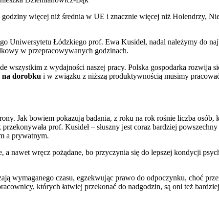
zy godziny więcej niż średnia w UE i znacznie więcej niż Holendrzy,
o Uniwersytetu Łódzkiego prof. Ewa Kusideł, nadal należymy do najb
spadkowy w przepracowywanych godzinach.
de wszystkim z wydajności naszej pracy. Polska gospodarka rozwija si
 na dorobku
i w związku z niższą produktywnością musimy pracować 
rony. Jak bowiem pokazują badania, z roku na rok rośnie liczba osób
k przekonywała prof. Kusideł – słuszny jest coraz bardziej powszechn
ym a prywatnym.
e, a nawet wręcz pożądane, bo przyczynia się do lepszej kondycji psy
aczają wymaganego czasu, egzekwując prawo do odpoczynku, choć prze
pracownicy, których łatwiej przekonać do nadgodzin, są oni też bardzie