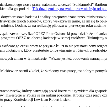
skróconego czasu pracy, natomiast wiceszef “Solidarności” Bartłomi
ykiem dla gospodarki.
Tak dużej zmiany na rynku pracy nie było od pon
tychczasowe badania i analizy przeprowadzane przez ministerstwo 
tawiciele takich biznesów, którzy wskazywali jasno, że im się to opłac
 ministra. Dodała, że na realizację pilotażu w pierwszym roku zostani
zki zawodowe. Szef OPZZ Piotr Ostrowski powiedział, że to bardzo 
o programu OPZZ na obecną kadencję w samej czołówce. Traktujemy to 
 skróconego czasu pracy w przyszłości. “On nie jest narzucony odgórni
am pilotażowy, który przetestuje to rozwiązanie w różnych przedsiębi
emowych zmian w tym zakresie. “Ważne jest też budowanie narracji i 
ckiewicz ocenił z kolei, że skrócony czas pracy jest dobrym pomysł
pracodawców, którzy ostrzegają przed kosztami i ryzykiem dla gospoda
w. Inwestycje w Polsce są na niskim poziomie. Krótszy czas pracy o
tu pracy Konfederacji Lewiatan Robert Lisicki.