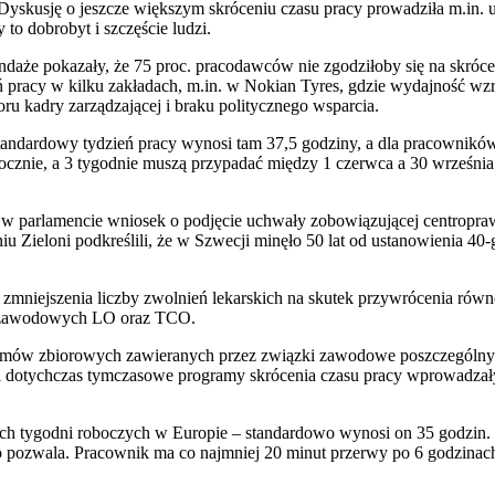
 Dyskusję o jeszcze większym skróceniu czasu pracy prowadziła m.in. u
to dobrobyt i szczęście ludzi.
daże pokazały, że 75 proc. pracodawców nie zgodziłoby się na skróce
ień pracy w kilku zakładach, m.in. w Nokian Tyres, gdzie wydajność
kadry zarządzającej i braku politycznego wsparcia.
. Standardowy tydzień pracy wynosi tam 37,5 godziny, a dla pracown
ocznie, a 3 tygodnie muszą przypadać między 1 czerwca a 30 września
a w parlamencie wniosek o podjęcie uchwały zobowiązującej centropr
 Zieloni podkreślili, że w Szwecji minęło 50 lat od ustanowienia 40-
aci zmniejszenia liczby zwolnień lekarskich na skutek przywróceni
w zawodowych LO oraz TCO.
k umów zbiorowych zawieranych przez związki zawodowe poszczególnyc
ji dotychczas tymczasowe programy skrócenia czasu pracy wprowadza
tszych tygodni roboczych w Europie – standardowo wynosi on 35 godzi
 to pozwala. Pracownik ma co najmniej 20 minut przerwy po 6 godzina