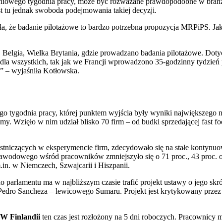
dniowego tygodnia pracy, może być rozważane prawdopodobne w branż
st tu jednak swoboda podejmowania takiej decyzji.
a, że badanie pilotażowe to bardzo potrzebna propozycja MRPiPS. Jak
a, Belgia, Wielka Brytania, gdzie prowadzano badania pilotażowe. Dot
 dla wszystkich, tak jak we Francji wprowadzono 35-godzinny tydzień
bę” – wyjaśniła Kotłowska.
ego tygodnia pracy, której punktem wyjścia były wyniki największeg
. Wzięło w nim udział blisko 70 firm – od budki sprzedającej fast food
estniczących w eksperymencie firm, zdecydowało się na stałe kontynuo
wodowego wśród pracowników zmniejszyło się o 71 proc., 43 proc. o
in. w Niemczech, Szwajcarii i Hiszpanii.
 parlamentu ma w najbliższym czasie trafić projekt ustawy o jego skr
 Pedro Sancheza – lewicowego Sumaru. Projekt jest krytykowany przez
W Finlandii
ten czas jest rozłożony na 5 dni roboczych. Pracownicy m