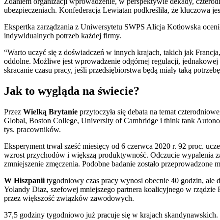
Zdaniem organizacji wprowadzenie, w perspektywie dekady, cztero
ubezpieczeniach. Konfederacja Lewiatan podkreśliła, że kluczowa je
Ekspertka zarządzania z Uniwersytetu SWPS Alicja Kotłowska ocenił
indywidualnych potrzeb każdej firmy.
“Warto uczyć się z doświadczeń w innych krajach, takich jak Francj
oddolne. Możliwe jest wprowadzenie odgórnej regulacji, jednakowej
skracanie czasu pracy, jeśli przedsiębiorstwa będą miały taką potrze
Jak to wygląda na świecie?
Przez
Wielką Brytanie
przytoczyła się debata na temat czterodniow
Global, Boston College, University of Cambridge i think tank Autonomy
tys. pracowników.
Eksperyment trwał sześć miesięcy od 6 czerwca 2020 r. 92 proc. ucz
wzrost przychodów i większą produktywność. Odczucie wypalenia za
zmniejszenie zmęczenia. Podobne badanie zostało przeprowadzone m.
W Hiszpanii
tygodniowy czas pracy wynosi obecnie 40 godzin, ale do
Yolandy Diaz, szefowej mniejszego partnera koalicyjnego w rządzie
przez większość związków zawodowych.
37,5 godziny tygodniowo już pracuje się w krajach skandynawskich.