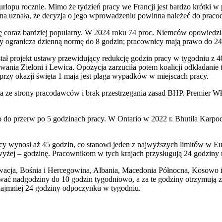
rlopu rocznie. Mimo że tydzień pracy we Francji jest bardzo krótki w
rna uznała, że decyzja o jego wprowadzeniu powinna należeć do prac
ię coraz bardziej popularny. W 2024 roku 74 proc. Niemców opowiedzi
y ogranicza dzienną normę do 8 godzin; pracownicy mają prawo do 24 
ał projekt ustawy przewidujący redukcję godzin pracy w tygodniu z 
ania Zieloni i Lewica. Opozycja zarzuciła potem koalicji odkładanie 
rzy okazji święta 1 maja jest plaga wypadków w miejscach pracy.
ania ze strony pracodawców i brak przestrzegania zasad BHP. Premier
 do przerw po 5 godzinach pracy. W Ontario w 2022 r. Bhutila Karpo
cy wynosi aż 45 godzin, co stanowi jeden z najwyższych limitów w Eu
owyżej – godzinę. Pracownikom w tych krajach przysługują 24 godzin
rwacja, Bośnia i Hercegowina, Albania, Macedonia Północna, Kosowo 
ć nadgodziny do 10 godzin tygodniowo, a za te godziny otrzymują z
najmniej 24 godziny odpoczynku w tygodniu.