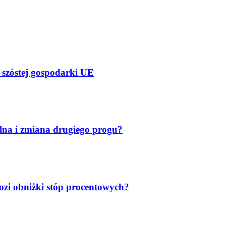
 szóstej gospodarki UE
lna i zmiana drugiego progu?
ozi obniżki stóp procentowych?