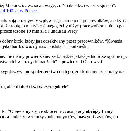
ej Mickiewicz zwraca uwagę, że “diabeł tkwi w szczegółach”.
ad 100 lat w Polsce.
pokazują pozytywny wpływ tego modelu na pracowników, ale też na
a, że robią to nie tylko dlatego, żeby ulżyć pracownikom, ale to po
e przeznaczone 10 mln zł z Funduszu Pracy.
dobry krok, który jest oczekiwany przez pracowników. “Kwestia
jako bardzo ważny nasz postulat” – podkreślił.
e, nie mamy powiedziane, że to będzie jakieś jedno rozwiązanie np.
orstwach i w różnych branżach” – powiedział Ostrowski.
przygotowywanie społeczeństwa do tego, że skrócony czas pracy nas
em, ale
“diabeł tkwi w szczegółach”
.
rki. “Obawiamy się, że skrócenie czasu pracy
obciąży firmy
znacza mniejsze wykorzystanie budynków, maszyn i zasobów, co