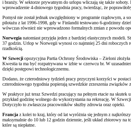
i branży. W sektorze prywatnym do urlopu wliczają się także soboty.
wprowadzenie 4-dniowego tygodnia pracy, twierdząc, że poprawiłoby 
Pomysł nie został jednak uwzględniony w programie rządowym, a son
pilotażu z lat 1996-1998, gdy w Finlandii testowano 6-godzinny dz
wówczas również nie wprowadzono formalnych zmian z powodu oporu 
Norwegia
natomiast przyjęła jeden z bardziej elastycznych modeli
37 godzin. Urlop w Norwegii wynosi co najmniej 25 dni roboczych r
rzadkością.
W Szwecji
opozycyjna Partia Ochrony Środowiska – Zieloni złożył
Kwestia ta ma być rozpatrywana w izbie w czerwcu br. W uzasadnieniu
dzięki postępowi technologicznemu.
Dodano, że czterodniowy tydzień pracy przyczyni korzyści w post
czterodniowego tygodnia popierają szwedzkie zrzeszenia związkó
W praktyce już teraz Szwedzi pracujący na pełnym etacie na skute
przykład godzinę wolnego do wykorzystania na rekreację. W Szwec
Dotyczyło to zwłaszcza pracowników służby zdrowia oraz opieki.
Francja
z kolei to kraj, który od lat wyróżnia się jednym z najkró
maksymalnie do 10 lub 12 godzin dziennie, jeśli układ zbiorowy na
które są niepłatne.