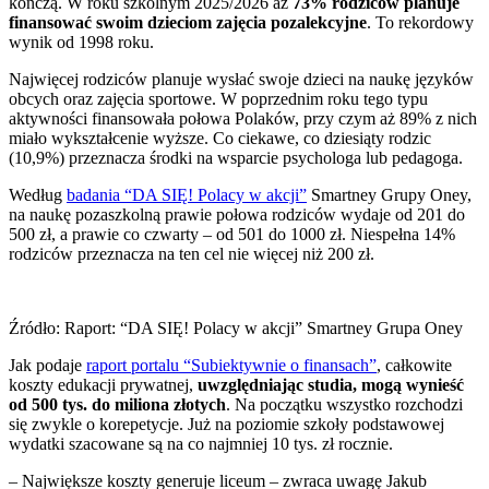
kończą. W roku szkolnym 2025/2026 aż
73% rodziców planuje
finansować swoim dzieciom zajęcia pozalekcyjne
. To rekordowy
wynik od 1998 roku.
Najwięcej rodziców planuje wysłać swoje dzieci na naukę języków
obcych oraz zajęcia sportowe. W poprzednim roku tego typu
aktywności finansowała połowa Polaków, przy czym aż 89% z nich
miało wykształcenie wyższe. Co ciekawe, co dziesiąty rodzic
(10,9%) przeznacza środki na wsparcie psychologa lub pedagoga.
Według
badania “DA SIĘ! Polacy w akcji”
Smartney Grupy Oney,
na naukę pozaszkolną prawie połowa rodziców wydaje od 201 do
500 zł, a prawie co czwarty – od 501 do 1000 zł. Niespełna 14%
rodziców przeznacza na ten cel nie więcej niż 200 zł.
Źródło: Raport: “DA SIĘ! Polacy w akcji” Smartney Grupa Oney
Jak podaje
raport portalu “Subiektywnie o finansach”
, całkowite
koszty edukacji prywatnej,
uwzględniając studia, mogą wynieść
od 500 tys. do miliona złotych
. Na początku wszystko rozchodzi
się zwykle o korepetycje. Już na poziomie szkoły podstawowej
wydatki szacowane są na co najmniej 10 tys. zł rocznie.
– Największe koszty generuje liceum – zwraca uwagę Jakub