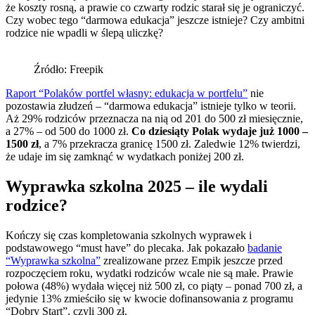
że koszty rosną, a prawie co czwarty rodzic starał się je ograniczyć.
Czy wobec tego “darmowa edukacja” jeszcze istnieje? Czy ambitni
rodzice nie wpadli w ślepą uliczkę?
Źródło: Freepik
Raport “Polaków portfel własny: edukacja w portfelu”
nie
pozostawia złudzeń – “darmowa edukacja” istnieje tylko w teorii.
Aż 29% rodziców przeznacza na nią od 201 do 500 zł miesięcznie,
a 27% – od 500 do 1000 zł.
Co dziesiąty Polak wydaje już 1000 –
1500 zł
, a 7% przekracza granicę 1500 zł. Zaledwie 12% twierdzi,
że udaje im się zamknąć w wydatkach poniżej 200 zł.
Wyprawka szkolna 2025 – ile wydali
rodzice?
Kończy się czas kompletowania szkolnych wyprawek i
podstawowego “must have” do plecaka. Jak pokazało
badanie
“Wyprawka szkolna”
zrealizowane przez Empik jeszcze przed
rozpoczęciem roku, wydatki rodziców wcale nie są małe. Prawie
połowa (48%) wydała więcej niż 500 zł, co piąty – ponad 700 zł, a
jedynie 13% zmieściło się w kwocie dofinansowania z programu
“Dobry Start”, czyli 300 zł.