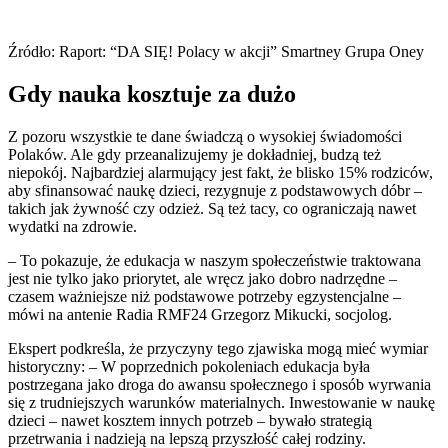
Źródło: Raport: “DA SIĘ! Polacy w akcji” Smartney Grupa Oney
Gdy nauka kosztuje za dużo
Z pozoru wszystkie te dane świadczą o wysokiej świadomości
Polaków. Ale gdy przeanalizujemy je dokładniej, budzą też
niepokój. Najbardziej alarmujący jest fakt, że blisko 15% rodziców,
aby sfinansować naukę dzieci, rezygnuje z podstawowych dóbr –
takich jak żywność czy odzież. Są też tacy, co ograniczają nawet
wydatki na zdrowie.
– To pokazuje, że edukacja w naszym społeczeństwie traktowana
jest nie tylko jako priorytet, ale wręcz jako dobro nadrzędne –
czasem ważniejsze niż podstawowe potrzeby egzystencjalne –
mówi na antenie Radia RMF24 Grzegorz Mikucki, socjolog.
Ekspert podkreśla, że przyczyny tego zjawiska mogą mieć wymiar
historyczny: – W poprzednich pokoleniach edukacja była
postrzegana jako droga do awansu społecznego i sposób wyrwania
się z trudniejszych warunków materialnych. Inwestowanie w naukę
dzieci – nawet kosztem innych potrzeb – bywało strategią
przetrwania i nadzieją na lepszą przyszłość całej rodziny.