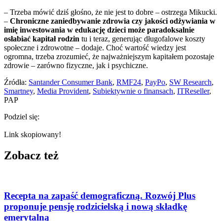
– Trzeba mówić dziś głośno, że nie jest to dobre – ostrzega Mikucki.
–
Chroniczne zaniedbywanie zdrowia czy jakości odżywiania w
imię inwestowania w edukację dzieci może paradoksalnie
osłabiać kapitał rodzin
tu i teraz, generując długofalowe koszty
społeczne i zdrowotne – dodaje. Choć wartość wiedzy jest
ogromna, trzeba zrozumieć, że najważniejszym kapitałem pozostaje
zdrowie – zarówno fizyczne, jak i psychiczne.
Źródła:
Santander Consumer Bank
,
RMF24
,
PayPo
,
SW Research
,
Smartney
,
Media Provident
,
Subiektywnie o finansach
,
ITReseller
,
PAP
Podziel się:
Link skopiowany!
Zobacz też
Recepta na zapaść demograficzną. Rozwój Plus
proponuje pensję rodzicielską i nową składkę
emerytalną