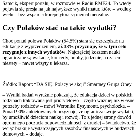
Samcik, ekspert portalu, w rozmowie w Radiu RMF24. To wtedy
pojawia się presja na jak najwyższe wyniki matur, które – według
wielu – bez wsparcia korepetytora są niemal nierealne.
Czy Polaków stać na takie wydatki?
Choć ponad połowa Polaków (54,5%) stara się oszczędzać na
edukację z wyprzedzeniem,
aż 38% przyznaje, że w tym celu
rezygnuje z innych wydatków
. Najczęściej kosztem nauki
ograniczane są wakacje, koncerty, hobby, jedzenie, a czasem –
niestety – nawet wizyty u lekarza.
Źródło: Raport: “DA SIĘ! Polacy w akcji” Smartney Grupa Oney
– Wyniki badań wyraźnie pokazują, że edukacja dzieci w polskich
rodzinach traktowana jest priorytetowo – często ważniej niż własne
potrzeby rodziców – mówi Weronika Eysymontt, psycholożka. –
Ponad 90% ankietowanych przyznaje, że ogranicza swoje wydatki,
by umożliwić dzieciom naukę i rozwój. To z jednej strony dowód
ogromnego poczucia odpowiedzialności, z drugiej – świadectwo, że
wciąż brakuje wystarczających zasobów finansowych w budżetach
domowych – dodaje.