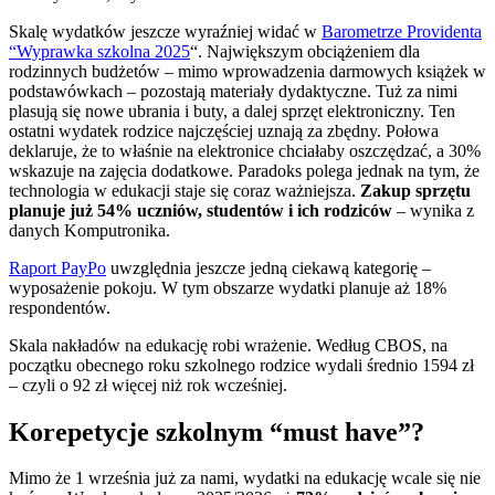
Skalę wydatków jeszcze wyraźniej widać w
Barometrze Providenta
“Wyprawka szkolna 2025
“. Największym obciążeniem dla
rodzinnych budżetów – mimo wprowadzenia darmowych książek w
podstawówkach – pozostają materiały dydaktyczne. Tuż za nimi
plasują się nowe ubrania i buty, a dalej sprzęt elektroniczny. Ten
ostatni wydatek rodzice najczęściej uznają za zbędny. Połowa
deklaruje, że to właśnie na elektronice chciałaby oszczędzać, a 30%
wskazuje na zajęcia dodatkowe. Paradoks polega jednak na tym, że
technologia w edukacji staje się coraz ważniejsza.
Zakup sprzętu
planuje już 54% uczniów, studentów i ich rodziców
– wynika z
danych Komputronika.
Raport PayPo
uwzględnia jeszcze jedną ciekawą kategorię –
wyposażenie pokoju. W tym obszarze wydatki planuje aż 18%
respondentów.
Skala nakładów na edukację robi wrażenie. Według CBOS, na
początku obecnego roku szkolnego rodzice wydali średnio 1594 zł
– czyli o 92 zł więcej niż rok wcześniej.
Korepetycje szkolnym “must have”?
Mimo że 1 września już za nami, wydatki na edukację wcale się nie