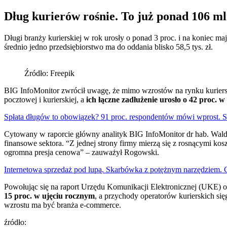
Dług kurierów rośnie. To już ponad 106 ml
Długi branży kurierskiej w rok urosły o ponad 3 proc. i na koniec m
średnio jedno przedsiębiorstwo ma do oddania blisko 58,5 tys. zł.
Źródło: Freepik
BIG InfoMonitor zwrócił uwagę, że mimo wzrostów na rynku kurierski
pocztowej i kurierskiej, a
ich łączne zadłużenie urosło o 42 proc. w 
Spłata długów to obowiązek? 91 proc. respondentów mówi wprost. 
Cytowany w raporcie główny analityk BIG InfoMonitor dr hab. Walde
finansowe sektora. “Z jednej strony firmy mierzą się z rosnącymi kos
ogromna presja cenowa” – zauważył Rogowski.
Internetowa sprzedaż pod lupą. Skarbówka z potężnym narzędziem. 
Powołując się na raport Urzędu Komunikacji Elektronicznej (UKE) 
15 proc. w ujęciu rocznym
, a przychody operatorów kurierskich s
wzrostu ma być branża e-commerce.
źródło: