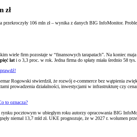
n zł
aja przekroczyły 106 mln zł – wynika z danych BIG InfoMonitor. Probl
m wiele firm pozostaje w “finansowych tarapatach”. Na koniec maja te
pięć lat
i o 3,3 proc. w rok. Jedna firma do spłaty miała średnio 58 tys.
Sprawdź!
mar Rogowski stwierdził, że rozwój e-commerce bez wątpienia zwiększ
ztami prowadzenia działalności, inwestycjami w infrastrukturę czy cena
Co to oznacza?
o rynku pocztowym w ubiegłym roku autorzy opracowania BIG InfoMon
ięgnęły niemal 13,7 mld zł. UKE prognozuje, że w 2027 r. wolumen pr