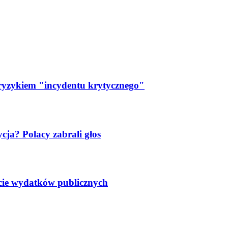
 ryzykiem "incydentu krytycznego"
ja? Polacy zabrali głos
ście wydatków publicznych