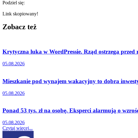
Podziel się:
Link skopiowany!
Zobacz też
Krytyczna luka w WordPressie. Rząd ostrzega przed
05.08.2026
Mieszkanie pod wynajem wakacyjny to dobra inwestyc
05.08.2026
Ponad 53 tys. zł na osobę. Eksperci alarmują o wzro
05.08.2026
Czytaj więcej...