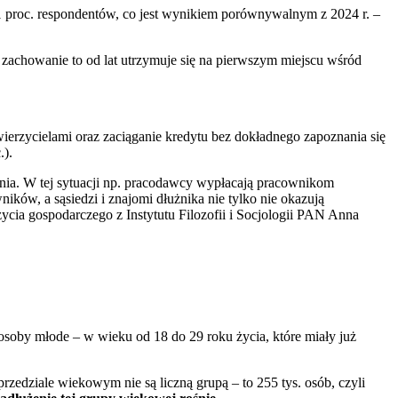
 proc. respondentów, co jest wynikiem porównywalnym z 2024 r. –
zachowanie to od lat utrzymuje się na pierwszym miejscu wśród
 wierzycielami oraz zaciąganie kredytu bez dokładnego zapoznania się
.).
zenia. W tej sytuacji np. pracodawcy wypłacają pracownikom
ków, a sąsiedzi i znajomi dłużnika nie tylko nie okazują
 życia gospodarczego z Instytutu Filozofii i Socjologii PAN Anna
soby młode – w wieku od 18 do 29 roku życia, które miały już
edziale wiekowym nie są liczną grupą – to 255 tys. osób, czyli