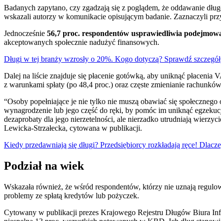
Badanych zapytano, czy zgadzają się z poglądem, że oddawanie dłu
wskazali autorzy w komunikacie opisującym badanie. Zaznaczyli przy
Jednocześnie
56,7 proc. respondentów usprawiedliwia podejmowan
akceptowanych społecznie nadużyć finansowych.
Długi w tej branży wzrosły o 20%. Kogo dotyczą? Sprawdź szczegół
Dalej na liście znajduje się płacenie gotówką, aby uniknąć płacenia 
z warunkami spłaty (po 48,4 proc.) oraz częste zmienianie rachunkó
“Osoby popełniające je nie tylko nie muszą obawiać się społecznego 
wynagrodzenie lub jego część do ręki, by pomóc im uniknąć egzekucj
dezaprobaty dla jego nierzetelności, ale nierzadko utrudniają wierzyc
Lewicka-Strzałecka, cytowana w publikacji.
Kiedy przedawniają się długi? Przedsiębiorcy rozkładają ręce! Dlacz
Podział na wiek
Wskazała również, że wśród respondentów, którzy nie uznają regulo
problemy ze spłatą kredytów lub pożyczek.
Cytowany w publikacji prezes Krajowego Rejestru Długów Biura Info