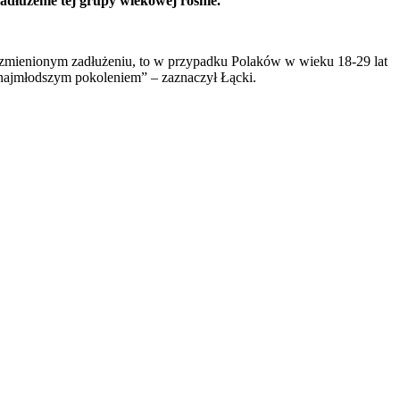
zadłużenie tej grupy wiekowej rośnie.
niezmienionym zadłużeniu, to w przypadku Polaków w wieku 18-29 lat
 z najmłodszym pokoleniem” – zaznaczył Łącki.