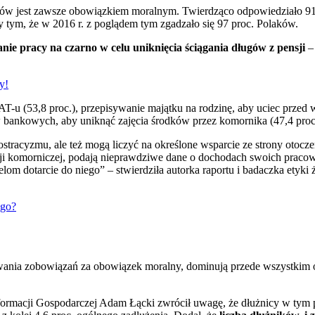
gów jest zawsze obowiązkiem moralnym. Twierdząco odpowiedziało 91
 tym, że w 2016 r. z poglądem tym zgadzało się 97 proc. Polaków.
ie pracy na czarno w celu uniknięcia ściągania długów z pensji
– 
y!
VAT-u (53,8 proc.), przepisywanie majątku na rodzinę, aby uciec przed
w bankowych, aby uniknąć zajęcia środków przez komornika (47,4 proc
ostracyzmu, ale też mogą liczyć na określone wsparcie ze strony otoc
i komorniczej, podają nieprawdziwe dane o dochodach swoich pracowni
ielom dotarcie do niego” – stwierdziła autorka raportu i badaczka etyki
ego?
wania zobowiązań za obowiązek moralny, dominują przede wszystkim o
rmacji Gospodarczej Adam Łącki zwrócił uwagę, że dłużnicy w tym prz