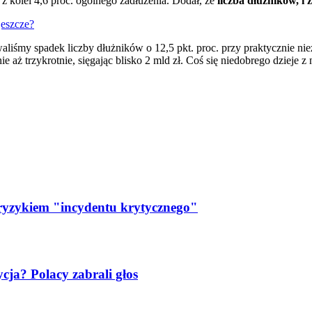
 kolei 4,6 proc. ogólnego zadłużenia. Dodał, że
liczba dłużników, i 
jeszcze?
towaliśmy spadek liczby dłużników o 12,5 pkt. proc. przy praktycznie 
ie aż trzykrotnie, sięgając blisko 2 mld zł. Coś się niedobrego dzieje
 ryzykiem "incydentu krytycznego"
ja? Polacy zabrali głos