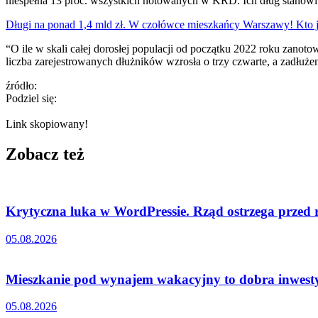
niespełna 13 proc. wszystkich notowanych w KRD. Ich dług stanowi z
Długi na ponad 1,4 mld zł. W czołówce mieszkańcy Warszawy! Kto 
“O ile w skali całej dorosłej populacji od początku 2022 roku zano
liczba zarejestrowanych dłużników wzrosła o trzy czwarte, a zadłużen
źródło:
Podziel się:
Link skopiowany!
Zobacz też
Krytyczna luka w WordPressie. Rząd ostrzega przed
05.08.2026
Mieszkanie pod wynajem wakacyjny to dobra inwestyc
05.08.2026