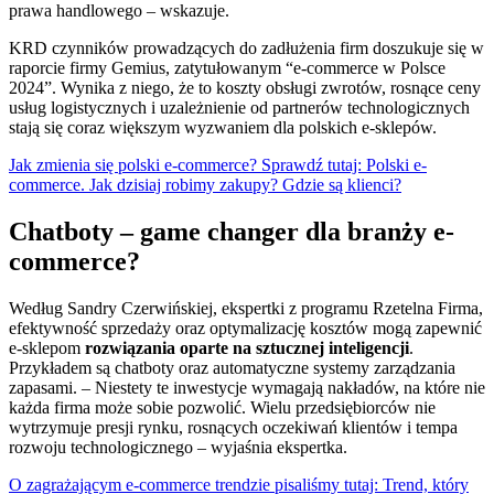
prawa handlowego – wskazuje.
KRD czynników prowadzących do zadłużenia firm doszukuje się w
raporcie firmy Gemius, zatytułowanym “e-commerce w Polsce
2024”. Wynika z niego, że to koszty obsługi zwrotów, rosnące ceny
usług logistycznych i uzależnienie od partnerów technologicznych
stają się coraz większym wyzwaniem dla polskich e-sklepów.
Jak zmienia się polski e-commerce? Sprawdź tutaj: Polski e-
commerce. Jak dzisiaj robimy zakupy? Gdzie są klienci?
Chatboty – game changer dla branży e-
commerce?
Według Sandry Czerwińskiej, ekspertki z programu Rzetelna Firma,
efektywność sprzedaży oraz optymalizację kosztów mogą zapewnić
e-sklepom
rozwiązania oparte na sztucznej inteligencji
.
Przykładem są chatboty oraz automatyczne systemy zarządzania
zapasami. – Niestety te inwestycje wymagają nakładów, na które nie
każda firma może sobie pozwolić. Wielu przedsiębiorców nie
wytrzymuje presji rynku, rosnących oczekiwań klientów i tempa
rozwoju technologicznego – wyjaśnia ekspertka.
O zagrażającym e-commerce trendzie pisaliśmy tutaj: Trend, który