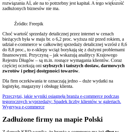
rozwiązania AI, ale na to potrzebny jest kapitał. A tego większość
zadłużonych biznesów nie ma.
Źródło: Freepik
Choć wartość sprzedaży detalicznej przez internet w cenach
bieżących była w maju br. o 6,2 proc. wyższa niż przed rokiem, a
udział e-commerce w całkowitej sprzedaży detalicznej wzrósł z 8,6
do 8,8 proc., to e-sklepy wciąż borykają się z dużymi problemami
finansowymi. Przyczyną – jak wskazują analitycy Krajowego
Rejestru Długów – są m.in. rosnące wymagania klientów. Coraz
częściej oczekują oni
szybszych i tańszych dostaw, darmowych
zwrotów i pełnej dostępności towarów
.
Dla firm oczekiwania te oznaczają jedno – duże wydatki na
logistykę, magazyny i obsługę klienta.
Przeczytaj, jakie wyniki osiągnęła branża e-commerce podczas
tegorocznych wyprzedaży: Spadek liczby klientów w galeriach.
Wygrywa e-commerce
Zadłużone firmy na mapie Polski
Z danych KRD wynika, że branża e-commerce ma już
dług w