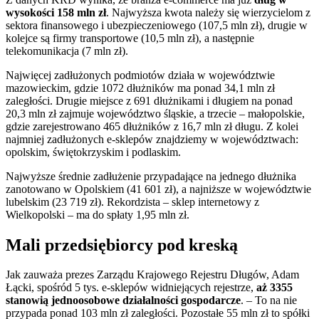
wysokości 158 mln zł
. Najwyższa kwota należy się wierzycielom z
sektora finansowego i ubezpieczeniowego (107,5 mln zł), drugie w
kolejce są firmy transportowe (10,5 mln zł), a następnie
telekomunikacja (7 mln zł).
Najwięcej zadłużonych podmiotów działa w województwie
mazowieckim, gdzie 1072 dłużników ma ponad 34,1 mln zł
zaległości. Drugie miejsce z 691 dłużnikami i długiem na ponad
20,3 mln zł zajmuje województwo śląskie, a trzecie – małopolskie,
gdzie zarejestrowano 465 dłużników z 16,7 mln zł długu. Z kolei
najmniej zadłużonych e-sklepów znajdziemy w województwach:
opolskim, świętokrzyskim i podlaskim.
Najwyższe średnie zadłużenie przypadające na jednego dłużnika
zanotowano w Opolskiem (41 601 zł), a najniższe w województwie
lubelskim (23 719 zł). Rekordzista – sklep internetowy z
Wielkopolski – ma do spłaty 1,95 mln zł.
Mali przedsiębiorcy pod kreską
Jak zauważa prezes Zarządu Krajowego Rejestru Długów, Adam
Łącki, spośród 5 tys. e-sklepów widniejących rejestrze,
aż 3355
stanowią jednoosobowe działalności gospodarcze
. – To na nie
przypada ponad 103 mln zł zaległości. Pozostałe 55 mln zł to spółki