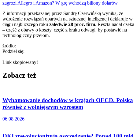
zagrozi Allegro i Amazon? W grę wchodzą biliony dolarów
Z informacji przekazanej przez Sandrę Czerwińską wynika, że
wdrożenie rozwiązań opartych na sztucznej inteligencji deklaruje w
ciągu najbliższego roku
zaledwie 28 proc. firm
. Reszta nadal czeka
– część z obawy o koszty, część z braku odwagi, by postawić na
technologiczny przełom.
źródło:
Podziel się:
Link skopiowany!
Zobacz też
Wyhamowanie dochodów w krajach OECD. Polska
również z wolniejszym wzrostem
06.08.2026
OKI zrewolucjonizują oszczędzanie? Ponad 100 mld