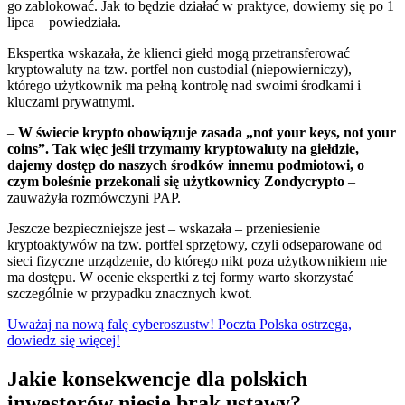
go zablokować. Jak to będzie działać w praktyce, dowiemy się po 1
lipca – powiedziała.
Ekspertka wskazała, że klienci giełd mogą przetransferować
kryptowaluty na tzw. portfel non custodial (niepowierniczy),
którego użytkownik ma pełną kontrolę nad swoimi środkami i
kluczami prywatnymi.
–
W świecie krypto obowiązuje zasada „not your keys, not your
coins”. Tak więc jeśli trzymamy kryptowaluty na giełdzie,
dajemy dostęp do naszych środków innemu podmiotowi, o
czym boleśnie przekonali się użytkownicy Zondycrypto
–
zauważyła rozmówczyni PAP.
Jeszcze bezpieczniejsze jest – wskazała – przeniesienie
kryptoaktywów na tzw. portfel sprzętowy, czyli odseparowane od
sieci fizyczne urządzenie, do którego nikt poza użytkownikiem nie
ma dostępu. W ocenie ekspertki z tej formy warto skorzystać
szczególnie w przypadku znacznych kwot.
Uważaj na nową falę cyberoszustw! Poczta Polska ostrzega,
dowiedz się więcej!
Jakie konsekwencje dla polskich
inwestorów niesie brak ustawy?