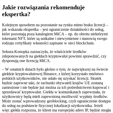
Jakie rozwiązania rekomenduje
ekspertka?
Kolejnym sposobem na pozostanie na rynku mimo braku licencji –
jak wskazała ekspertka – jest ograniczenie działalności do usług,
które pozostają poza katalogiem MiCA – np. do obrotu niektórymi
tokenami NFT, które są unikalne i niewymienne i stanowią swego
rodzaju certyfikaty własności zapisane w sieci blockchain.
Sekura-Konopka zaznaczyła, że właściciele środków
zdeponowanych na giełdach kryptowalut powinni sprawdzić, czy
dysponują one licencją MiCA.
– W ostatnich dniach było głośno o tym, że największej na świecie
giełdzie kryptowalutowej Binance, z której korzystało mnóstwo
polskich użytkowników, nie udało się uzyskać licencji. Skutek
będzie zapewne taki, że rachunki obywateli krajów UE zostaną
zamrożone i nie będzie już można za ich pośrednictwem kupować i
sprzedawać kryptowalut. Giełda w komunikatach zapewniała, że
użytkownicy będą mieli zapewnioną możliwość wypłaty środków.
Może zostać wprowadzony geoblocking, czyli ograniczenie dostępu
do usług na podstawie fizycznej lokalizacji użytkownika. Jeżeli
więc giełda rozpozna, że klient ma europejski adres IP, będzie mogła