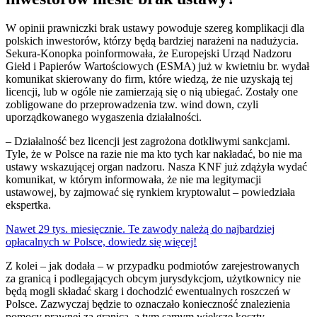
W opinii prawniczki brak ustawy powoduje szereg komplikacji dla
polskich inwestorów, którzy będą bardziej narażeni na nadużycia.
Sekura-Konopka poinformowała, że Europejski Urząd Nadzoru
Giełd i Papierów Wartościowych (ESMA) już w kwietniu br. wydał
komunikat skierowany do firm, które wiedzą, że nie uzyskają tej
licencji, lub w ogóle nie zamierzają się o nią ubiegać. Zostały one
zobligowane do przeprowadzenia tzw. wind down, czyli
uporządkowanego wygaszenia działalności.
– Działalność bez licencji jest zagrożona dotkliwymi sankcjami.
Tyle, że w Polsce na razie nie ma kto tych kar nakładać, bo nie ma
ustawy wskazującej organ nadzoru. Nasza KNF już zdążyła wydać
komunikat, w którym informowała, że nie ma legitymacji
ustawowej, by zajmować się rynkiem kryptowalut – powiedziała
ekspertka.
Nawet 29 tys. miesięcznie. Te zawody należą do najbardziej
opłacalnych w Polsce, dowiedz się więcej!
Z kolei – jak dodała – w przypadku podmiotów zarejestrowanych
za granicą i podlegających obcym jurysdykcjom, użytkownicy nie
będą mogli składać skarg i dochodzić ewentualnych roszczeń w
Polsce. Zazwyczaj będzie to oznaczało konieczność znalezienia
pomocy prawnej za granicą, a tym samym większe koszty.