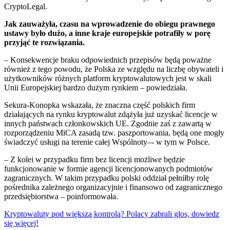
CryptoLegal.
Jak zauważyła, czasu na wprowadzenie do obiegu prawnego
ustawy było dużo, a inne kraje europejskie potrafiły w porę
przyjąć te rozwiązania.
– Konsekwencje braku odpowiednich przepisów będą poważne
również z tego powodu, że Polska ze względu na liczbę obywateli i
użytkowników różnych platform kryptowalutowych jest w skali
Unii Europejskiej bardzo dużym rynkiem – powiedziała.
Sekura-Konopka wskazała, że znaczna część polskich firm
działających na rynku kryptowalut zdążyła już uzyskać licencje w
innych państwach członkowskich UE. Zgodnie zaś z zawartą w
rozporządzeniu MiCA zasadą tzw. paszportowania, będą one mogły
świadczyć usługi na terenie całej Wspólnoty–- w tym w Polsce.
– Z kolei w przypadku firm bez licencji możliwe będzie
funkcjonowanie w formie agencji licencjonowanych podmiotów
zagranicznych. W takim przypadku polski oddział pełniłby rolę
pośrednika zależnego organizacyjnie i finansowo od zagranicznego
przedsiębiorstwa – poinformowała.
Kryptowaluty pod większą kontrolą? Polacy zabrali głos, dowiedz
się więcej!