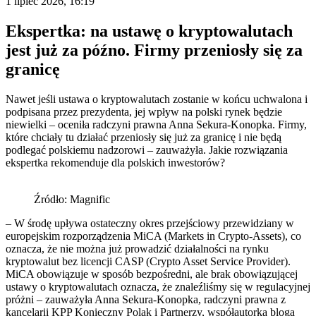
1 lipiec 2026, 16:19
Ekspertka: na ustawę o kryptowalutach
jest już za późno. Firmy przeniosły się za
granicę
Nawet jeśli ustawa o kryptowalutach zostanie w końcu uchwalona i
podpisana przez prezydenta, jej wpływ na polski rynek będzie
niewielki – oceniła radczyni prawna Anna Sekura-Konopka. Firmy,
które chciały tu działać przeniosły się już za granicę i nie będą
podlegać polskiemu nadzorowi – zauważyła. Jakie rozwiązania
ekspertka rekomenduje dla polskich inwestorów?
Źródło: Magnific
– W środę upływa ostateczny okres przejściowy przewidziany w
europejskim rozporządzenia MiCA (Markets in Crypto-Assets), co
oznacza, że nie można już prowadzić działalności na rynku
kryptowalut bez licencji CASP (Crypto Asset Service Provider).
MiCA obowiązuje w sposób bezpośredni, ale brak obowiązującej
ustawy o kryptowalutach oznacza, że znaleźliśmy się w regulacyjnej
próżni – zauważyła Anna Sekura-Konopka, radczyni prawna z
kancelarii KPP Konieczny Polak i Partnerzy, współautorka bloga