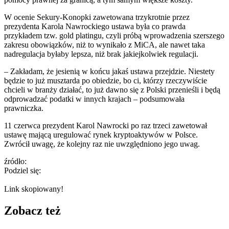
W ocenie Sekury-Konopki zawetowana trzykrotnie przez
prezydenta Karola Nawrockiego ustawa była co prawda
przykładem tzw. gold platingu, czyli próbą wprowadzenia szerszego
zakresu obowiązków, niż to wynikało z MiCA, ale nawet taka
nadregulacja byłaby lepsza, niż brak jakiejkolwiek regulacji.
– Zakładam, że jesienią w końcu jakaś ustawa przejdzie. Niestety
będzie to już musztarda po obiedzie, bo ci, którzy rzeczywiście
chcieli w branży działać, to już dawno się z Polski przenieśli i będą
odprowadzać podatki w innych krajach – podsumowała
prawniczka.
11 czerwca prezydent Karol Nawrocki po raz trzeci zawetował
ustawę mającą uregulować rynek kryptoaktywów w Polsce.
Zwrócił uwagę, że kolejny raz nie uwzględniono jego uwag.
źródło:
Podziel się:
Link skopiowany!
Zobacz też