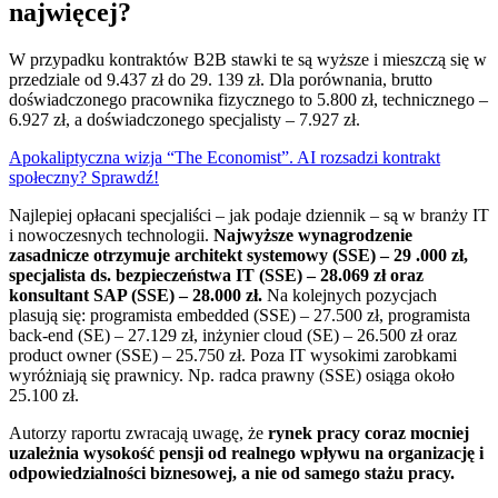
najwięcej?
W przypadku kontraktów B2B stawki te są wyższe i mieszczą się w
przedziale od 9.437 zł do 29. 139 zł. Dla porównania, brutto
doświadczonego pracownika fizycznego to 5.800 zł, technicznego –
6.927 zł, a doświadczonego specjalisty – 7.927 zł.
Apokaliptyczna wizja “The Economist”. AI rozsadzi kontrakt
społeczny? Sprawdź!
Najlepiej opłacani specjaliści – jak podaje dziennik – są w branży IT
i nowoczesnych technologii.
Najwyższe wynagrodzenie
zasadnicze otrzymuje architekt systemowy (SSE) – 29 .000 zł,
specjalista ds. bezpieczeństwa IT (SSE) – 28.069 zł oraz
konsultant SAP (SSE) – 28.000 zł.
Na kolejnych pozycjach
plasują się: programista embedded (SSE) – 27.500 zł, programista
back-end (SE) – 27.129 zł, inżynier cloud (SE) – 26.500 zł oraz
product owner (SSE) – 25.750 zł. Poza IT wysokimi zarobkami
wyróżniają się prawnicy. Np. radca prawny (SSE) osiąga około
25.100 zł.
Autorzy raportu zwracają uwagę, że
rynek pracy coraz mocniej
uzależnia wysokość pensji od realnego wpływu na organizację i
odpowiedzialności biznesowej, a nie od samego stażu pracy.