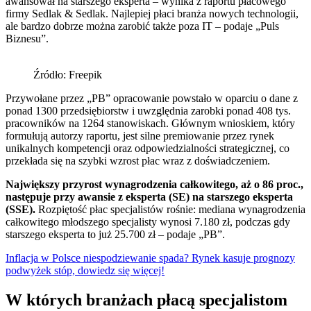
awansował na starszego eksperta – wynika z raportu płacowego
firmy Sedlak & Sedlak. Najlepiej płaci branża nowych technologii,
ale bardzo dobrze można zarobić także poza IT – podaje „Puls
Biznesu”.
Źródło: Freepik
Przywołane przez „PB” opracowanie powstało w oparciu o dane z
ponad 1300 przedsiębiorstw i uwzględnia zarobki ponad 408 tys.
pracowników na 1264 stanowiskach. Głównym wnioskiem, który
formułują autorzy raportu, jest silne premiowanie przez rynek
unikalnych kompetencji oraz odpowiedzialności strategicznej, co
przekłada się na szybki wzrost płac wraz z doświadczeniem.
Największy przyrost wynagrodzenia całkowitego, aż o 86 proc.,
następuje przy awansie z eksperta (SE) na starszego eksperta
(SSE).
Rozpiętość płac specjalistów rośnie: mediana wynagrodzenia
całkowitego młodszego specjalisty wynosi 7.180 zł, podczas gdy
starszego eksperta to już 25.700 zł – podaje „PB”.
Inflacja w Polsce niespodziewanie spada? Rynek kasuje prognozy
podwyżek stóp, dowiedz się więcej!
W których branżach płacą specjalistom