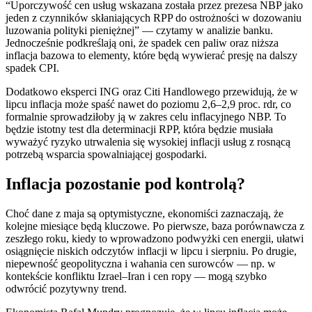
“Uporczywość cen usług wskazana została przez prezesa NBP jako
jeden z czynników skłaniających RPP do ostrożności w dozowaniu
luzowania polityki pieniężnej” — czytamy w analizie banku.
Jednocześnie podkreślają oni, że spadek cen paliw oraz niższa
inflacja bazowa to elementy, które będą wywierać presję na dalszy
spadek CPI.
Dodatkowo eksperci ING oraz Citi Handlowego przewidują, że w
lipcu inflacja może spaść nawet do poziomu 2,6–2,9 proc. rdr, co
formalnie sprowadziłoby ją w zakres celu inflacyjnego NBP. To
będzie istotny test dla determinacji RPP, która będzie musiała
wyważyć ryzyko utrwalenia się wysokiej inflacji usług z rosnącą
potrzebą wsparcia spowalniającej gospodarki.
Inflacja pozostanie pod kontrolą?
Choć dane z maja są optymistyczne, ekonomiści zaznaczają, że
kolejne miesiące będą kluczowe. Po pierwsze, baza porównawcza z
zeszłego roku, kiedy to wprowadzono podwyżki cen energii, ułatwi
osiągnięcie niskich odczytów inflacji w lipcu i sierpniu. Po drugie,
niepewność geopolityczna i wahania cen surowców — np. w
kontekście konfliktu Izrael–Iran i cen ropy — mogą szybko
odwrócić pozytywny trend.