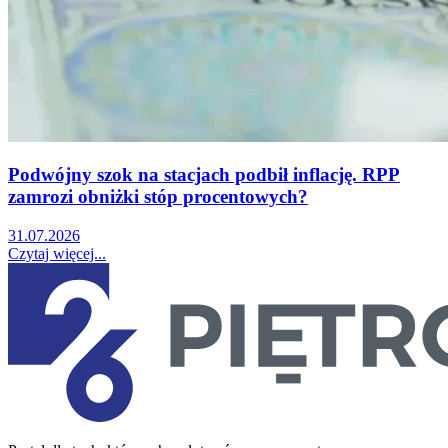
Podwójny szok na stacjach podbił inflację. RPP
zamrozi obniżki stóp procentowych?
31.07.2026
Czytaj więcej...