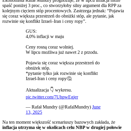
Ekonomista Rafał Mundry prognozuje, że w lipcu inflacja może
spaść poniżej 3 proc., co stworzyłoby silny argument dla RPP za
kolejnym cięciem stóp procentowych. Zastrzega jednak: “Pojawia
się coraz większa przestrzeń do obniżki stóp, ale pytanie, jak
rozwinie się konflikt Izrael–Iran i ceny ropy”.
GUS:
4,0% inflacji w maju
Ceny rosną coraz wolniej.
W lipcu możliwa już nawet 2 z przodu.
Pojawia się coraz większa przestrzeń do
obniżek stóp.
*pytanie tylko jak rozwinie się konflikt
Izrael-Iran i ceny ropy🤔
Aktualizacja 👇 wykresu.
pic.twitter.com/7UhpwEgjer
— Rafał Mundry (@RafalMundry)
June
13, 2025
Na ten moment większość scenariuszy bazowych zakłada, że
inflacja utrzyma się w okolicach celu NBP w drugiej połowie