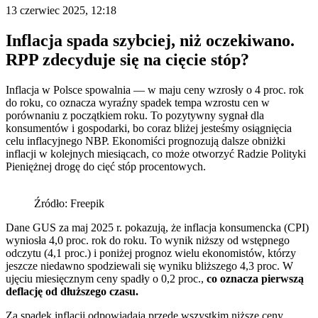
13 czerwiec 2025, 12:18
Inflacja spada szybciej, niż oczekiwano.
RPP zdecyduje się na cięcie stóp?
Inflacja w Polsce spowalnia — w maju ceny wzrosły o 4 proc. rok
do roku, co oznacza wyraźny spadek tempa wzrostu cen w
porównaniu z początkiem roku. To pozytywny sygnał dla
konsumentów i gospodarki, bo coraz bliżej jesteśmy osiągnięcia
celu inflacyjnego NBP. Ekonomiści prognozują dalsze obniżki
inflacji w kolejnych miesiącach, co może otworzyć Radzie Polityki
Pieniężnej drogę do cięć stóp procentowych.
Źródło: Freepik
Dane GUS za maj 2025 r. pokazują, że inflacja konsumencka (CPI)
wyniosła 4,0 proc. rok do roku. To wynik niższy od wstępnego
odczytu (4,1 proc.) i poniżej prognoz wielu ekonomistów, którzy
jeszcze niedawno spodziewali się wyniku bliższego 4,3 proc. W
ujęciu miesięcznym ceny spadły o 0,2 proc.,
co oznacza pierwszą
deflację od dłuższego czasu.
Za spadek inflacji odpowiadają przede wszystkim niższe ceny