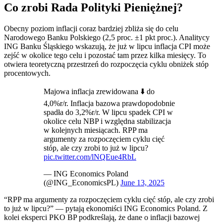
Co zrobi Rada Polityki Pieniężnej?
Obecny poziom inflacji coraz bardziej zbliża się do celu
Narodowego Banku Polskiego (2,5 proc. ±1 pkt proc.). Analitycy
ING Banku Śląskiego wskazują, że już w lipcu inflacja CPI może
zejść w okolice tego celu i pozostać tam przez kilka miesięcy. To
otwiera teoretyczną przestrzeń do rozpoczęcia cyklu obniżek stóp
procentowych.
Majowa inflacja zrewidowana ⬇️ do
4,0%r/r. Inflacja bazowa prawdopodobnie
spadła do 3,2%r/r. W lipcu spadek CPI w
okolice celu NBP i względna stabilizacja
w kolejnych miesiącach. RPP ma
argumenty za rozpoczęciem cyklu cięć
stóp, ale czy zrobi to już w lipcu?
pic.twitter.com/lNQEue4RbL
— ING Economics Poland
(@ING_EconomicsPL)
June 13, 2025
“RPP ma argumenty za rozpoczęciem cyklu cięć stóp, ale czy zrobi
to już w lipcu?” — pytają ekonomiści ING Economics Poland. Z
kolei eksperci PKO BP podkreślają, że dane o inflacji bazowej