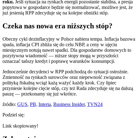
roku.
Jeśli sytuacja na rynkach energii pozostanie stabilna, a presja
popytowa w gospodarce będzie się normalizować, możliwe jest, że
już jesienią RPP zdecyduje się na kolejne obniżki stóp.
Czeka nas nowa era niższych stóp?
Obecny cykl dezinflacyjny w Polsce nabiera tempa. Inflacja bazowa
spada, inflacja CPI zbliża się do celu NBP, a ceny w ujęciu
miesięcznym notują nawet spadki. Dla gospodarstw domowych to
pozytywna wiadomość — niższe stopy mogą w przyszłości
oznaczać tańszy kredyt i poprawę warunków konsumpcji.
Jednocześnie decydenci w RPP podchodzą do sytuacji ostrożnie.
Zmienność na rynkach surowców oraz niepewność związana z
polityką fiskalną wciąż każą ważyć każdy krok. Czy lipiec
przyniesie kolejne cięcie stóp, czy też Rada zdecyduje się na dalszą
pauzę — przekonamy się już wkrótce.
źródło:
GUS
,
PB,
Interia
,
Business Insider
,
TVN24
Podziel się:
Link skopiowany!