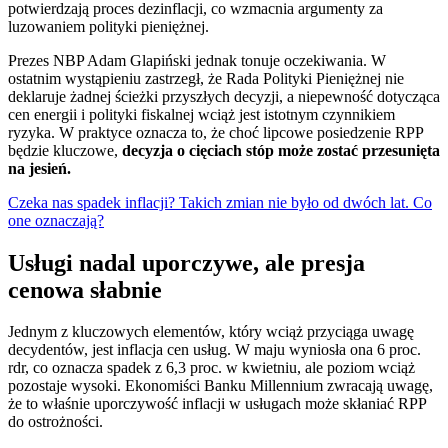
potwierdzają proces dezinflacji, co wzmacnia argumenty za
luzowaniem polityki pieniężnej.
Prezes NBP Adam Glapiński jednak tonuje oczekiwania. W
ostatnim wystąpieniu zastrzegł, że Rada Polityki Pieniężnej nie
deklaruje żadnej ścieżki przyszłych decyzji, a niepewność dotycząca
cen energii i polityki fiskalnej wciąż jest istotnym czynnikiem
ryzyka. W praktyce oznacza to, że choć lipcowe posiedzenie RPP
będzie kluczowe,
decyzja o cięciach stóp może zostać przesunięta
na jesień.
Czeka nas spadek inflacji? Takich zmian nie było od dwóch lat. Co
one oznaczają?
Usługi nadal uporczywe, ale presja
cenowa słabnie
Jednym z kluczowych elementów, który wciąż przyciąga uwagę
decydentów, jest inflacja cen usług. W maju wyniosła ona 6 proc.
rdr, co oznacza spadek z 6,3 proc. w kwietniu, ale poziom wciąż
pozostaje wysoki. Ekonomiści Banku Millennium zwracają uwagę,
że to właśnie uporczywość inflacji w usługach może skłaniać RPP
do ostrożności.