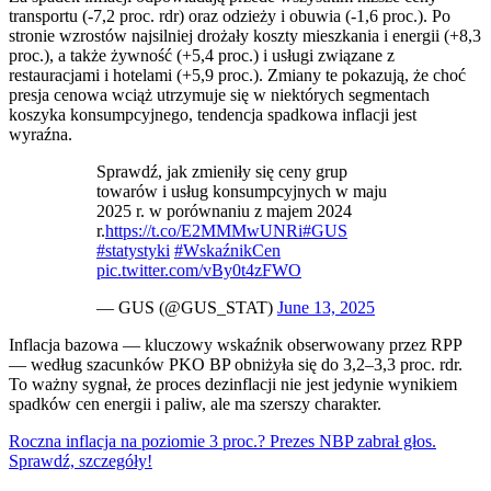
transportu (-7,2 proc. rdr) oraz odzieży i obuwia (-1,6 proc.). Po
stronie wzrostów najsilniej drożały koszty mieszkania i energii (+8,3
proc.), a także żywność (+5,4 proc.) i usługi związane z
restauracjami i hotelami (+5,9 proc.). Zmiany te pokazują, że choć
presja cenowa wciąż utrzymuje się w niektórych segmentach
koszyka konsumpcyjnego, tendencja spadkowa inflacji jest
wyraźna.
Sprawdź, jak zmieniły się ceny grup
towarów i usług konsumpcyjnych w maju
2025 r. w porównaniu z majem 2024
r.
https://t.co/E2MMMwUNRi
#GUS
#statystyki
#WskaźnikCen
pic.twitter.com/vBy0t4zFWO
— GUS (@GUS_STAT)
June 13, 2025
Inflacja bazowa — kluczowy wskaźnik obserwowany przez RPP
— według szacunków PKO BP obniżyła się do 3,2–3,3 proc. rdr.
To ważny sygnał, że proces dezinflacji nie jest jedynie wynikiem
spadków cen energii i paliw, ale ma szerszy charakter.
Roczna inflacja na poziomie 3 proc.? Prezes NBP zabrał głos.
Sprawdź, szczegóły!