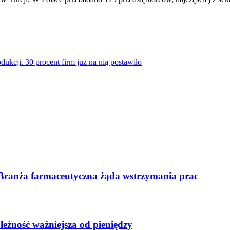
dukcji. 30 procent firm już na nią postawiło
 Branża farmaceutyczna żąda wstrzymania prac
leżność ważniejsza od pieniędzy