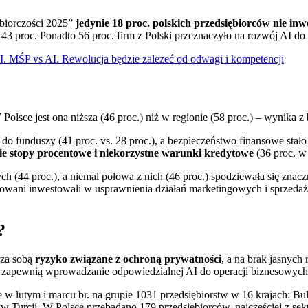
biorczości 2025”
jedynie 18 proc. polskich przedsiębiorców nie inwe
3 proc. Ponadto 56 proc. firm z Polski przeznaczyło na rozwój AI do 
AI. MŚP vs AI. Rewolucja będzie zależeć od odwagi i kompetencji
olsce jest ona niższa (46 proc.) niż w regionie (58 proc.) – wynika z
 do funduszy (41 proc. vs. 28 proc.), a bezpieczeństwo finansowe s
e stopy procentowe i niekorzystne warunki kredytowe
(36 proc. w 
ych (44 proc.), a niemal połowa z nich (46 proc.) spodziewała się zn
etowani inwestowali w usprawnienia działań marketingowych i sprzedaży
?
 za sobą
ryzyko związane z ochroną prywatności
, a na brak jasnych
i zapewnią wprowadzanie odpowiedzialnej AI do operacji biznesowych
w lutym i marcu br. na grupie 1031 przedsiębiorstw w 16 krajach: Buł
i w Turcji. W Polsce przebadano 179 przedsiębiorców, najczęściej z se