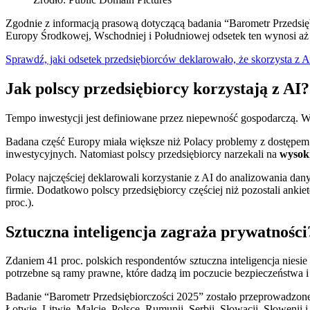
Zgodnie z informacją prasową dotyczącą badania “Barometr Przedsię
Europy Środkowej, Wschodniej i Południowej odsetek ten wynosi aż 4
Sprawdź, jaki odsetek przedsiębiorców deklarowało, że skorzysta z 
Jak polscy przedsiębiorcy korzystają z AI?
Tempo inwestycji jest definiowane przez niepewność gospodarczą. W P
Badana część Europy miała większe niż Polacy problemy z dostępem
inwestycyjnych. Natomiast polscy przedsiębiorcy narzekali na
wysoki
Polacy najczęściej deklarowali korzystanie z AI do analizowania dan
firmie. Dodatkowo polscy przedsiębiorcy częściej niż pozostali anki
proc.).
Sztuczna inteligencja zagraża prywatności
Zdaniem 41 proc. polskich respondentów sztuczna inteligencja niesie
potrzebne są ramy prawne, które dadzą im poczucie bezpieczeństwa 
Badanie “Barometr Przedsiębiorczości 2025” zostało przeprowadzone 
Łotwie, Litwie, Malcie, Polsce, Rumunii, Serbii, Słowacji, Słowenii 