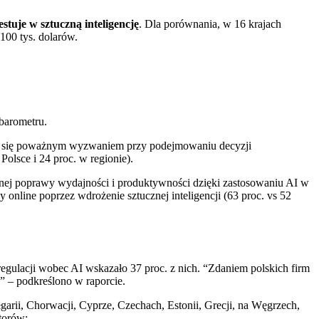
stuje w sztuczną inteligencję
. Dla porównania, w 16 krajach
100 tys. dolarów.
 barometru.
tało się poważnym wyzwaniem przy podejmowaniu decyzji
Polsce i 24 proc. w regionie).
acznej poprawy wydajności i produktywności dzięki zastosowaniu AI w
 online poprzez wdrożenie sztucznej inteligencji (63 proc. vs 52
 regulacji wobec AI wskazało 37 proc. z nich. “Zdaniem polskich firm
” – podkreślono w raporcie.
garii, Chorwacji, Cyprze, Czechach, Estonii, Grecji, na Węgrzech,
ktorów: