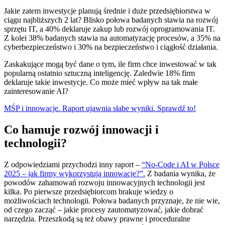
Jakie zatem inwestycje planują średnie i duże przedsiębiorstwa w
ciągu najbliższych 2 lat? Blisko połowa badanych stawia na rozwój
sprzętu IT, a 40% deklaruje zakup lub rozwój oprogramowania IT.
Z kolei 38% badanych stawia na automatyzację procesów, a 35% na
cyberbezpieczeństwo i 30% na bezpieczeństwo i ciągłość działania.
Zaskakujące mogą być dane o tym, ile firm chce inwestować w tak
popularną ostatnio sztuczną inteligencję. Zaledwie 18% firm
deklaruje takie inwestycje. Co może mieć wpływ na tak małe
zainteresowanie AI?
MŚP i innowacje. Raport ujawnia słabe wyniki. Sprawdź to!
Co hamuje rozwój innowacji i
technologii?
Z odpowiedziami przychodzi inny raport –
“No-
Code i AI w Polsce
2025 – jak firmy wykorzystują innowacje?”.
Z badania wynika, że
powodów zahamowań rozwoju innowacyjnych technologii jest
kilka. Po pierwsze przedsiębiorcom brakuje wiedzy o
możliwościach technologii. Połowa badanych przyznaje, że nie wie,
od czego zacząć – jakie procesy zautomatyzować, jakie dobrać
narzędzia. Przeszkodą są też obawy prawne i proceduralne