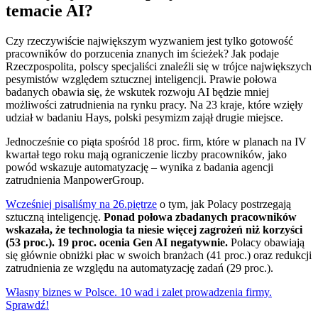
temacie AI?
Czy rzeczywiście największym wyzwaniem jest tylko gotowość
pracowników do porzucenia znanych im ścieżek? Jak podaje
Rzeczpospolita, polscy specjaliści znaleźli się w trójce największych
pesymistów względem sztucznej inteligencji. Prawie połowa
badanych obawia się, że wskutek rozwoju AI będzie mniej
możliwości zatrudnienia na rynku pracy. Na 23 kraje, które wzięły
udział w badaniu Hays, polski pesymizm zajął drugie miejsce.
Jednocześnie co piąta spośród 18 proc. firm, które w planach na IV
kwartał tego roku mają ograniczenie liczby pracowników, jako
powód wskazuje automatyzację – wynika z badania agencji
zatrudnienia ManpowerGroup.
Wcześniej pisaliśmy na 26.piętrze
o tym, jak Polacy postrzegają
sztuczną inteligencję.
Ponad połowa zbadanych pracowników
wskazała, że technologia ta niesie więcej zagrożeń niż korzyści
(53 proc.). 19 proc. ocenia Gen AI negatywnie.
Polacy obawiają
się głównie obniżki płac w swoich branżach (41 proc.) oraz redukcji
zatrudnienia ze względu na automatyzację zadań (29 proc.).
Własny biznes w Polsce. 10 wad i zalet prowadzenia firmy.
Sprawdź!