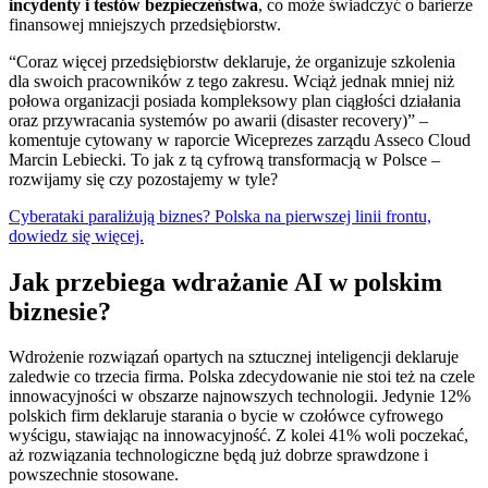
incydenty i testów bezpieczeństwa
, co może świadczyć o barierze
finansowej mniejszych przedsiębiorstw.
“Coraz więcej przedsiębiorstw deklaruje, że organizuje szkolenia
dla swoich pracowników z tego zakresu. Wciąż jednak mniej niż
połowa organizacji posiada kompleksowy plan ciągłości działania
oraz przywracania systemów po awarii (disaster recovery)” –
komentuje cytowany w raporcie Wiceprezes zarządu Asseco Cloud
Marcin Lebiecki. To jak z tą cyfrową transformacją w Polsce –
rozwijamy się czy pozostajemy w tyle?
Cyberataki paraliżują biznes? Polska na pierwszej linii frontu,
dowiedz się więcej.
Jak przebiega wdrażanie AI w polskim
biznesie?
Wdrożenie rozwiązań opartych na sztucznej inteligencji deklaruje
zaledwie co trzecia firma. Polska zdecydowanie nie stoi też na czele
innowacyjności w obszarze najnowszych technologii. Jedynie 12%
polskich firm deklaruje starania o bycie w czołówce cyfrowego
wyścigu, stawiając na innowacyjność. Z kolei 41% woli poczekać,
aż rozwiązania technologiczne będą już dobrze sprawdzone i
powszechnie stosowane.