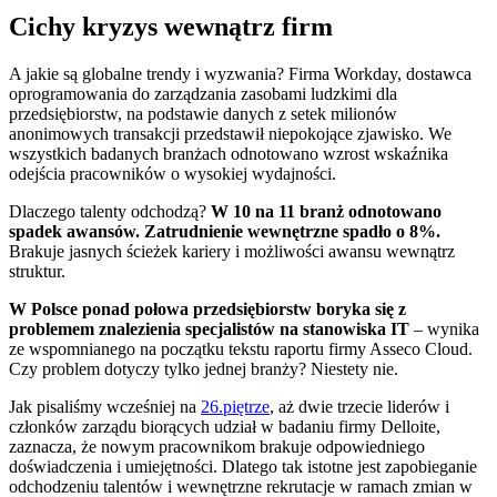
Cichy kryzys wewnątrz firm
A jakie są globalne trendy i wyzwania? Firma Workday, dostawca
oprogramowania do zarządzania zasobami ludzkimi dla
przedsiębiorstw, na podstawie danych z setek milionów
anonimowych transakcji przedstawił niepokojące zjawisko. We
wszystkich badanych branżach odnotowano wzrost wskaźnika
odejścia pracowników o wysokiej wydajności.
Dlaczego talenty odchodzą?
W 10 na 11 branż odnotowano
spadek awansów. Zatrudnienie wewnętrzne spadło o 8%.
Brakuje jasnych ścieżek kariery i możliwości awansu wewnątrz
struktur.
W Polsce ponad połowa przedsiębiorstw boryka się z
problemem znalezienia specjalistów na stanowiska IT
– wynika
ze wspomnianego na początku tekstu raportu firmy Asseco Cloud.
Czy problem dotyczy tylko jednej branży? Niestety nie.
Jak pisaliśmy wcześniej na
26.piętrze
, aż dwie trzecie liderów i
członków zarządu biorących udział w badaniu firmy Delloite,
zaznacza, że nowym pracownikom brakuje odpowiedniego
doświadczenia i umiejętności. Dlatego tak istotne jest zapobieganie
odchodzeniu talentów i wewnętrzne rekrutacje w ramach zmian w