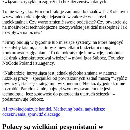
związane z ryzykiem zagrożenia bezpieczeństwa danych.
To nie wszystko. Firmom brakuje zaufania do działów IT. Kolejnym
wyzwaniem okazuje się niejasność w zakresie własności
intelektualnej. Czy warto zmienić swoje podejście? Czy otwarcie się
na możliwości technologiczne rzeczywiście jest dziś niezbędne? Jak
to wpływa na biznes?
“Firmy budują w tygodnie lub miesiące systemy, na które niegdyś
czekałyby latami, a startupy z niewielkimi budżetami mogą
konkurować z gigantami. To demokratyzuje innowację, podobnie
jak druk zdemokratyzował wiedzę”
– mówi Igor Subocz, Founder
NoCode Poland i zu.agency.
“Najbardziej intrygująca jest jednak głęboka zmiana w naturze
ludzkiej pracy – specjaliści od powtarzalnych zadań muszą “wyjść z
piwnicy”, stać się strategami i wizjonerami. Nie każdy jednak umie
to zrobić. Paradoksalnie, największym wyzwaniem nie jest
technologia, lecz gotowość do porzucenia utartych ścieżek” –
podsumowuje Subocz.
AI rewolucjonizuje handel. Marketing budzi największe
oczekiwania, sprawdź dlaczego.
Polacy są wielkimi pesymistami w