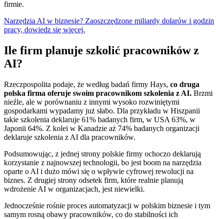
firmie.
Narzędzia AI w biznesie? Zaoszczędzone miliardy dolarów i godzin
pracy, dowiedz się więcej.
Ile firm planuje szkolić pracowników z
AI?
Rzeczpospolita podaje, że według badań firmy Hays,
co druga
polska firma oferuje swoim pracownikom szkolenia z AI.
Brzmi
nieźle, ale w porównaniu z innymi wysoko rozwiniętymi
gospodarkami wypadamy już słabo. Dla przykładu w Hiszpanii
takie szkolenia deklaruje 61% badanych firm, w USA 63%, w
Japonii 64%. Z kolei w Kanadzie aż 74% badanych organizacji
deklaruje szkolenia z AI dla pracowników.
Podsumowując, z jednej strony polskie firmy ochoczo deklarują
korzystanie z najnowszej technologii, bo jest boom na narzędzia
oparte o AI i dużo mówi się o wpływie cyfrowej rewolucji na
biznes. Z drugiej strony odsetek firm, które realnie planują
wdrożenie AI w organizacjach, jest niewielki.
Jednocześnie rośnie proces automatyzacji w polskim biznesie i tym
samym rosną obawy pracowników, co do stabilności ich