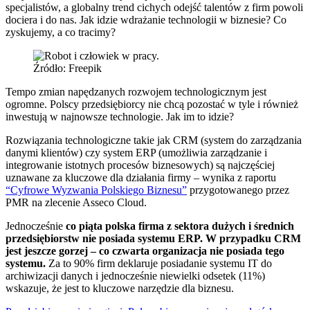
specjalistów, a globalny trend cichych odejść talentów z firm powoli
dociera i do nas. Jak idzie wdrażanie technologii w biznesie? Co
zyskujemy, a co tracimy?
Źródło: Freepik
Tempo zmian napędzanych rozwojem technologicznym jest
ogromne. Polscy przedsiębiorcy nie chcą pozostać w tyle i również
inwestują w najnowsze technologie. Jak im to idzie?
Rozwiązania technologiczne takie jak CRM (system do zarządzania
danymi klientów) czy system ERP (umożliwia zarządzanie i
integrowanie istotnych procesów biznesowych) są najczęściej
uznawane za kluczowe dla działania firmy – wynika z raportu
“Cyfrowe Wyzwania Polskiego Biznesu”
przygotowanego przez
PMR na zlecenie Asseco Cloud.
Jednocześnie
co piąta polska firma z sektora dużych i średnich
przedsiębiorstw nie posiada systemu ERP. W przypadku CRM
jest jeszcze gorzej – co czwarta organizacja nie posiada tego
systemu.
Za to 90% firm deklaruje posiadanie systemu IT do
archiwizacji danych i jednocześnie niewielki odsetek (11%)
wskazuje, że jest to kluczowe narzędzie dla biznesu.