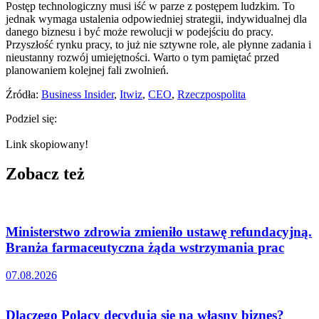
Postęp technologiczny musi iść w parze z postępem ludzkim. To
jednak wymaga ustalenia odpowiedniej strategii, indywidualnej dla
danego biznesu i być może rewolucji w podejściu do pracy.
Przyszłość rynku pracy, to już nie sztywne role, ale płynne zadania i
nieustanny rozwój umiejętności. Warto o tym pamiętać przed
planowaniem kolejnej fali zwolnień.
Źródła:
Business Insider
,
Itwiz
,
CEO
,
Rzeczpospolita
Podziel się:
Link skopiowany!
Zobacz też
Ministerstwo zdrowia zmieniło ustawę refundacyjną.
Branża farmaceutyczna żąda wstrzymania prac
07.08.2026
Dlaczego Polacy decydują się na własny biznes?