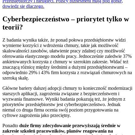
Przedsiębiorczy i nieugięci. Polscy biznesmeni mają pod górkę,
dowiedz się dlaczego.
Cyberbezpieczeństwo – priorytet tylko w
teorii?
Z badania wynika także, że ponad połowa przedsiębiorstw widzi
wymierne korzyści z wdrożenia chmury, takie jak możliwość
skalowalności zasobów, ułatwienie pracy zdalnej czy możliwość
oferowania elastycznego modelu pracy. Jednocześnie zaledwie 37%
ankietowanych korzysta z chmury w szerokim zakresie. Widać też
znaczącą różnicę między średnimi a dużymi przedsiębiorstwami –
odpowiednio 29% i 43% firm korzysta z rozwiązań chmurowych na
szeroką skalę.
Główne bariery dalszej adopcji chmury to konieczność modernizacji
starszych aplikacji, zagrożenia związane z bezpieczeństwem i
wyzwania finansowe. Wyniki badania pokazują też, że jednym z
priorytetów przedsiębiorstw jest cyberbezpieczeństwo. Jednak
niemal co druga firma ocenia swój poziom przygotowania na
cyfrowe zagrożenia jako przeciętny.
Ponadto
duże firmy zdecydowanie przewyższają średnie w
zakresie szkoleń pracowników, planów reagowania na