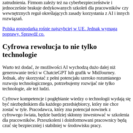
zatrudnienia. Firmom zależy też na cyberbezpieczeństwie i
jednocześnie brakuje dedykowanych szkoleń dla pracowników czy
wewnętrznych reguł określających zasady korzystania z AI i innych
rozwiązań.
Polska gospodarka rośnie najszybciej w UE. Jednak wymaga
poprawy. Sprawdź co.
Cyfrowa rewolucja to nie tylko
technologie
Warto też dodać, że możliwości AI wychodzą dużo dalej niż
generowanie treści w ChatcieGPT lub grafik w MidJourney.
Jednak, aby skorzystać z pełni potencjału szeroko rozumianego
rozwoju technologicznego, potrzebujemy rozwijać nie tylko
technologie, ale też ludzi.
Cyfrowe kompetencje i pogłębianie wiedzy o technologii wydają się
być niezbędnikiem dla każdego przedsiębiorcy, który nie chce
zostać w tyle. Pracodawca, który zna potencjał nowinek z
cyfrowego świata, będzie bardziej skłonny inwestować w szkolenia
dla pracowników. Przeszkoleni i doinformowani pracownicy będą
czuć się bezpieczniej i stabilniej w środowisku pracy.