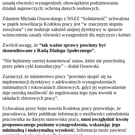
zasadą równości wynagrodzeń; obowiązkiem podejmowania
działań naprawczych; ochroną danych osobowych.
Zdaniem Michała Ossowskiego z NSZZ “Solidarność” uchwalona
w piątek nowelizacja Kodeksu pracy jest “w znacznym stopniu
zawężona” i nie realizuje założeń unijnej dyrektywy w sprawie
wzmocnienia zasady równości wynagrodzeń dla mężczyzn i kobiet.
Zwrócił uwagę, że
“tak ważne sprawy powinny być
skonsultowane z Radą Dialogu Społecznego”.
“Nie będziemy szerzej komentować ustaw, które nie przechodzą
przez pełen cykl konsultacyjny” – dodał Ossowski.
Zaznaczył, że ministerstwo pracy “powinno skupić się na
implementacji dyrektywy o adekwatnych wynagrodzeniach
minimalnych i rokowaniach zbiorowych, gdyż jej wprowadzenie
daje szeroką możliwość do regulowania tego typu kwestii w
układach zbiorowych pracy”.
Uchwalona przez Sejm nowela Kodeksu pracy przewiduje, że
pracodawca, który publikuje informację o możliwości zatrudnienia
pracownika na danym stanowisku pracy,
musi uwzględnić kwotę
proponowanego poziomu wynagrodzenia, wskazując jego
minimalną i maksymalną wysokość.
Informacja może zawierać