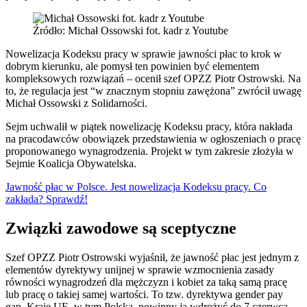
Źródło: Michał Ossowski fot. kadr z Youtube
Nowelizacja Kodeksu pracy w sprawie jawności płac to krok w
dobrym kierunku, ale pomysł ten powinien być elementem
kompleksowych rozwiązań – ocenił szef OPZZ Piotr Ostrowski. Na
to, że regulacja jest “w znacznym stopniu zawężona” zwrócił uwagę
Michał Ossowski z Solidarności.
Sejm uchwalił w piątek nowelizację Kodeksu pracy, która nakłada
na pracodawców obowiązek przedstawienia w ogłoszeniach o pracę
proponowanego wynagrodzenia. Projekt w tym zakresie złożyła w
Sejmie Koalicja Obywatelska.
Jawność płac w Polsce. Jest nowelizacja Kodeksu pracy. Co
zakłada? Sprawdź!
Związki zawodowe są sceptyczne
Szef OPZZ Piotr Ostrowski wyjaśnił, że jawność płac jest jednym z
elementów dyrektywy unijnej w sprawie wzmocnienia zasady
równości wynagrodzeń dla mężczyzn i kobiet za taką samą pracę
lub pracę o takiej samej wartości. To tzw. dyrektywa gender pay
gap. Kraje UE, w tym Polska, powinny ją wdrożyć do 7 czerwca