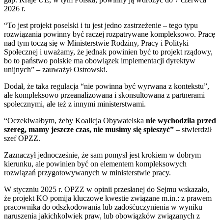
2026 r.
“To jest projekt poselski i tu jest jedno zastrzeżenie – tego typu
rozwiązania powinny być raczej rozpatrywane kompleksowo. Pracę
nad tym toczą się w Ministerstwie Rodziny, Pracy i Polityki
Społecznej i uważamy, że jednak powinien być to projekt rządowy,
bo to państwo polskie ma obowiązek implementacji dyrektyw
unijnych” – zauważył Ostrowski.
Dodał, że taka regulacja “nie powinna być wyrwana z kontekstu”,
ale kompleksowo przeanalizowana i skonsultowana z partnerami
społecznymi, ale też z innymi ministerstwami.
“Oczekiwałbym, żeby Koalicja Obywatelska
nie wychodziła przed
szereg, mamy jeszcze czas, nie musimy się spieszyć”
– stwierdził
szef OPZZ.
Zaznaczył jednocześnie, że sam pomysł jest krokiem w dobrym
kierunku, ale powinien być on elementem kompleksowych
rozwiązań przygotowywanych w ministerstwie pracy.
W styczniu 2025 r. OPZZ w opinii przesłanej do Sejmu wskazało,
że projekt KO pomija kluczowe kwestie związane m.in.: z prawem
pracownika do odszkodowania lub zadośćuczynienia w wyniku
naruszenia jakichkolwiek praw, lub obowiązków związanych z