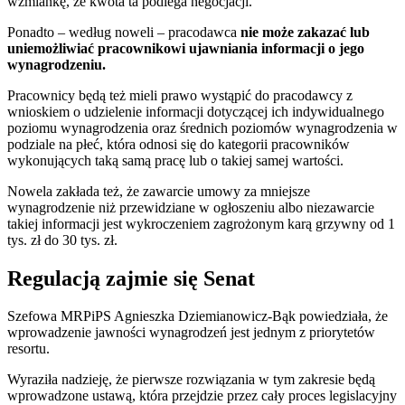
wzmiankę, że kwota ta podlega negocjacji.
Ponadto – według noweli – pracodawca
nie może zakazać lub
uniemożliwiać pracownikowi ujawniania informacji o jego
wynagrodzeniu.
Pracownicy będą też mieli prawo wystąpić do pracodawcy z
wnioskiem o udzielenie informacji dotyczącej ich indywidualnego
poziomu wynagrodzenia oraz średnich poziomów wynagrodzenia w
podziale na płeć, która odnosi się do kategorii pracowników
wykonujących taką samą pracę lub o takiej samej wartości.
Nowela zakłada też, że zawarcie umowy za mniejsze
wynagrodzenie niż przewidziane w ogłoszeniu albo niezawarcie
takiej informacji jest wykroczeniem zagrożonym karą grzywny od 1
tys. zł do 30 tys. zł.
Regulacją zajmie się Senat
Szefowa MRPiPS Agnieszka Dziemianowicz-Bąk powiedziała, że
wprowadzenie jawności wynagrodzeń jest jednym z priorytetów
resortu.
Wyraziła nadzieję, że pierwsze rozwiązania w tym zakresie będą
wprowadzone ustawą, która przejdzie przez cały proces legislacyjny