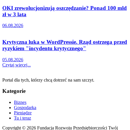
OKI zrewolucjonizują oszczędzanie? Ponad 100 mld
zł w 3 lata
06.08.2026
Krytyczna luka w WordPressie. Rząd ostrzega przed
ryzykiem "incydentu krytycznego"
05.08.2026
Czytaj więcej...
Portal dla tych, którzy chcą dotrzeć na sam szczyt.
Kategorie
Biznes
Gospodarka
Pieniądze
Tu i teraz
Copyright © 2026 Fundacja Rozwoju Przedsiębiorczości Twój