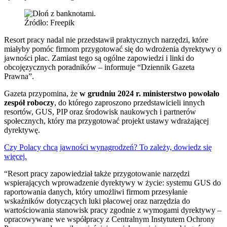
Źródło: Freepik
Resort pracy nadal nie przedstawił praktycznych narzędzi, które
miałyby pomóc firmom przygotować się do wdrożenia dyrektywy o
jawności płac. Zamiast tego są ogólne zapowiedzi i linki do
obcojęzycznych poradników – informuje “Dziennik Gazeta
Prawna”.
Gazeta przypomina, że
w grudniu 2024 r. ministerstwo powołało
zespół roboczy
, do którego zaproszono przedstawicieli innych
resortów, GUS, PIP oraz środowisk naukowych i partnerów
społecznych, który ma przygotować projekt ustawy wdrażającej
dyrektywę.
Czy Polacy chcą jawności wynagrodzeń? To zależy, dowiedz się
więcej.
“Resort pracy zapowiedział także przygotowanie narzędzi
wspierających wprowadzenie dyrektywy w życie: systemu GUS do
raportowania danych, który umożliwi firmom przesyłanie
wskaźników dotyczących luki płacowej oraz narzędzia do
wartościowania stanowisk pracy zgodnie z wymogami dyrektywy –
opracowywane we współpracy z Centralnym Instytutem Ochrony