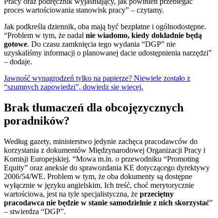
Pracy oraz podręcznik wyjaśniający, jak powinien przebiegać
proces wartościowania stanowisk pracy” – czytamy.
Jak podkreśla dziennik, oba mają być bezpłatne i ogólnodostępne.
“Problem w tym, że nadal
nie wiadomo, kiedy dokładnie będą
gotowe
. Do czasu zamknięcia tego wydania “DGP” nie
uzyskaliśmy informacji o planowanej dacie udostępnienia narzędzi”
– dodaje.
Jawność wynagrodzeń tylko na papierze? Niewiele zostało z
“szumnych zapowiedzi”, dowiedz się więcej.
Brak tłumaczeń dla obcojęzycznych
poradników?
Według gazety, ministerstwo jedynie zachęca pracodawców do
korzystania z dokumentów Międzynarodowej Organizacji Pracy i
Komisji Europejskiej. “Mowa m.in. o przewodniku “Promoting
Equity” oraz aneksie do sprawozdania KE dotyczącego dyrektywy
2006/54/WE. Problem w tym, że oba dokumenty są dostępne
wyłącznie w języku angielskim. Ich treść, choć merytorycznie
wartościowa, jest na tyle specjalistyczna, że
przeciętny
pracodawca nie będzie w stanie samodzielnie z nich skorzystać
”
– stwierdza “DGP”.