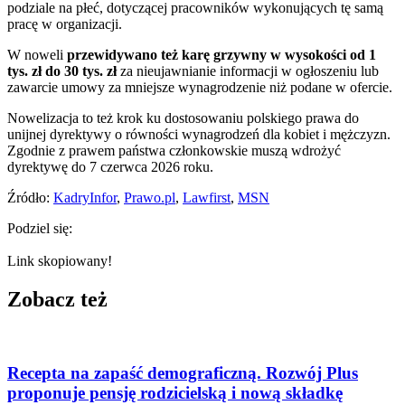
podziale na płeć, dotyczącej pracowników wykonujących tę samą
pracę w organizacji.
W noweli
przewidywano też karę grzywny w wysokości od 1
tys. zł do 30 tys. zł
za nieujawnianie informacji w ogłoszeniu lub
zawarcie umowy za mniejsze wynagrodzenie niż podane w ofercie.
Nowelizacja to też krok ku dostosowaniu polskiego prawa do
unijnej dyrektywy o równości wynagrodzeń dla kobiet i mężczyzn.
Zgodnie z prawem państwa członkowskie muszą wdrożyć
dyrektywę do 7 czerwca 2026 roku.
Źródło:
KadryInfor
,
Prawo.pl
,
Lawfirst
,
MSN
Podziel się:
Link skopiowany!
Zobacz też
Recepta na zapaść demograficzną. Rozwój Plus
proponuje pensję rodzicielską i nową składkę