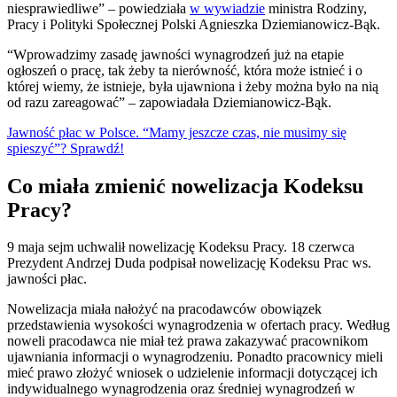
niesprawiedliwe” – powiedziała
w wywiadzie
ministra Rodziny,
Pracy i Polityki Społecznej Polski Agnieszka Dziemianowicz-Bąk.
“Wprowadzimy zasadę jawności wynagrodzeń już na etapie
ogłoszeń o pracę, tak żeby ta nierówność, która może istnieć i o
której wiemy, że istnieje, była ujawniona i żeby można było na nią
od razu zareagować” – zapowiadała Dziemianowicz-Bąk.
Jawność płac w Polsce. “Mamy jeszcze czas, nie musimy się
spieszyć”? Sprawdź!
Co miała zmienić nowelizacja Kodeksu
Pracy?
9 maja sejm uchwalił nowelizację Kodeksu Pracy. 18 czerwca
Prezydent Andrzej Duda podpisał nowelizację Kodeksu Prac ws.
jawności płac.
Nowelizacja miała nałożyć na pracodawców obowiązek
przedstawienia wysokości wynagrodzenia w ofertach pracy. Według
noweli pracodawca nie miał też prawa zakazywać pracownikom
ujawniania informacji o wynagrodzeniu. Ponadto pracownicy mieli
mieć prawo złożyć wniosek o udzielenie informacji dotyczącej ich
indywidualnego wynagrodzenia oraz średniej wynagrodzeń w