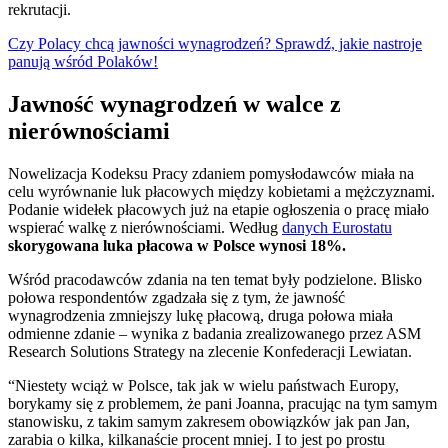
rekrutacji.
Czy Polacy chcą jawności wynagrodzeń? Sprawdź, jakie nastroje
panują wśród Polaków!
Jawność wynagrodzeń w walce z
nierównościami
Nowelizacja Kodeksu Pracy zdaniem pomysłodawców miała na
celu wyrównanie luk płacowych między kobietami a mężczyznami.
Podanie widełek płacowych już na etapie ogłoszenia o pracę miało
wspierać walkę z nierównościami. Według
danych Eurostatu
skorygowana luka płacowa w Polsce wynosi 18%.
Wśród pracodawców zdania na ten temat były podzielone. Blisko
połowa respondentów zgadzała się z tym, że jawność
wynagrodzenia zmniejszy lukę płacową, druga połowa miała
odmienne zdanie – wynika z badania zrealizowanego przez ASM
Research Solutions Strategy na zlecenie Konfederacji Lewiatan.
“Niestety wciąż w Polsce, tak jak w wielu państwach Europy,
borykamy się z problemem, że pani Joanna, pracując na tym samym
stanowisku, z takim samym zakresem obowiązków jak pan Jan,
zarabia o kilka, kilkanaście procent mniej. I to jest po prostu