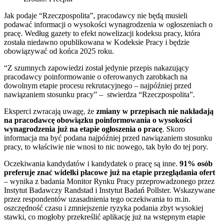
Jak podaje “Rzeczpospolita”, pracodawcy nie będą musieli
podawać informacji o wysokości wynagrodzenia w ogłoszeniach o
pracę. Według gazety to efekt nowelizacji kodeksu pracy, która
została niedawno opublikowana w Kodeksie Pracy i będzie
obowiązywać od końca 2025 roku.
“Z szumnych zapowiedzi został jedynie przepis nakazujący
pracodawcy poinformowanie o oferowanych zarobkach na
dowolnym etapie procesu rekrutacyjnego – najpóźniej przed
nawiązaniem stosunku pracy” – stwierdza “Rzeczpospolita”.
Eksperci zwracają uwagę, że
zmiany w przepisach nie nakładają
na pracodawcę obowiązku poinformowania o wysokości
wynagrodzenia już na etapie ogłoszenia o pracę
. Skoro
informacja ma być podana najpóźniej przed nawiązaniem stosunku
pracy, to właściwie nie wnosi to nic nowego, tak było do tej pory.
Oczekiwania kandydatów i kandydatek o pracę są inne.
91% osób
preferuje znać widełki płacowe już na etapie przeglądania ofert
– wynika z badania Monitor Rynku Pracy przeprowadzonego przez
Instytut Badawczy Randstad i Instytut Badań Pollster. Wskazywane
przez respondentów uzasadnienia tego oczekiwania to m.in.
oszczędność czasu i zmniejszenie ryzyka podania zbyt wysokiej
stawki, co mogłoby przekreślić aplikację już na wstępnym etapie