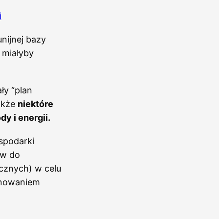
i
nijnej bazy
 miałyby
ły “plan
akże
niektóre
y i energii.
spodarki
tw do
icznych) w celu
lanowaniem