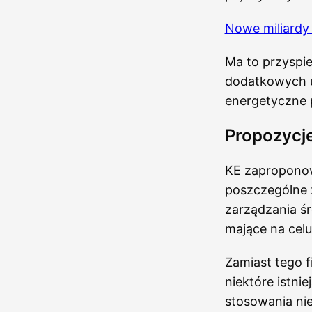
Nowe miliardy 
Ma to przyspie
dodatkowych u
energetyczne p
Propozycje
KE zaproponow
poszczególne 
zarządzania śr
mające na cel
Zamiast tego f
niektóre istni
stosowania ni