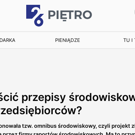
DARKA
PIENIĄDZE
TU I
ścić przepisy środowiskow
zedsiębiorców?
onowała tzw. omnibus środowiskowy, czyli projekt 
a przez firmy raportów środowiskowych. Ma to przy