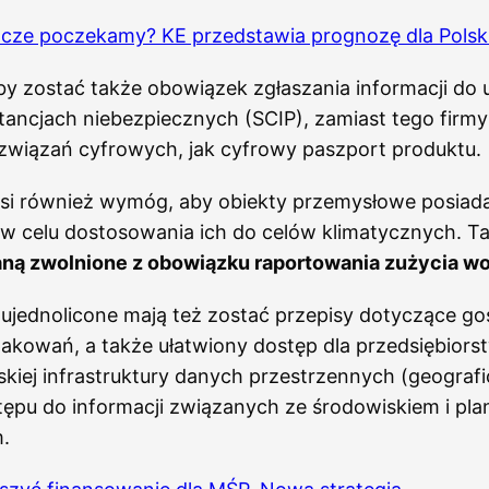
zcze poczekamy? KE przedstawia prognozę dla Polsk
by zostać także obowiązek zgłaszania informacji do u
ancjach niebezpiecznych (SCIP), zamiast tego firmy
ozwiązań cyfrowych, jak cyfrowy paszport produktu.
osi również wymóg, aby obiekty przemysłowe posiada
 w celu dostosowania ich do celów klimatycznych. T
ną zwolnione z obowiązku raportowania zużycia wod
ujednolicone mają też zostać przepisy dotyczące go
akowań, a także ułatwiony dostęp dla przedsiębiors
kiej infrastruktury danych przestrzennych (geograf
stępu do informacji związanych ze środowiskiem i p
.