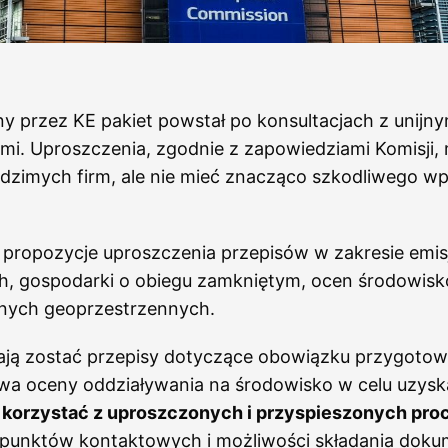
 przez KE pakiet powstał po konsultacjach z unijny
mi. Uproszczenia, zgodnie z zapowiedziami Komisji,
dzimych firm, ale nie mieć znacząco szkodliwego w
 propozycje uproszczenia przepisów w zakresie emisj
, gospodarki o obiegu zamkniętym, ocen środowisk
nych geoprzestrzennych.
ją zostać przepisy dotyczące obowiązku przygotow
twa oceny oddziaływania na środowisko w celu uzysk
 korzystać z uproszczonych i przyspieszonych pro
punktów kontaktowych i możliwości składania dokume