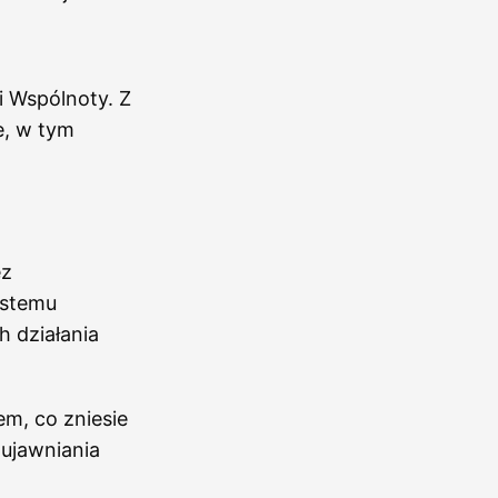
i Wspólnoty. Z
e, w tym
ez
ystemu
 działania
m, co zniesie
ujawniania