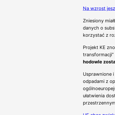
Na wzrost jes
Zniesiony miał
danych o subst
korzystać z r
Projekt KE zn
transformacji”
hodowle zosta
Usprawnione i 
odpadami z op
ogólnoeuropejs
ułatwienia do
przestrzennym