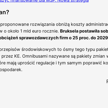
szyć finansowanie dla MŚP. Nowa strategia
an?
e proponowane rozwiązania obniżą koszty administra
w o około 1 mld euro rocznie.
Bruksela postawiła sob
obciążeń sprawozdawczych firm o 25 proc. do 2029
przepisów środowiskowych to ósmy tego typu pakie
 przez KE. Omnibusami nazywane są pakiety zmian 
óre mają uprościć regulacje i tym samym poprawić k
gospodarek.