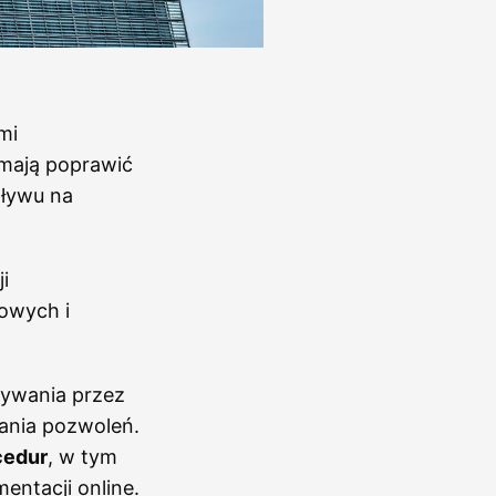
mi
 mają poprawić
pływu na
i
owych i
ywania przez
ania pozwoleń.
cedur
, w tym
ntacji online.