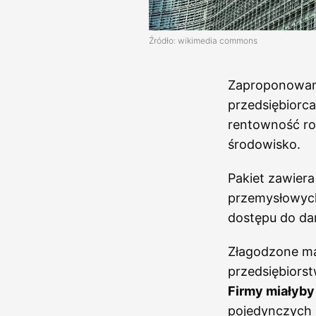
Źródło: wikimedia commons
Zaproponowany
przedsiębiorca
rentowność ro
środowisko.
Pakiet zawiera
przemysłowych
dostępu do da
Złagodzone ma
przedsiębiors
Firmy miałyby
pojedynczych 