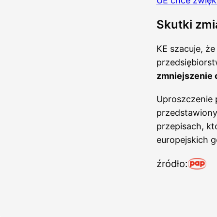
UE chce zwięk
Skutki zmi
KE szacuje, ż
przedsiębiorst
zmniejszenie 
Uproszczenie 
przedstawiony
przepisach, kt
europejskich 
źródło: