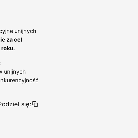
cyjne unijnych
ie za cel
 roku.
t
w unijnych
onkurencyjność
Podziel się: