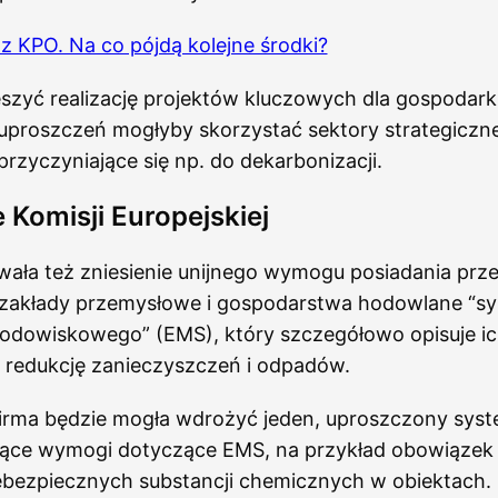
z KPO. Na co pójdą kolejne środki?
szyć realizację projektów kluczowych dla gospodark
proszczeń mogłyby skorzystać sektory strategiczn
rzyczyniające się np. do dekarbonizacji.
 Komisji Europejskiej
ała też zniesienie unijnego wymogu posiadania prz
zakłady przemysłowe i gospodarstwa hodowlane “s
odowiskowego” (EMS), który szczegółowo opisuje ich
u redukcję zanieczyszczeń i odpadów.
irma będzie mogła wdrożyć jeden, uproszczony syste
ejące wymogi dotyczące EMS, na przykład obowiązek 
ebezpiecznych substancji chemicznych w obiektach.