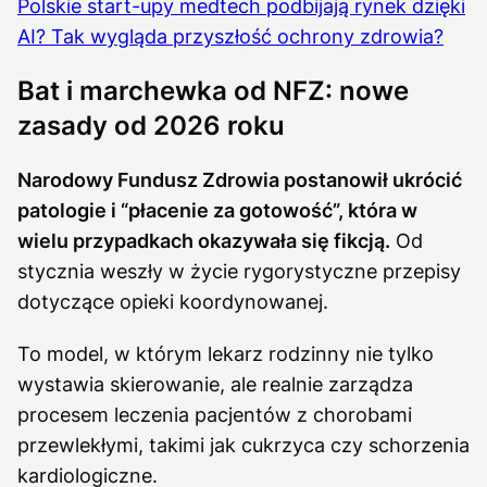
Polskie start-upy medtech podbijają rynek dzięki
AI? Tak wygląda przyszłość ochrony zdrowia?
Bat i marchewka od NFZ: nowe
zasady od 2026 roku
Narodowy Fundusz Zdrowia postanowił ukrócić
patologie i “płacenie za gotowość”, która w
wielu przypadkach okazywała się fikcją.
Od
stycznia weszły w życie rygorystyczne przepisy
dotyczące opieki koordynowanej.
To model, w którym lekarz rodzinny nie tylko
wystawia skierowanie, ale realnie zarządza
procesem leczenia pacjentów z chorobami
przewlekłymi, takimi jak cukrzyca czy schorzenia
kardiologiczne.