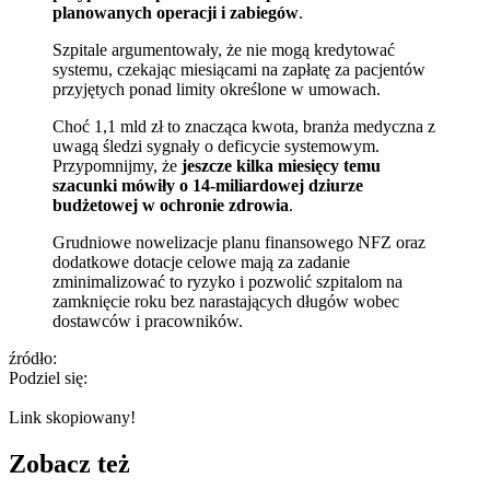
planowanych operacji i zabiegów
.
Szpitale argumentowały, że nie mogą kredytować
systemu, czekając miesiącami na zapłatę za pacjentów
przyjętych ponad limity określone w umowach.
Choć 1,1 mld zł to znacząca kwota, branża medyczna z
uwagą śledzi sygnały o deficycie systemowym.
Przypomnijmy, że
jeszcze kilka miesięcy temu
szacunki mówiły o 14-miliardowej dziurze
budżetowej w ochronie zdrowia
.
Grudniowe nowelizacje planu finansowego NFZ oraz
dodatkowe dotacje celowe mają za zadanie
zminimalizować to ryzyko i pozwolić szpitalom na
zamknięcie roku bez narastających długów wobec
dostawców i pracowników.
źródło:
Podziel się:
Link skopiowany!
Zobacz też