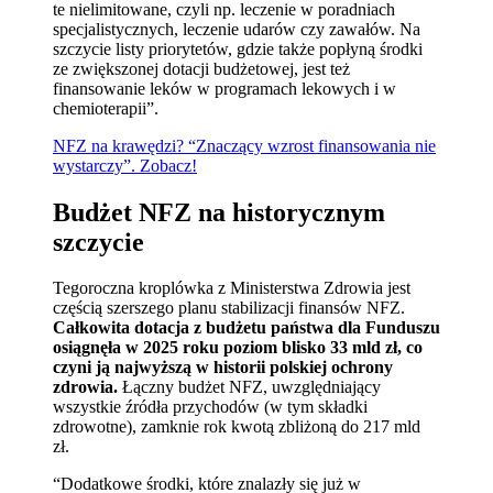
te nielimitowane, czyli np. leczenie w poradniach
specjalistycznych, leczenie udarów czy zawałów. Na
szczycie listy priorytetów, gdzie także popłyną środki
ze zwiększonej dotacji budżetowej, jest też
finansowanie leków w programach lekowych i w
chemioterapii”.
NFZ na krawędzi? “Znaczący wzrost finansowania nie
wystarczy”. Zobacz!
Budżet NFZ na historycznym
szczycie
Tegoroczna kroplówka z Ministerstwa Zdrowia jest
częścią szerszego planu stabilizacji finansów NFZ.
Całkowita dotacja z budżetu państwa dla Funduszu
osiągnęła w 2025 roku poziom blisko 33 mld zł, co
czyni ją najwyższą w historii polskiej ochrony
zdrowia.
Łączny budżet NFZ, uwzględniający
wszystkie źródła przychodów (w tym składki
zdrowotne), zamknie rok kwotą zbliżoną do 217 mld
zł.
“Dodatkowe środki, które znalazły się już w