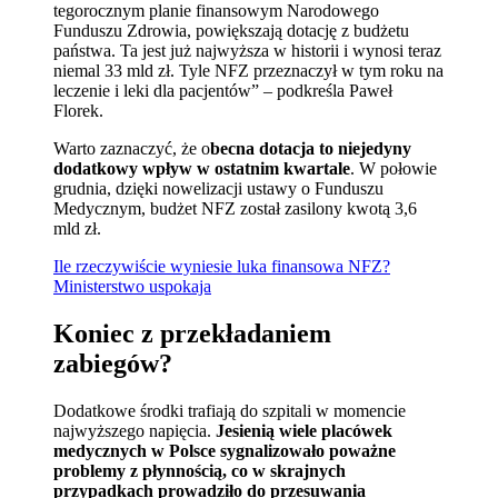
tegorocznym planie finansowym Narodowego
Funduszu Zdrowia, powiększają dotację z budżetu
państwa. Ta jest już najwyższa w historii i wynosi teraz
niemal 33 mld zł. Tyle NFZ przeznaczył w tym roku na
leczenie i leki dla pacjentów” – podkreśla Paweł
Florek.
Warto zaznaczyć, że o
becna dotacja to niejedyny
dodatkowy wpływ w ostatnim kwartale
. W połowie
grudnia, dzięki nowelizacji ustawy o Funduszu
Medycznym, budżet NFZ został zasilony kwotą 3,6
mld zł.
Ile rzeczywiście wyniesie luka finansowa NFZ?
Ministerstwo uspokaja
Koniec z przekładaniem
zabiegów?
Dodatkowe środki trafiają do szpitali w momencie
najwyższego napięcia.
Jesienią wiele placówek
medycznych w Polsce sygnalizowało poważne
problemy z płynnością, co w skrajnych
przypadkach prowadziło do przesuwania