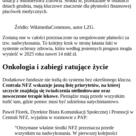
dotacji z Ministerstwa Zdrowia. Środki te, przekazane w ostatnich
dniach grudnia, mają kluczowe znaczenie dla płynności finansowej
placówek medycznych.
Źródło: WikimediaCommons, autor LZG.
Zostaną one w całości przeznaczone na uregulowanie płatności za
tzw. nadwykonania. To kolejny krok w stronę łatania luki w
systemie ochrony zdrowia, która według jesiennych prognoz mogła
wynieść w 2025 roku nawet 14 mld zł.
Onkologia i zabiegi ratujące życie
Dodatkowe fundusze nie trafią do systemu bez określonego klucza.
Centrala NFZ wskazuje jasną listę priorytetów, na której
szczycie znajdują się świadczenia nielimitowane oraz
nowoczesne terapie lekowe.
Pieniądze mają przede wszystkim
trafić tam, gdzie pomoc musi być udzielona natychmiastowo.
Paweł Florek, Dyrektor Biura Komunikacji Społecznej i Promocji w
Centrali NFZ, wyjaśnia w rozmowie z PAP:
“Otrzymane właśnie środki NFZ przeznacza przede
wszystkim na nadwykonania. W pierwszej kolejności