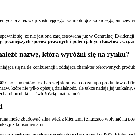
entyczna z nazwą już istniejącego podmiotu gospodarczego, ani zawi
 upewnić się, że nie jest ona zarejestrowana już w Centralnej Ewidenc
ć późniejszych sporów prawnych i potencjalnych kosztów
związan
aleźć nazwę, która wyróżni się na rynku?
iająca się na tle konkurencji i oddająca charakter oferowanych produ
 60% konsumentów jest bardziej skłonnych do zakupu produktów od firm
zw, które nie tylko opisują działalność, ale także nadają jej unikal
chami produktu – świeżością i naturalnością.
i
na może zbudować silną więź z klientami i znacząco wpłynąć na post
nikacji z konsumentami.
– może
zwiększyć wartość przedsiębiorstwa nawet o 25%.
Istotne je