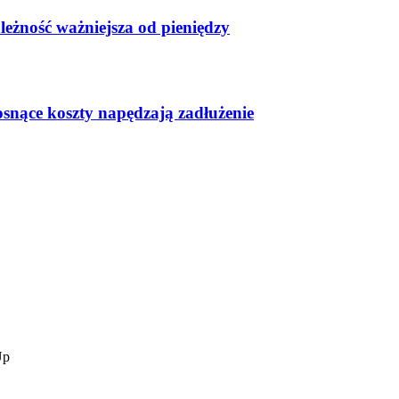
leżność ważniejsza od pieniędzy
osnące koszty napędzają zadłużenie
Up