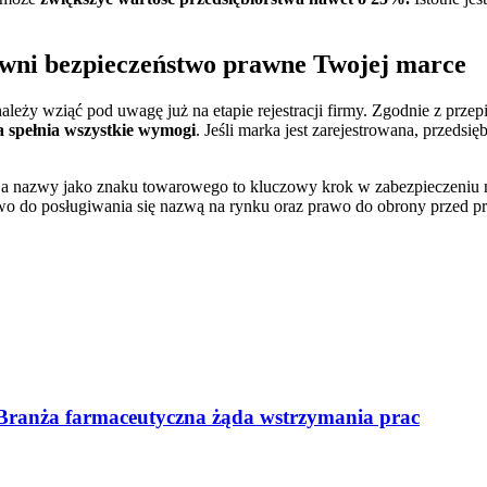
ewni bezpieczeństwo prawne Twojej marce
eży wziąć pod uwagę już na etapie rejestracji firmy. Zgodnie z przepi
spełnia wszystkie wymogi
. Jeśli marka jest zarejestrowana, przeds
cja nazwy jako znaku towarowego to kluczowy krok w zabezpieczeniu
wo do posługiwania się nazwą na rynku oraz prawo do obrony przed p
 Branża farmaceutyczna żąda wstrzymania prac