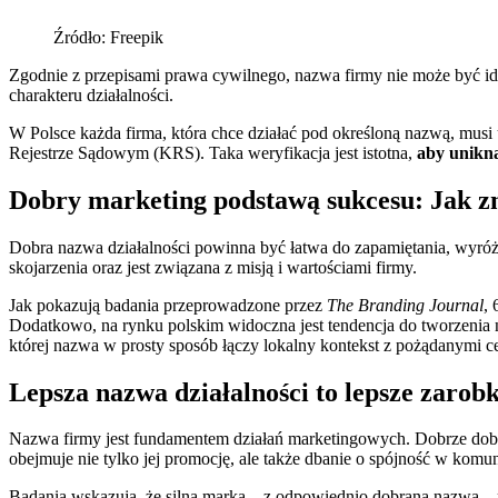
Źródło: Freepik
Zgodnie z przepisami prawa cywilnego, nazwa firmy nie może być id
charakteru działalności.
W Polsce każda firma, która chce działać pod określoną nazwą, musi
Rejestrze Sądowym (KRS). Taka weryfikacja jest istotna,
aby unikną
Dobry marketing podstawą sukcesu: Jak zn
Dobra nazwa działalności powinna być łatwa do zapamiętania, wyróżn
skojarzenia oraz jest związana z misją i wartościami firmy.
Jak pokazują badania przeprowadzone przez
The Branding Journal
,
Dodatkowo, na rynku polskim widoczna jest tendencja do tworzenia na
której nazwa w prosty sposób łączy lokalny kontekst z pożądanymi ce
Lepsza nazwa działalności to lepsze zarobk
Nazwa firmy jest fundamentem działań marketingowych. Dobrze dobra
obejmuje nie tylko jej promocję, ale także dbanie o spójność w komu
Badania wskazują, że silna marka – z odpowiednio dobraną nazwą 