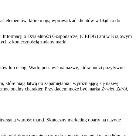
erać elementów, które mogą wprowadzać klientów w błąd co do
ji i Informacji o Działalności Gospodarczej (CEIDG) ani w Krajowym
ych z koniecznością zmiany marki.
któw lub usług. Warto postawić na nazwę, która budzi pozytywne
, które mają łatwą do zapamiętania i wyróżniającą się nazwę.
ny, emocjonalny charakter. Przykładem może być marka
Żywiec Zdrój
,
rzeganą wartość marki. Skuteczny marketing oparty na nazwie
st również dopasowanie nazwy do kanałów sprzedaży i mediów, w