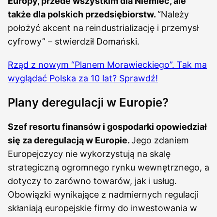
Europy, przede wszystkim dla Niemiec, ale
także dla polskich przedsiębiorstw.
“Należy
położyć akcent na reindustrializację i przemysł
cyfrowy” – stwierdził Domański.
Rząd z nowym “Planem Morawieckiego”. Tak ma
wyglądać Polska za 10 lat? Sprawdź!
Plany deregulacji w Europie?
Szef resortu finansów i gospodarki opowiedział
się za deregulacją w Europie.
Jego zdaniem
Europejczycy nie wykorzystują na skalę
strategiczną ogromnego rynku wewnętrznego, a
dotyczy to zarówno towarów, jak i usług.
Obowiązki wynikające z nadmiernych regulacji
skłaniają europejskie firmy do inwestowania w