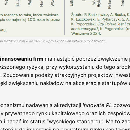
gia Rozwoju Polski do 2035 r. – projekt do konsultacji publicznych”
.
finansowaniu firm
ma nastąpić poprzez zwiększenie
yższonego ryzyka, przy wykorzystaniu do tego środk
ch. Zbudowanie podaży atrakcyjnych projektów inwes
ięki zwiększeniu nakładów na akcelerację startupów
chanizmu nadawania akredytacji
Innovate PL
pozwol
zy prywatnego rynku kapitałowego oraz ich zespołó
 i nadać im status “wysokiego standardu”. Ma to za
estorów do inwestycji na prywatnym rynku kapitałow