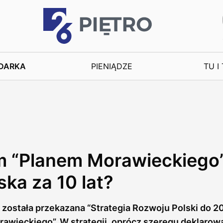
DARKA
PIENIĄDZE
TU I
 “Planem Morawieckiego”
ka za 10 lat?
została przekazana “Strategia Rozwoju Polski do 203
orawieckiego”. W strategii, oprócz szeregu deklarow