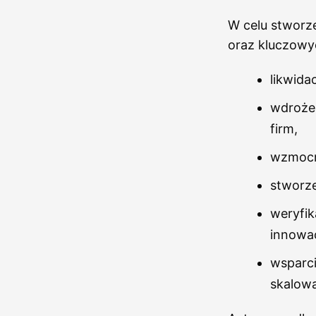
W celu stworze
oraz kluczowyc
likwida
wdrożen
firm,
wzmocni
stworze
weryfik
innowac
wsparci
skalowa