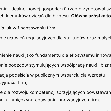
nia “idealnej nowej gospodarki” rząd przygotował sz
h kierunków działań dla biznesu.
Główna szóstka to
cja luk w finansowaniu firm,
ie ułatwień regulacyjnych dla startupów oraz małych
enie nauki jako fundamentu dla ekosystemu innowac
nie bodźców stymulujących współpracę nauki i bizn
acja podejścia w publicznym wsparciu dla wzrostu i
yjności firm,
e dla rozwoju kompetencji sprzyjających powstawan
niu i umiędzynaradawianiu innowacyjnych firm.