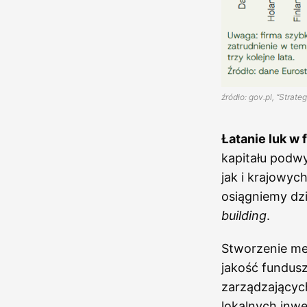
źródło: gov.pl, “Strate
Łatanie luk w 
kapitału podw
jak i krajowy
osiągniemy dz
building
.
Stworzenie me
jakość fundus
zarządzających
lokalnych inw