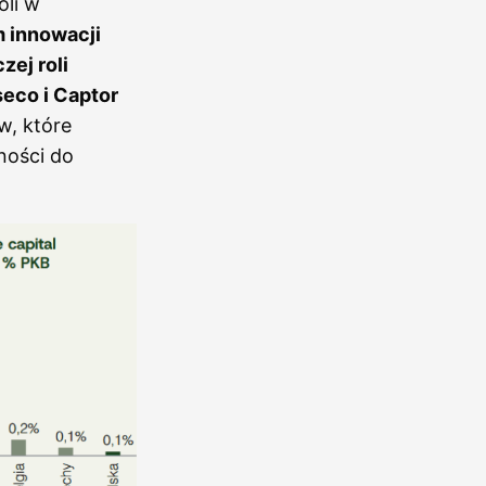
oli w
 innowacji
ej roli
seco i Captor
w, które
lności do