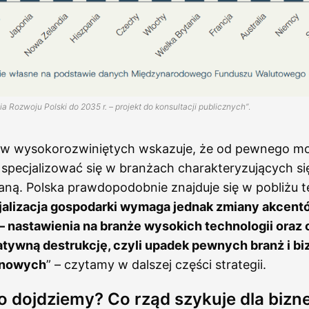
gia Rozwoju Polski do 2035 r. – projekt do konsultacji publicznych”
.
stw wysokorozwiniętych wskazuje, że od pewnego 
 specjalizować się w branżach charakteryzujących s
ną. Polska prawdopodobnie znajduje się w pobliżu t
alizacja gospodarki wymaga jednak zmiany akcent
– nastawienia na branże wysokich technologii oraz 
atywną destrukcję, czyli upadek pewnych branż i b
 nowych
” – czytamy w dalszej części strategii.
o dojdziemy? Co rząd szykuje dla bizn