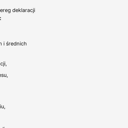
ereg deklaracji
:
 i średnich
ji,
esu,
iu,