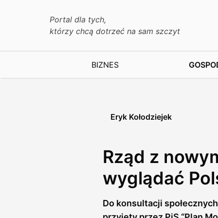
Portal dla tych,
którzy chcą dotrzeć na sam szczyt
BIZNES
GOSPO
Eryk Kołodziejek
Rząd z nowym
wyglądać Pols
Do konsultacji społecznych 
przyjęty przez PiS “Plan M