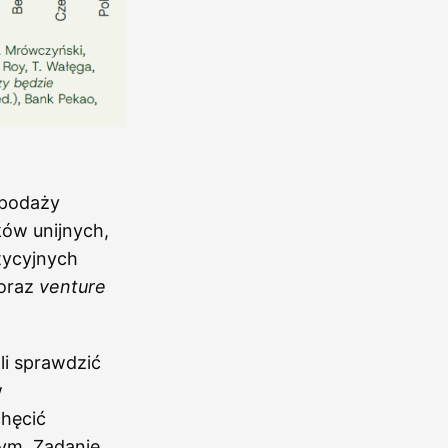
 podaży
ów unijnych,
tycyjnych
 oraz
venture
i sprawdzić
w
chęcić
ym. Zadanie