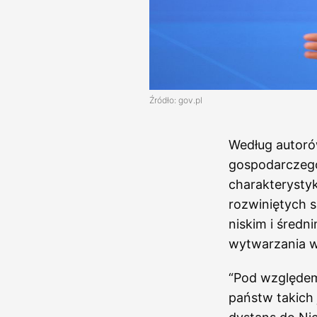
Źródło: gov.pl
Według autorów
gospodarczego
charakterysty
rozwiniętych s
niskim i śred
wytwarzania w
“Pod względem
państw takich 