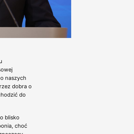
u
sowej
do naszych
rzez dobra o
chodzić do
o blisko
ponia, choć