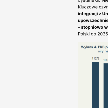
dystans do Nie
Kluczowe czyn
integracji z U
upowszechnien
– stopniowo w
Polski do 2035 