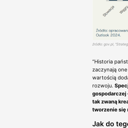
źródło: gov.pl, “Strate
“Historia pań
zaczynają one
wartością doda
rozwoju.
Specj
gospodarczej 
tak zwaną kre
tworzenie się
Jak do teg