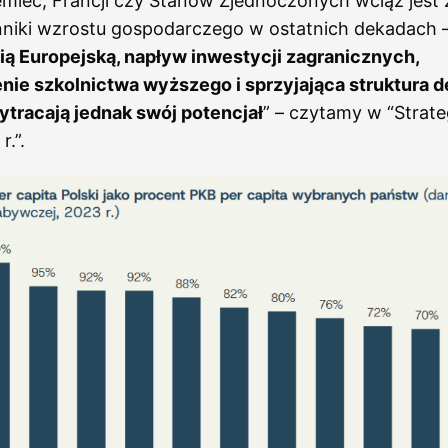
miec, Francji czy Stanów Zjednoczonych wciąż jest 
niki wzrostu gospodarczego w ostatnich dekadach 
nią Europejską, napływ inwestycji zagranicznych,
ie szkolnictwa wyższego i sprzyjająca struktura 
ytracają jednak swój potencjał
” – czytamy w “Strate
r.”.