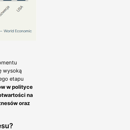
momentu
ię wysoką
ego etapu
ów w polityce
otwartości na
iznesów oraz
esu?