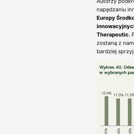
Autorzy podkre
napędzaniu in
Europy Środko
innowacyjnych,
Therapeutic.
P
zostaną z nami 
bardziej sprz