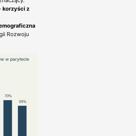
znaczący.
–
korzyści z
demograficzna
gii Rozwoju