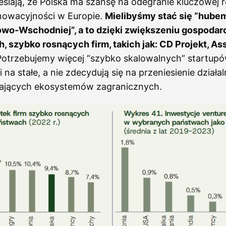
ślają, że Polska ma szansę na odegranie kluczowej r
nowacyjności w Europie.
Mielibyśmy stać się “hubem
wo-Wschodniej”, a to dzięki zwiększeniu gospodarcz
 szybko rosnących firm, takich jak: CD Projekt, As
otrzebujemy więcej “szybko skalowalnych” startupó
na stałe, a nie zdecydują się na przeniesienie działa
yjających ekosystemów zagranicznych.