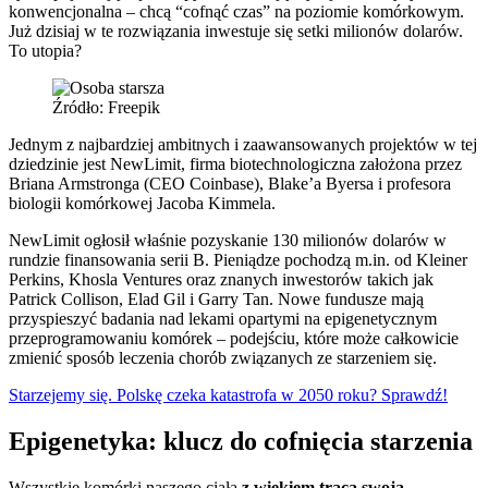
konwencjonalna – chcą “cofnąć czas” na poziomie komórkowym.
Już dzisiaj w te rozwiązania inwestuje się setki milionów dolarów.
To utopia?
Źródło: Freepik
Jednym z najbardziej ambitnych i zaawansowanych projektów w tej
dziedzinie jest NewLimit, firma biotechnologiczna założona przez
Briana Armstronga (CEO Coinbase), Blake’a Byersa i profesora
biologii komórkowej Jacoba Kimmela.
NewLimit ogłosił właśnie pozyskanie 130 milionów dolarów w
rundzie finansowania serii B. Pieniądze pochodzą m.in. od Kleiner
Perkins, Khosla Ventures oraz znanych inwestorów takich jak
Patrick Collison, Elad Gil i Garry Tan. Nowe fundusze mają
przyspieszyć badania nad lekami opartymi na epigenetycznym
przeprogramowaniu komórek – podejściu, które może całkowicie
zmienić sposób leczenia chorób związanych ze starzeniem się.
Starzejemy się. Polskę czeka katastrofa w 2050 roku? Sprawdź!
Epigenetyka: klucz do cofnięcia starzenia
Wszystkie komórki naszego ciała
z wiekiem tracą swoją