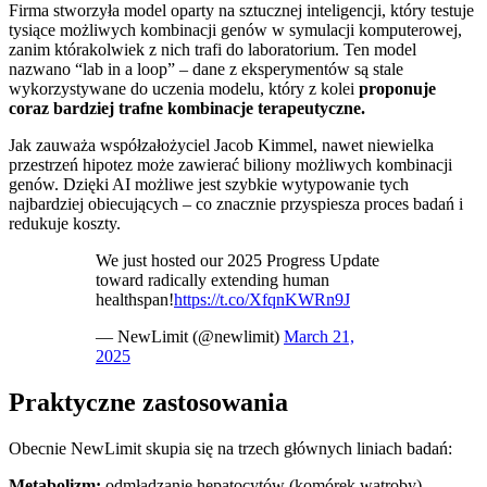
Firma stworzyła model oparty na sztucznej inteligencji, który testuje
tysiące możliwych kombinacji genów w symulacji komputerowej,
zanim którakolwiek z nich trafi do laboratorium. Ten model
nazwano “lab in a loop” – dane z eksperymentów są stale
wykorzystywane do uczenia modelu, który z kolei
proponuje
coraz bardziej trafne kombinacje terapeutyczne.
Jak zauważa współzałożyciel Jacob Kimmel, nawet niewielka
przestrzeń hipotez może zawierać biliony możliwych kombinacji
genów. Dzięki AI możliwe jest szybkie wytypowanie tych
najbardziej obiecujących – co znacznie przyspiesza proces badań i
redukuje koszty.
We just hosted our 2025 Progress Update
toward radically extending human
healthspan!
https://t.co/XfqnKWRn9J
— NewLimit (@newlimit)
March 21,
2025
Praktyczne zastosowania
Obecnie NewLimit skupia się na trzech głównych liniach badań:
Metabolizm:
odmładzanie hepatocytów (komórek wątroby)