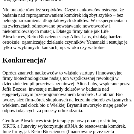
Nie brakuje również sceptyków. Część naukowców ostrzega, że
badania nad reprogramowaniem komórek idą zbyt szybko – bez
pełnego zrozumienia długofalowych skutków. W eksperymentach
na zwierzętach odnotowano powstawanie nowotworów i
niekontrolowanych mutacji. Dlatego firmy takie jak Life
Biosciences, Retro Biosciences czy Altos Labs, działają bardzo
ostrożnie, ograniczając działanie czynników Yamanaki i testując je
tylko w wybranych tkankach, np. w oku czy wątrobie.
Konkurencja?
Oprócz znanych naukowców to właśnie startupy i innowacyjne
firmy biotechnologiczne nadają ton współczesnej rewolucji w
dziedzinie terapii przeciwstarzeniowej. Altos Labs, wspierane przez
Jeffa Bezosa, inwestuje miliardy dolarów w badania nad
epigenetycznym przeprogramowaniem komórek. Cambrian Bio
tworzy sieć firm-córek skupionych na leczeniu chorób związanych z
wiekiem, zaś clock.bio z Wielkiej Brytanii stworzyło mapę genów
odpowiadających za procesy odmładzania.
Genflow Biosciences testuje terapię genową opartą o sirtuinę
SIRT6, a Junevity wykorzystuje siRNA do resetowania komórek.
Inne firmy, jak Retro Biosciences (finansowane przez szefa