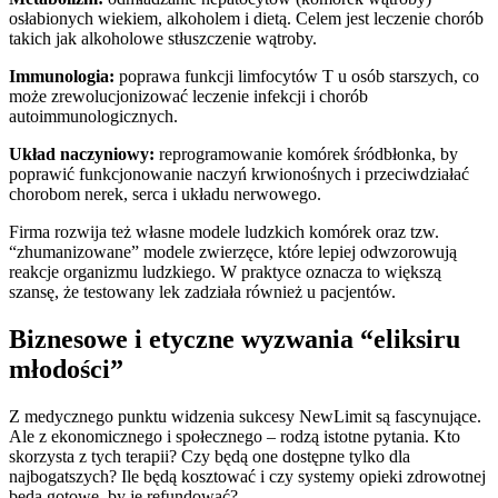
osłabionych wiekiem, alkoholem i dietą. Celem jest leczenie chorób
takich jak alkoholowe stłuszczenie wątroby.
Immunologia:
poprawa funkcji limfocytów T u osób starszych, co
może zrewolucjonizować leczenie infekcji i chorób
autoimmunologicznych.
Układ naczyniowy:
reprogramowanie komórek śródbłonka, by
poprawić funkcjonowanie naczyń krwionośnych i przeciwdziałać
chorobom nerek, serca i układu nerwowego.
Firma rozwija też własne modele ludzkich komórek oraz tzw.
“zhumanizowane” modele zwierzęce, które lepiej odwzorowują
reakcje organizmu ludzkiego. W praktyce oznacza to większą
szansę, że testowany lek zadziała również u pacjentów.
Biznesowe i etyczne wyzwania “eliksiru
młodości”
Z medycznego punktu widzenia sukcesy NewLimit są fascynujące.
Ale z ekonomicznego i społecznego – rodzą istotne pytania. Kto
skorzysta z tych terapii? Czy będą one dostępne tylko dla
najbogatszych? Ile będą kosztować i czy systemy opieki zdrowotnej
będą gotowe, by je refundować?