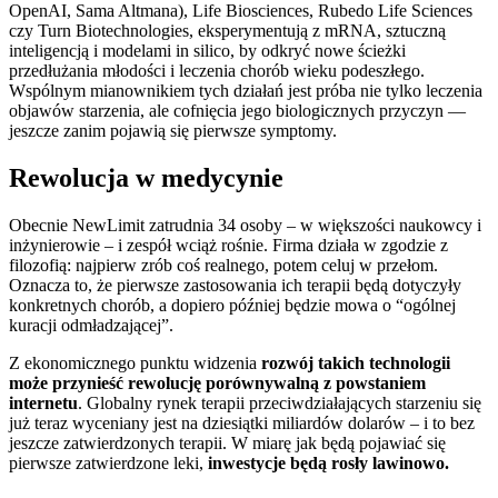
OpenAI, Sama Altmana), Life Biosciences, Rubedo Life Sciences
czy Turn Biotechnologies, eksperymentują z mRNA, sztuczną
inteligencją i modelami in silico, by odkryć nowe ścieżki
przedłużania młodości i leczenia chorób wieku podeszłego.
Wspólnym mianownikiem tych działań jest próba nie tylko leczenia
objawów starzenia, ale cofnięcia jego biologicznych przyczyn —
jeszcze zanim pojawią się pierwsze symptomy.
Rewolucja w medycynie
Obecnie NewLimit zatrudnia 34 osoby – w większości naukowcy i
inżynierowie – i zespół wciąż rośnie. Firma działa w zgodzie z
filozofią: najpierw zrób coś realnego, potem celuj w przełom.
Oznacza to, że pierwsze zastosowania ich terapii będą dotyczyły
konkretnych chorób, a dopiero później będzie mowa o “ogólnej
kuracji odmładzającej”.
Z ekonomicznego punktu widzenia
rozwój takich technologii
może przynieść rewolucję porównywalną z powstaniem
internetu
. Globalny rynek terapii przeciwdziałających starzeniu się
już teraz wyceniany jest na dziesiątki miliardów dolarów – i to bez
jeszcze zatwierdzonych terapii. W miarę jak będą pojawiać się
pierwsze zatwierdzone leki,
inwestycje będą rosły lawinowo.