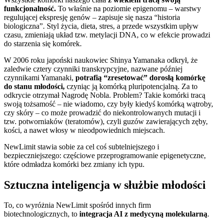
funkcjonalność.
To właśnie na poziomie epigenomu – warstwy
regulującej ekspresję genów – zapisuje się nasza “historia
biologiczna”. Styl życia, dieta, stres, a przede wszystkim upływ
czasu, zmieniają układ tzw. metylacji DNA, co w efekcie prowadzi
do starzenia się komórek.
W 2006 roku japoński naukowiec Shinya Yamanaka odkrył, że
zaledwie cztery czynniki transkrypcyjne, nazwane później
czynnikami Yamanaki,
potrafią “zresetować” dorosłą komórkę
do stanu młodości,
czyniąc ją komórką pluripotencjalną. Za to
odkrycie otrzymał Nagrodę Nobla. Problem? Takie komórki tracą
swoją tożsamość – nie wiadomo, czy były kiedyś komórką wątroby,
czy skóry – co może prowadzić do niekontrolowanych mutacji i
tzw. potworniaków (teratomów), czyli guzów zawierających zęby,
kości, a nawet włosy w nieodpowiednich miejscach.
NewLimit stawia sobie za cel coś subtelniejszego i
bezpieczniejszego: częściowe przeprogramowanie epigenetyczne,
które odmładza komórki bez zmiany ich typu.
Sztuczna inteligencja w służbie młodości
To, co wyróżnia NewLimit spośród innych firm
biotechnologicznych, to
integracja AI z medycyną molekularną
.