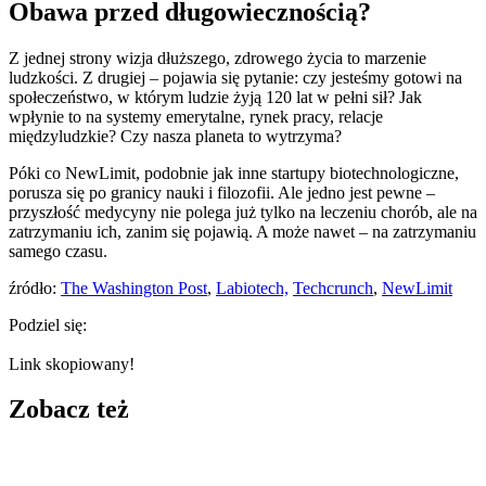
Obawa przed długowiecznością?
Z jednej strony wizja dłuższego, zdrowego życia to marzenie
ludzkości. Z drugiej – pojawia się pytanie: czy jesteśmy gotowi na
społeczeństwo, w którym ludzie żyją 120 lat w pełni sił? Jak
wpłynie to na systemy emerytalne, rynek pracy, relacje
międzyludzkie? Czy nasza planeta to wytrzyma?
Póki co NewLimit, podobnie jak inne startupy biotechnologiczne,
porusza się po granicy nauki i filozofii. Ale jedno jest pewne –
przyszłość medycyny nie polega już tylko na leczeniu chorób, ale na
zatrzymaniu ich, zanim się pojawią. A może nawet – na zatrzymaniu
samego czasu.
źródło:
The Washington Post
,
Labiotech,
Techcrunch
,
NewLimit
Podziel się:
Link skopiowany!
Zobacz też