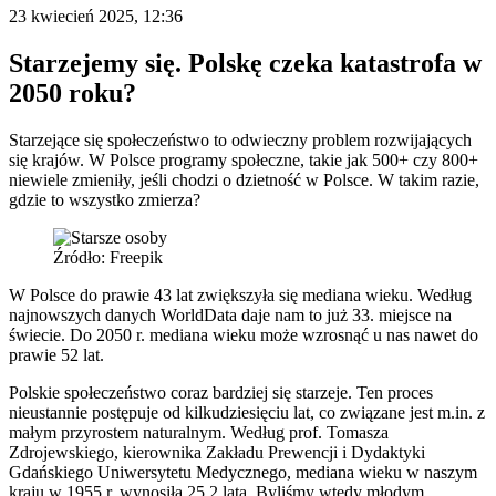
23 kwiecień 2025, 12:36
Starzejemy się. Polskę czeka katastrofa w
2050 roku?
Starzejące się społeczeństwo to odwieczny problem rozwijających
się krajów. W Polsce programy społeczne, takie jak 500+ czy 800+
niewiele zmieniły, jeśli chodzi o dzietność w Polsce. W takim razie,
gdzie to wszystko zmierza?
Źródło: Freepik
W Polsce do prawie 43 lat zwiększyła się mediana wieku. Według
najnowszych danych WorldData daje nam to już 33. miejsce na
świecie. Do 2050 r. mediana wieku może wzrosnąć u nas nawet do
prawie 52 lat.
Polskie społeczeństwo coraz bardziej się starzeje. Ten proces
nieustannie postępuje od kilkudziesięciu lat, co związane jest m.in. z
małym przyrostem naturalnym. Według prof. Tomasza
Zdrojewskiego, kierownika Zakładu Prewencji i Dydaktyki
Gdańskiego Uniwersytetu Medycznego, mediana wieku w naszym
kraju w 1955 r. wynosiła 25,2 lata. Byliśmy wtedy młodym