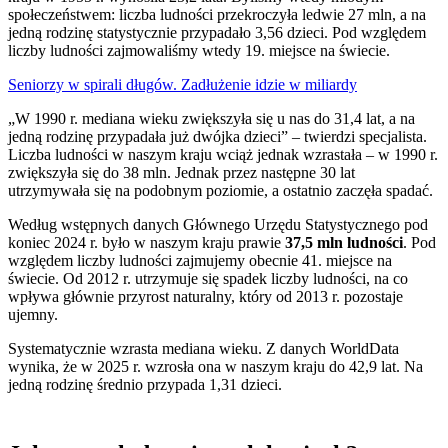
społeczeństwem: liczba ludności przekroczyła ledwie 27 mln, a na
jedną rodzinę statystycznie przypadało 3,56 dzieci. Pod względem
liczby ludności zajmowaliśmy wtedy 19. miejsce na świecie.
Seniorzy w spirali długów. Zadłużenie idzie w miliardy
„W 1990 r. mediana wieku zwiększyła się u nas do 31,4 lat, a na
jedną rodzinę przypadała już dwójka dzieci” – twierdzi specjalista.
Liczba ludności w naszym kraju wciąż jednak wzrastała – w 1990 r.
zwiększyła się do 38 mln. Jednak przez następne 30 lat
utrzymywała się na podobnym poziomie, a ostatnio zaczęła spadać.
Według wstępnych danych Głównego Urzędu Statystycznego pod
koniec 2024 r. było w naszym kraju prawie
37,5 mln ludności
. Pod
względem liczby ludności zajmujemy obecnie 41. miejsce na
świecie. Od 2012 r. utrzymuje się spadek liczby ludności, na co
wpływa głównie przyrost naturalny, który od 2013 r. pozostaje
ujemny.
Systematycznie wzrasta mediana wieku. Z danych WorldData
wynika, że w 2025 r. wzrosła ona w naszym kraju do 42,9 lat. Na
jedną rodzinę średnio przypada 1,31 dzieci.