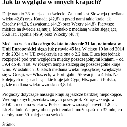
Jak to wygląda w innych krajach?
Daje nam to 33. miejsce na świecie. Za nami jest Słowacja (mediana
wieku 42,8) oraz Kanada (42,6), a przed nami takie kraje jak
Czechy (44,2), Szwajcaria (44,2) oraz Węgry (44,8). Pierwsze
miejsce na świecie zajmują: Monako z medianą wieku sięgającą
56,9 lat, Japonia (49,9) oraz Włochy (48,4).
Mediana wieku
dla całego świata to obecnie 31 lat, natomiast w
Unii Europejskiej sięga już prawie 45 lat.
W ciągu 10 lat od 2014
r. do 2024 r. w UE zwiększyła się ona o 2,2 lata. Duża jest jednak
rozpiętość pod tym względem między poszczególnymi krajami – od
39,4 do 48,4 lat. W różnym tempie starzeją się poszczególne kraje
Unii. W ostatnich 10 latach mediana wieku najszybciej zwiększyła
się w Grecji, we Włoszech, w Portugalii i Słowacji – o 4 lata. Na
kolejnych miejscach są takie kraje jak Cypr, Hiszpania i Polska,
gdzie mediana wieku wzrosła o 3,8 lat.
Prognozy dotyczące naszego kraju są jeszcze bardziej niepokojące.
Według danych przedstawionych przez prof. Zdrojewskiego w
2050 r. mediana wieku w Polsce może wzrosnąć nawet 51,8 lat.
Liczba ludności przy obecnych trendach może spaść do 32 mln, co
dałoby nam 59. miejsce na świecie.
źródło: