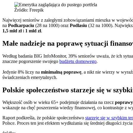
Źródło: Freepik
Najwięcej seniorów z zaległymi zobowiązaniami mieszka w wojew
na
Podkarpaciu
(28 na 1000) oraz
Podlasiu
(32 na 1000). Najwięks
1,5 mld zł
i
1 mld zł
.
Małe nadzieje na poprawę sytuacji finans
Według badania BIG InfoMonitor, 39% seniorów uważa, że ich sytu
znaczne pogorszenie swojego
budżetu domowego
.
Jedynie 8% liczy na
minimalną poprawę
, a nikt nie wierzy w wyra
świadczeniach emerytalnych.
Polskie społeczeństwo starzeje się w szybk
Większość osób w wieku 65+ podejmuje działania na rzecz
poprawy 
wskazuje na chęć poszerzenia wiedzy finansowej, co kontrastuje z
Raport podkreśla, że polskie społeczeństwo
starzeje się w szybkim t
Polsce. Proces ten jest efektem wydłużania się średniej długości życia