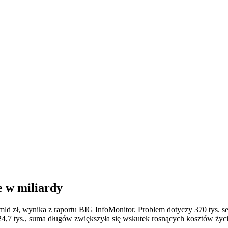
e w miliardy
ld zł, wynika z raportu BIG InfoMonitor. Problem dotyczy 370 tys. se
o 24,7 tys., suma długów zwiększyła się wskutek rosnących kosztów ży