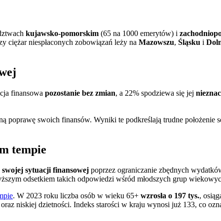
ództwach
kujawsko-pomorskim
(65 na 1000 emerytów) i
zachodniop
zy ciężar niespłaconych zobowiązań leży na
Mazowszu
,
Śląsku
i
Dol
owej
acja finansowa
pozostanie bez zmian
, a 22% spodziewa się jej
niezna
źną poprawę swoich finansów. Wyniki te podkreślają trudne położenie s
im tempie
swojej sytuacji finansowej
poprzez ograniczanie zbędnych wydatków
 wyższym odsetkiem takich odpowiedzi wśród młodszych grup wiekowy
empie
. W 2023 roku liczba osób w wieku 65+
wzrosła o 197 tys.
, osią
 oraz niskiej dzietności. Indeks starości w kraju wynosi już 133, co oz