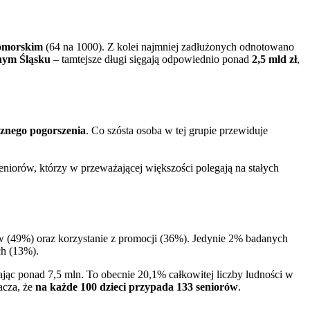
omorskim
(64 na 1000). Z kolei najmniej zadłużonych odnotowano
nym Śląsku
– tamtejsze długi sięgają odpowiednio ponad
2,5 mld zł
,
cznego pogorszenia
. Co szósta osoba w tej grupie przewiduje
eniorów, którzy w przeważającej większości polegają na stałych
 (49%) oraz korzystanie z promocji (36%). Jedynie 2% badanych
ch (13%).
gając ponad 7,5 mln. To obecnie 20,1% całkowitej liczby ludności w
nacza, że
na każde 100 dzieci przypada 133 seniorów
.