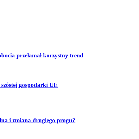
bocia przełamał korzystny trend
 szóstej gospodarki UE
lna i zmiana drugiego progu?