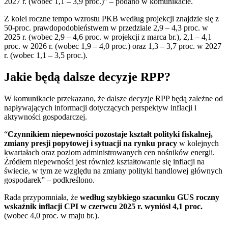
2027 r. (wobec 1,1 – 3,9 proc.)” – podano w komunikacie.
Z kolei roczne tempo wzrostu PKB według projekcji znajdzie się z
50-proc. prawdopodobieństwem w przedziale 2,9 – 4,3 proc. w
2025 r. (wobec 2,9 – 4,6 proc. w projekcji z marca br.), 2,1 – 4,1
proc. w 2026 r. (wobec 1,9 – 4,0 proc.) oraz 1,3 – 3,7 proc. w 2027
r. (wobec 1,1 – 3,5 proc.).
Jakie będą dalsze decyzje RPP?
W komunikacie przekazano, że dalsze decyzje RPP będą zależne od
napływających informacji dotyczących perspektyw inflacji i
aktywności gospodarczej.
“
Czynnikiem niepewności pozostaje kształt polityki fiskalnej,
zmiany presji popytowej i sytuacji na rynku pracy
w kolejnych
kwartałach oraz poziom administrowanych cen nośników energii.
Źródłem niepewności jest również kształtowanie się inflacji na
świecie, w tym ze względu na zmiany polityki handlowej głównych
gospodarek” – podkreślono.
Rada przypomniała, że
według szybkiego szacunku GUS roczny
wskaźnik inflacji CPI w czerwcu 2025 r. wyniósł 4,1 proc.
(wobec 4,0 proc. w maju br.).