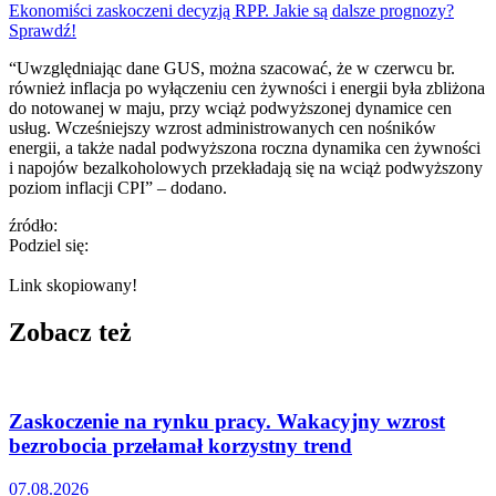
Ekonomiści zaskoczeni decyzją RPP. Jakie są dalsze prognozy?
Sprawdź!
“Uwzględniając dane GUS, można szacować, że w czerwcu br.
również inflacja po wyłączeniu cen żywności i energii była zbliżona
do notowanej w maju, przy wciąż podwyższonej dynamice cen
usług. Wcześniejszy wzrost administrowanych cen nośników
energii, a także nadal podwyższona roczna dynamika cen żywności
i napojów bezalkoholowych przekładają się na wciąż podwyższony
poziom inflacji CPI” – dodano.
źródło:
Podziel się:
Link skopiowany!
Zobacz też
Zaskoczenie na rynku pracy. Wakacyjny wzrost
bezrobocia przełamał korzystny trend
07.08.2026