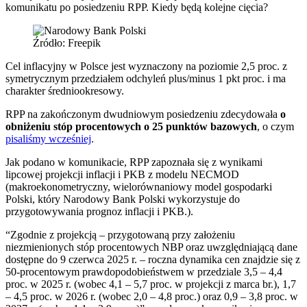
komunikatu po posiedzeniu RPP. Kiedy będą kolejne cięcia?
Źródło: Freepik
Cel inflacyjny w Polsce jest wyznaczony na poziomie 2,5 proc. z
symetrycznym przedziałem odchyleń plus/minus 1 pkt proc. i ma
charakter średniookresowy.
RPP na zakończonym dwudniowym posiedzeniu zdecydowała
o
obniżeniu stóp procentowych o 25 punktów bazowych
, o czym
pisaliśmy wcześniej
.
Jak podano w komunikacie, RPP zapoznała się z wynikami
lipcowej projekcji inflacji i PKB z modelu NECMOD
(makroekonometryczny, wielorównaniowy model gospodarki
Polski, który Narodowy Bank Polski wykorzystuje do
przygotowywania prognoz inflacji i PKB.).
“Zgodnie z projekcją – przygotowaną przy założeniu
niezmienionych stóp procentowych NBP oraz uwzględniającą dane
dostępne do 9 czerwca 2025 r. – roczna dynamika cen znajdzie się z
50-procentowym prawdopodobieństwem w przedziale 3,5 – 4,4
proc. w 2025 r. (wobec 4,1 – 5,7 proc. w projekcji z marca br.), 1,7
– 4,5 proc. w 2026 r. (wobec 2,0 – 4,8 proc.) oraz 0,9 – 3,8 proc. w