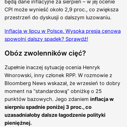
będą dane inflacyjne za sierpień – w jej ocenie
CPI może wynieść około 2,9 proc., co zwiększa
przestrzeń do dyskusji o dalszym luzowaniu.
Inflacja w lipcu w Polsce. Wysoka presja cenowa
spowolni dalszy spadek? Sprawdź!
Obóz zwolenników cięć?
Zupełnie inaczej sytuację ocenia Henryk
Wnorowski, inny członek RPP. W rozmowie z
Bloomberg News wskazał, że wrzesień to dobry
moment na “standardową” obniżkę o 25
punktów bazowych. Jego zdaniem
inflacja w
sierpniu spadnie poniżej 3 proc., co
uzasadniałoby dalsze łagodzenie polityki
pieniężnej.