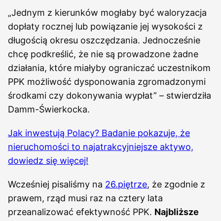
„Jednym z kierunków mogłaby być waloryzacja
dopłaty rocznej lub powiązanie jej wysokości z
długością okresu oszczędzania. Jednocześnie
chcę podkreślić, że nie są prowadzone żadne
działania, które miałyby ograniczać uczestnikom
PPK możliwość dysponowania zgromadzonymi
środkami czy dokonywania wypłat” – stwierdziła
Damm-Świerkocka.
Jak inwestują Polacy? Badanie pokazuje, że
nieruchomoś
c
i to najatrakcyjniejsze aktywo,
dowiedz się więcej!
Wcześniej pisaliśmy na
26.piętrze
, że zgodnie z
prawem, rząd musi raz na cztery lata
przeanalizować efektywność PPK.
Najbliższe