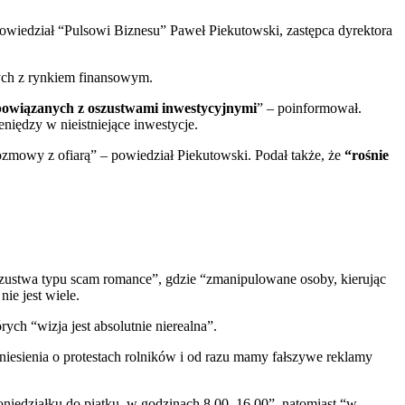
powiedział “Pulsowi Biznesu” Paweł Piekutowski, zastępca dyrektora
ych z rynkiem finansowym.
o powiązanych z oszustwami inwestycyjnymi
” – poinformował.
niędzy w nieistniejące inwestycje.
ozmowy z ofiarą” – powiedział Piekutowski. Podał także, że
“rośnie
zustwa typu scam romance”, gdzie “zmanipulowane osoby, kierując
ie jest wiele.
órych “wizja jest absolutnie nierealna”.
niesienia o protestach rolników i od razu mamy fałszywe reklamy
oniedziałku do piątku, w godzinach 8.00–16.00”, natomiast “w