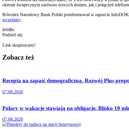
okresie świątecznym zarówno nowych domen, jak i połączeń telefoni
Również Narodowy Bank Polski poinformował w raporcie InfoDOK, ż
wcześniej.
źródło:
Podziel się:
Link skopiowany!
Zobacz też
Recepta na zapaść demograficzną. Rozwój Plus propon
07.08.2026
Polacy w wakacje stawiają na obligacje. Blisko 10 mld
07.08.2026