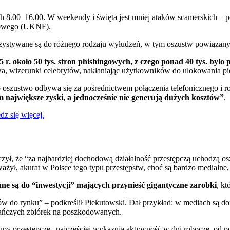
ch 8.00–16.00. W weekendy i święta jest mniej ataków scamerskich – 
sowego (UKNF).
zystywane są do różnego rodzaju wyłudzeń, w tym oszustw powiązan
 r. około 50 tys. stron phishingowych, z czego ponad 40 tys. był
a, wizerunki celebrytów, nakłaniając użytkowników do ulokowania pie
 oszustwo odbywa się za pośrednictwem połączenia telefonicznego i r
 największe zyski, a jednocześnie nie generują dużych kosztów”
.
z się więcej.
ył, że “za najbardziej dochodową działalność przestępczą uchodzą os
żył, akurat w Polsce tego typu przestępstw, choć są bardzo medialne, n
ane są do “inwestycji” mających przynieść gigantyczne zarobki
, kt
ów do rynku” – podkreślił Piekutowski. Dał przykład: w mediach są do
ańczych zbiórek na poszkodowanych.
rupy przestępcze „najczęściej wykazują aktywność w dni robocze, od p