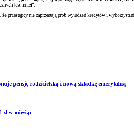
cznych jest mniej”.
e przestępcy nie zaprzestają prób wyłudzeń kredytów i wykorzystan
uje pensję rodzicielską i nową składkę emerytalną
 zł w miesiąc