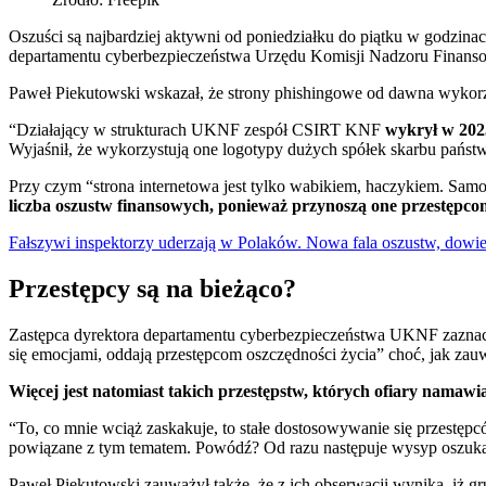
Oszuści są najbardziej aktywni od poniedziałku do piątku w godzina
departamentu cyberbezpieczeństwa Urzędu Komisji Nadzoru Finan
Paweł Piekutowski wskazał, że strony phishingowe od dawna wykor
“Działający w strukturach UKNF zespół CSIRT KNF
wykrył w 2025
Wyjaśnił, że wykorzystują one logotypy dużych spółek skarbu państw
Przy czym “strona internetowa jest tylko wabikiem, haczykiem. Samo
liczba oszustw finansowych, ponieważ przynoszą one przestępcom
Fałszywi inspektorzy uderzają w Polaków. Nowa fala oszustw, dowied
Przestępcy są na bieżąco?
Zastępca dyrektora departamentu cyberbezpieczeństwa UKNF zaznacz
się emocjami, oddają przestępcom oszczędności życia” choć, jak zauwa
Więcej jest natomiast takich przestępstw, których ofiary namawi
“To, co mnie wciąż zaskakuje, to stałe dostosowywanie się przestępc
powiązane z tym tematem. Powódź? Od razu następuje wysyp oszuk
Paweł Piekutowski zauważył także, że z ich obserwacji wynika, iż g