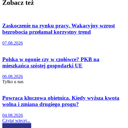
Zobacz też
Zaskoczenie na rynku pracy. Wakacyjny wzrost
bezrobocia przełamał korzystny trend
07.08.2026
Polska w ogonie czy w czołówce? PKB na
mieszkańca szóstej gospodarki UE
06.08.2026
Tylko u nas
Powraca kluczowa obietnica. Kiedy wyższa kwota
wolna i zmiana drugiego progu?
04.08.2026
Czytaj więcej...