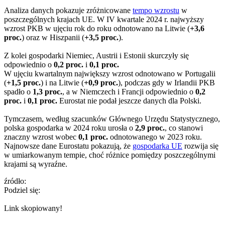
Analiza danych pokazuje zróżnicowane
tempo wzrostu
w
poszczególnych krajach UE. W IV kwartale 2024 r. najwyższy
wzrost PKB w ujęciu rok do roku odnotowano na Litwie (
+3,6
proc.
) oraz w Hiszpanii (
+3,5 proc.
).
Z kolei gospodarki Niemiec, Austrii i Estonii skurczyły się
odpowiednio o
0,2 proc.
i
0,1 proc.
W ujęciu kwartalnym największy wzrost odnotowano w Portugalii
(
+1,5 proc.
) i na Litwie (
+0,9 proc.
), podczas gdy w Irlandii PKB
spadło o
1,3 proc.
, a w Niemczech i Francji odpowiednio o
0,2
proc.
i
0,1 proc.
Eurostat nie podał jeszcze danych dla Polski.
Tymczasem, według szacunków Głównego Urzędu Statystycznego,
polska gospodarka w 2024 roku urosła o
2,9 proc.
, co stanowi
znaczny wzrost wobec
0,1 proc.
odnotowanego w 2023 roku.
Najnowsze dane Eurostatu pokazują, że
gospodarka UE
rozwija się
w umiarkowanym tempie, choć różnice pomiędzy poszczególnymi
krajami są wyraźne.
źródło:
Podziel się:
Link skopiowany!