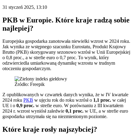
31 styczeń 2025, 13:10
PKB w Europie. Które kraje radzą sobie
najlepiej?
Europejska gospodarka zanotowała niewielki wzrost w 2024 roku.
Jak wynika ze wstępnego szacunku Eurostatu, Produkt Krajowy
Brutto (PKB) skorygowany sezonowo wzrósł w Unii Europejskiej
o 0,8 proc., a w strefie euro o 0,7 proc. To wynik, który
odzwierciedla umiarkowaną dynamikę wzrostu w trudnym
otoczeniu gospodarczym.
Źródło: Freepik
Z opublikowanych w czwartek danych wynika, że w IV kwartale
2024 roku
PKB
w ujęciu rok do roku wzrósł o
1,1 proc.
w całej
UE i o
0,9 proc.
w strefie euro. W porównaniu z III kwartałem
2024 r. wzrost wyniósł zaledwie
0,1 proc.
w UE, a w strefie euro
gospodarka utrzymała się na niezmienionym poziomie.
Które kraje rosły najszybciej?