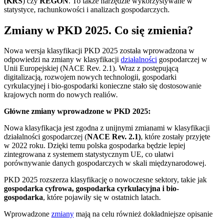
(KRS
) czy
REGON
. To także narzędzie wykorzystywane w
statystyce, rachunkowości i analizach gospodarczych.
Zmiany w PKD 2025. Co się zmienia?
Nowa wersja klasyfikacji PKD 2025 została wprowadzona w
odpowiedzi na zmiany w klasyfikacji
działalności
gospodarczej w
Unii Europejskiej (NACE Rev. 2.1). Wraz z postępującą
digitalizacją, rozwojem nowych technologii, gospodarki
cyrkulacyjnej i bio-gospodarki konieczne stało się dostosowanie
krajowych norm do nowych realiów.
Główne zmiany wprowadzone w PKD 2025:
Nowa klasyfikacja jest zgodna z unijnymi zmianami w klasyfikacji
działalności gospodarczej (
NACE Rev. 2.1)
, które zostały przyjęte
w 2022 roku. Dzięki temu polska gospodarka będzie lepiej
zintegrowana z systemem statystycznym UE, co ułatwi
porównywanie danych gospodarczych w skali międzynarodowej.
PKD 2025 rozszerza klasyfikację o nowoczesne sektory, takie jak
gospodarka cyfrowa, gospodarka cyrkulacyjna i bio-
gospodarka
, które pojawiły się w ostatnich latach.
Wprowadzone
zmiany
mają na celu również dokładniejsze opisanie