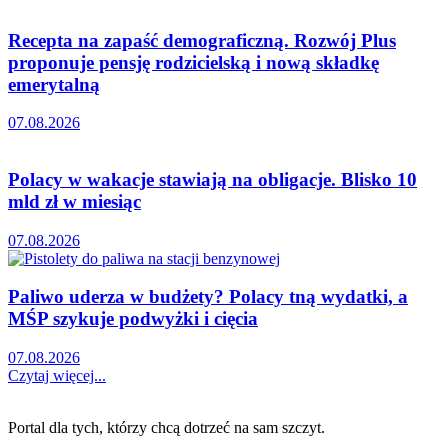
Recepta na zapaść demograficzną. Rozwój Plus
proponuje pensję rodzicielską i nową składkę
emerytalną
07.08.2026
Polacy w wakacje stawiają na obligacje. Blisko 10
mld zł w miesiąc
07.08.2026
Paliwo uderza w budżety? Polacy tną wydatki, a
MŚP szykuje podwyżki i cięcia
07.08.2026
Czytaj więcej...
Portal dla tych, którzy chcą dotrzeć na sam szczyt.