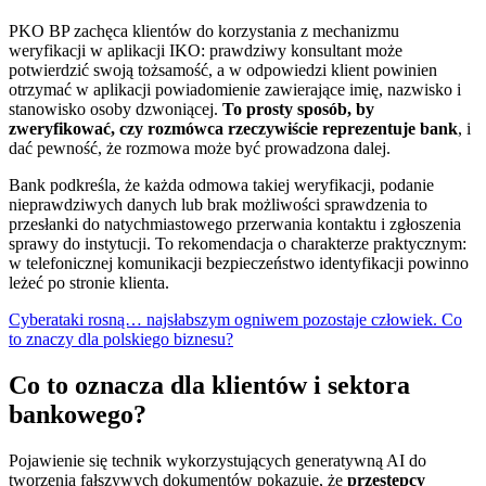
PKO BP zachęca klientów do korzystania z mechanizmu
weryfikacji w aplikacji IKO: prawdziwy konsultant może
potwierdzić swoją tożsamość, a w odpowiedzi klient powinien
otrzymać w aplikacji powiadomienie zawierające imię, nazwisko i
stanowisko osoby dzwoniącej.
To prosty sposób, by
zweryfikować, czy rozmówca rzeczywiście reprezentuje bank
, i
dać pewność, że rozmowa może być prowadzona dalej.
Bank podkreśla, że każda odmowa takiej weryfikacji, podanie
nieprawdziwych danych lub brak możliwości sprawdzenia to
przesłanki do natychmiastowego przerwania kontaktu i zgłoszenia
sprawy do instytucji. To rekomendacja o charakterze praktycznym:
w telefonicznej komunikacji bezpieczeństwo identyfikacji powinno
leżeć po stronie klienta.
Cyberataki rosną… najsłabszym ogniwem pozostaje człowiek. Co
to znaczy dla polskiego biznesu?
Co to oznacza dla klientów i sektora
bankowego?
Pojawienie się technik wykorzystujących generatywną AI do
tworzenia fałszywych dokumentów pokazuje, że
przestępcy