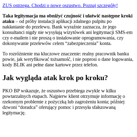
ZUS ostrzega. Chodzi o nowe oszustwo. Poznaj szczegóły!
Taka legitymacja ma obniżyć czujność i ułatwić następne kroki
ataku
– od próby instalacji aplikacji zdalnego pulpitu po
nakłanianie do przelewu. Bank wyraźnie zaznacza, że jego
konsultanci nigdy nie wysyłają wizytówek ani legitymacji SMS-em
czy e-mailem i nie proszą o instalowanie oprogramowania, czy
dokonywanie przelewów celem “zabezpieczenia” konta.
To rozróżnienie ma kluczowe znaczenie: realny pracownik banku
powie, jak weryfikować tożsamość, i nie poprosi o dane logowania,
kody BLIK ani pełne dane kartowe przez telefon.
Jak wygląda atak krok po kroku?
PKO BP wskazuje, że oszustwo przebiega zwykle w kilku
powtarzalnych etapach. Najpierw klient otrzymuje informację o
rzekomym problemie z pożyczką lub zagrożeniu konta; później
dzwoni “doradca” oferujący pomoc i przesyła sfałszowaną
legitymację.