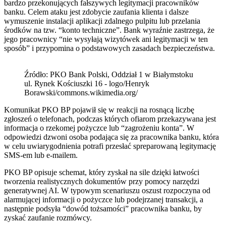
bardzo przekonujących fałszywych legitymacji pracowników
banku. Celem ataku jest zdobycie zaufania klienta i dalsze
wymuszenie instalacji aplikacji zdalnego pulpitu lub przelania
środków na tzw. “konto techniczne”. Bank wyraźnie zastrzega, że
jego pracownicy “nie wysyłają wizytówek ani legitymacji w ten
sposób” i przypomina o podstawowych zasadach bezpieczeństwa.
Źródło: PKO Bank Polski, Oddział 1 w Białymstoku
ul. Rynek Kościuszki 16 - logo/Henryk
Borawski/commons.wikimedia.org/
Komunikat PKO BP pojawił się w reakcji na rosnącą liczbę
zgłoszeń o telefonach, podczas których ofiarom przekazywana jest
informacja o rzekomej pożyczce lub “zagrożeniu konta”. W
odpowiedzi dzwoni osoba podająca się za pracownika banku, która
w celu uwiarygodnienia potrafi przesłać spreparowaną legitymację
SMS-em lub e-mailem.
PKO BP opisuje schemat, który zyskał na sile dzięki łatwości
tworzenia realistycznych dokumentów przy pomocy narzędzi
generatywnej AI. W typowym scenariuszu oszust rozpoczyna od
alarmującej informacji o pożyczce lub podejrzanej transakcji, a
następnie podsyła “dowód tożsamości” pracownika banku, by
zyskać zaufanie rozmówcy.