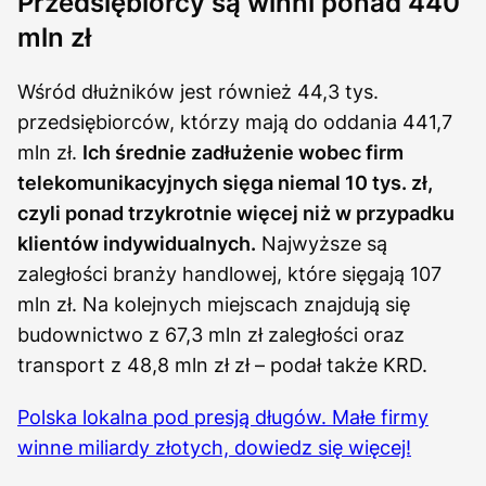
Przedsiębiorcy są winni ponad 440
mln zł
Wśród dłużników jest również 44,3 tys.
przedsiębiorców, którzy mają do oddania 441,7
mln zł.
Ich średnie zadłużenie wobec firm
telekomunikacyjnych sięga niemal 10 tys. zł,
czyli ponad trzykrotnie więcej niż w przypadku
klientów indywidualnych.
Najwyższe są
zaległości branży handlowej, które sięgają 107
mln zł. Na kolejnych miejscach znajdują się
budownictwo z 67,3 mln zł zaległości oraz
transport z 48,8 mln zł zł – podał także KRD.
Polska lokalna pod presją długów. Małe firmy
winne miliardy złotych, dowiedz się więcej!