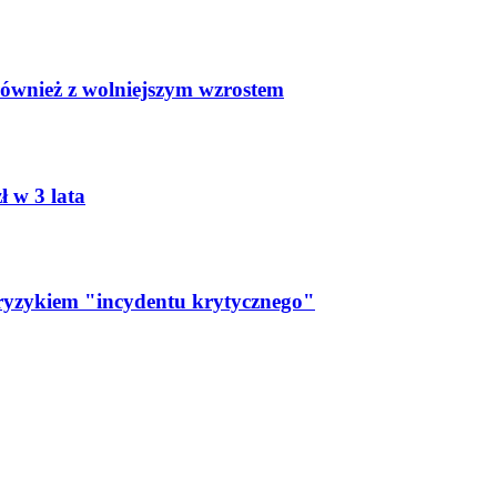
wnież z wolniejszym wzrostem
 w 3 lata
 ryzykiem "incydentu krytycznego"