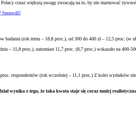
 Polacy coraz większą uwagę zwracają na to, by nie marnować żywnoś
w? Sprawdź!
w badania (rok temu – 18,8 proc.), od 300 do 400 zł – 12,5 proc. (w u
o – 11,8 proc.), natomiast 11,7 proc. (8,7 proc.) wskazało na 400-50
proc. respondentów (rok wcześniej – 11,1 proc.) Z kolei wydatków ni
ał wynika z tego, że taka kwota staje się coraz mniej realistyczna