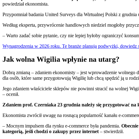
powiedział ekonomista.
Przypomniał badania United Surveys dla Wirtualnej Polski z grudnia 
Według eksperta, przywrócenie handlowych niedziel mogłoby przyczyn
– Warto zadać sobie pytanie, czy nie lepiej byłoby ograniczyć konsum
Wynagrodzenia w 2026 roku. Te branże planują podwyżki, dowiedz s
Jak wolna Wigilia wpłynie na utarg?
Dobrą zmianą – zdaniem ekonomisty – jest wprowadzenie wolnego dnia
dla osób, które same przygotowują Wigilię lub chcą spędzić ją u rodzi
Jego zdaniem właściciele sklepów nie powinni stracić na wolnej Wigi
– ocenił.
Zdaniem prof. Czerniaka 23 grudnia należy się przygotować na 
Ekonomista zwrócił uwagę na rosnącą popularność kanału e-commerce,
– Mocnym impulsem dla rynku e-commerce była pandemia.
Obecnie 
kategorią, jeśli chodzi o zakupy przez internet
– stwierdził.