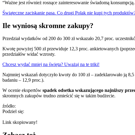
“Ważne jest również rosnące zainteresowanie świadomą konsumpcją.
Świąteczne zaciskanie pasa. Co drugi Polak nie kupi tych produktó
Ile wyniosą skromne zakupy?
Przedział wydatków od 200 do 300 zł wskazało 20,7 proc. uczestnikó
Kwotę powyżej 500 zł przewiduje 12,3 proc. ankietowanych (poprzedni
przedziałów widać wzrosty.
Chcesz wydać mniej na święta? Uważaj na te triki!
Najmniej wskazań dotyczyło kwoty do 100 zł – zadeklarowało ją 8,5 
badaniu – 12,9 proc.).
W ocenie ekspertów
spadek odsetka wskazującego najniższy przedzi
skromnych zakupów trudno zmieścić się w takim budżecie.
źródło:
Podziel się:
Link skopiowany!
Zobacz też