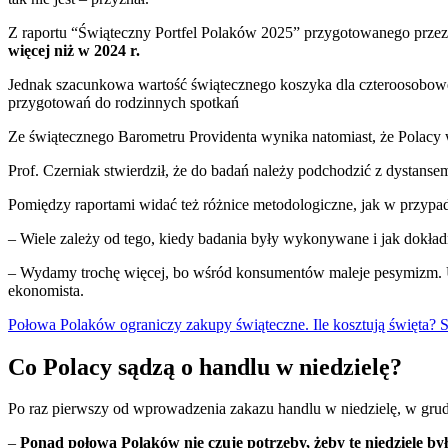
Z raportu “Świąteczny Portfel Polaków 2025” przygotowanego prz
więcej niż w 2024 r.
Jednak szacunkowa wartość świątecznego koszyka dla czteroosobowej ro
przygotowań do rodzinnych spotkań
Ze świątecznego Barometru Providenta wynika natomiast, że Polacy w 
Prof. Czerniak stwierdził, że do badań należy podchodzić z dystans
Pomiędzy raportami widać też różnice metodologiczne, jak w przypad
– Wiele zależy od tego, kiedy badania były wykonywane i jak dokład
– Wydamy trochę więcej, bo wśród konsumentów maleje pesymizm. Utr
ekonomista.
Połowa Polaków ograniczy zakupy świąteczne. Ile kosztują święta? 
Co Polacy sądzą o handlu w niedzielę?
Po raz pierwszy od wprowadzenia zakazu handlu w niedzielę, w grud
–
Ponad połowa Polaków nie czuje potrzeby, żeby te niedziele był