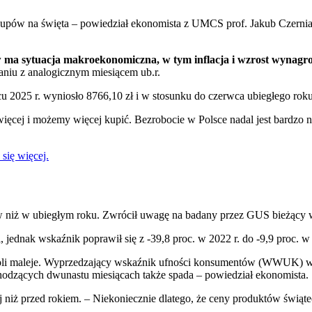
akupów na święta – powiedział ekonomista z UMCS prof. Jakub Czern
 ma sytuacja makroekonomiczna, w tym inflacja i wzrost wynagr
aniu z analogicznym miesiącem ub.r.
 2025 r. wyniosło 8766,10 zł i w stosunku do czerwca ubiegłego roku
y więcej i możemy więcej kupić. Bezrobocie w Polsce nadal jest bardz
się więcej.
ów niż w ubiegłym roku. Zwrócił uwagę na badany przez GUS bieżący
dnak wskaźnik poprawił się z -39,8 proc. w 2022 r. do -9,9 proc. w l
owoli maleje. Wyprzedzający wskaźnik ufności konsumentów (WWUK) w 
hodzących dwunastu miesiącach także spada – powiedział ekonomista.
 niż przed rokiem. – Niekoniecznie dlatego, że ceny produktów świą