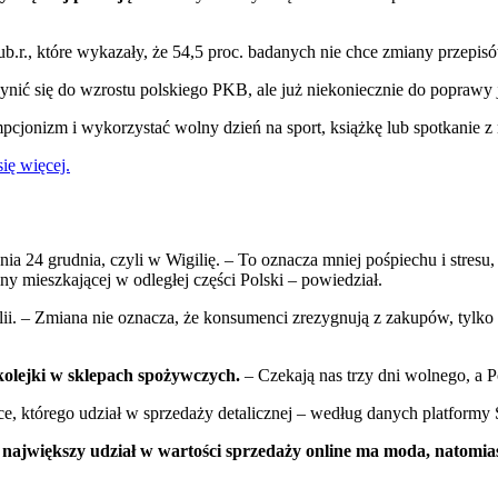
ub.r., które wykazały, że 54,5 proc. badanych nie chce zmiany przepi
ić się do wzrostu polskiego PKB, ale już niekoniecznie do poprawy j
pcjonizm i wykorzystać wolny dzień na sport, książkę lub spotkanie z n
ię więcej.
 24 grudnia, czyli w Wigilię. – To oznacza mniej pośpiechu i stresu
ny mieszkającej w odległej części Polski – powiedział.
lii. – Zmiana nie oznacza, że konsumenci zrezygnują z zakupów, tylko 
kolejki w sklepach spożywczych.
– Czekają nas trzy dni wolnego, a P
 którego udział w sprzedaży detalicznej – według danych platformy St
największy udział w wartości sprzedaży online ma moda, natomiast 