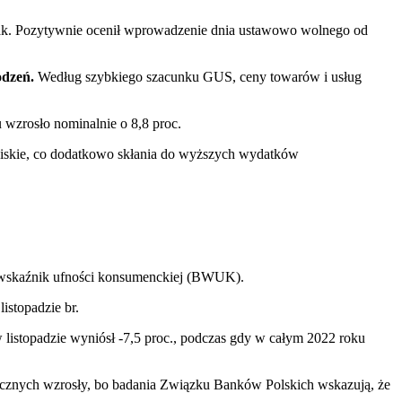
iak. Pozytywnie ocenił wprowadzenie dnia ustawowo wolnego od
odzeń.
Według szybkiego szacunku GUS, ceny towarów i usług
 wzrosło nominalnie o 8,8 proc.
o niskie, co dodatkowo skłania do wyższych wydatków
 wskaźnik ufności konsumenckiej (BWUK).
istopadzie br.
listopadzie wyniósł -7,5 proc., podczas gdy w całym 2022 roku
tecznych wzrosły, bo badania Związku Banków Polskich wskazują, że