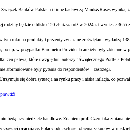
ez Związek Banków Polskich i firmę badawczą Minds&Roses wynika, 
dziny będzie o blisko 150 zł niższa niż w 2024 r. i wyniesie 3655 zł.
tym roku na produkty i prezenty związane ze świętami wydadzą 1387 zł
em, bo np. w przypadku Barometru Providenta ankiety były zbierane w p
ku cen paliwa, które uwzględnili autorzy “Świątecznego Portfela Pol
nie sformułowane były pytania do respondentów – zastrzegł.
zymuje się dobra sytuacja na rynku pracy i niska inflacja, co pozwa
Sprawdź!
niu będą trzy niedziele handlowe. Zdaniem prof. Czerniaka zmiana ni
y częściej pracujące.
Polacy oduczyli się robienia zakupów w niedziel