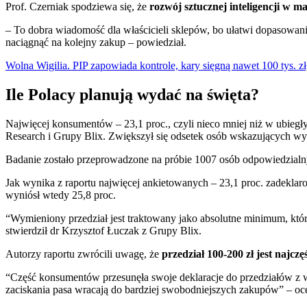
Prof. Czerniak spodziewa się, że
rozwój sztucznej inteligencji w m
– To dobra wiadomość dla właścicieli sklepów, bo ułatwi dopasowan
naciągnąć na kolejny zakup – powiedział.
Wolna Wigilia. PIP zapowiada kontrole, kary sięgną nawet 100 tys. zł
Ile Polacy planują wydać na święta?
Najwięcej konsumentów – 23,1 proc., czyli nieco mniej niż w ubieg
Research i Grupy Blix. Zwiększył się odsetek osób wskazujących wy
Badanie zostało przeprowadzone na próbie 1007 osób odpowiedzia
Jak wynika z raportu najwięcej ankietowanych – 23,1 proc. zadeklar
wyniósł wtedy 25,8 proc.
“Wymieniony przedział jest traktowany jako absolutne minimum, któ
stwierdził dr Krzysztof Łuczak z Grupy Blix.
Autorzy raportu zwrócili uwagę, że
przedział 100-200 zł jest najcz
“Część konsumentów przesunęła swoje deklaracje do przedziałów z w
zaciskania pasa wracają do bardziej swobodniejszych zakupów” – oc