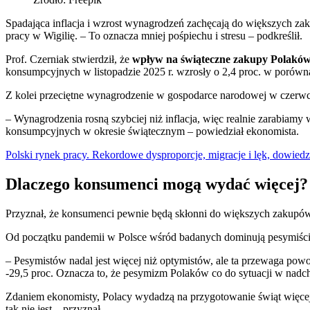
Spadająca inflacja i wzrost wynagrodzeń zachęcają do większych z
pracy w Wigilię. – To oznacza mniej pośpiechu i stresu – podkreślił.
Prof. Czerniak stwierdził, że
wpływ na świąteczne zakupy Polaków
konsumpcyjnych w listopadzie 2025 r. wzrosły o 2,4 proc. w porówn
Z kolei przeciętne wynagrodzenie w gospodarce narodowej w czerwcu
– Wynagrodzenia rosną szybciej niż inflacja, więc realnie zarabiam
konsumpcyjnych w okresie świątecznym – powiedział ekonomista.
Polski rynek pracy. Rekordowe dysproporcje, migracje i lęk, dowiedz 
Dlaczego konsumenci mogą wydać więcej?
Przyznał, że konsumenci pewnie będą skłonni do większych zakup
Od początku pandemii w Polsce wśród badanych dominują pesymiści, je
– Pesymistów nadal jest więcej niż optymistów, ale ta przewaga p
-29,5 proc. Oznacza to, że pesymizm Polaków co do sytuacji w nadc
Zdaniem ekonomisty, Polacy wydadzą na przygotowanie świąt więcej
tak nie jest – przyznał.