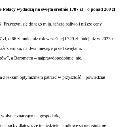
że
Polacy wydadzą na święta średnio 1787 zł – o ponad 200 zł
 Przyczyni się do tego m.in. tańsze paliwo i niższe ceny
, o 66 zł mniej niż rok wcześniej i 329 zł mniej niż w 2023 r.
aździerniku, na dwa miesiące przed świętami.
aków”, a Barometru – najprawdopodobniej nie.
la z lekkim optymizmem patrzeć w przyszłość – powiedział
e wpłynie znacząco na gospodarkę.
ę, choćby dlatego, że te niedziele handlowe są nieregularne –