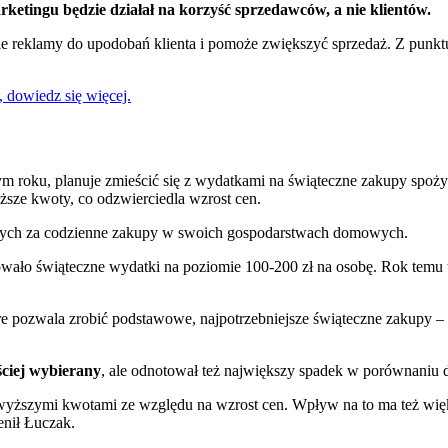
arketingu będzie działał na korzyść sprzedawców, a nie klientów.
ie reklamy do upodobań klienta i pomoże zwiększyć sprzedaż. Z punk
, dowiedz się więcej.
łym roku, planuje zmieścić się z wydatkami na świąteczne zakupy spo
ższe kwoty, co odzwierciedla wzrost cen.
lnych za codzienne zakupy w swoich gospodarstwach domowych.
owało świąteczne wydatki na poziomie 100-200 zł na osobę. Rok temu 
re pozwala zrobić podstawowe, najpotrzebniejsze świąteczne zakupy – 
ęściej wybierany
, ale odnotował też największy spadek w porównaniu 
yższymi kwotami ze względu na wzrost cen. Wpływ na to ma też większ
enił Łuczak.