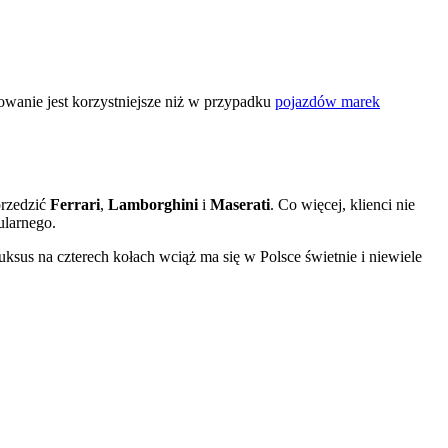
owanie jest korzystniejsze niż w przypadku
pojazdów marek
przedzić
Ferrari
,
Lamborghini
i
Maserati
. Co więcej, klienci nie
ularnego.
luksus na czterech kołach wciąż ma się w Polsce świetnie i niewiele