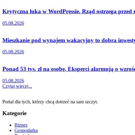
Krytyczna luka w WordPressie. Rząd ostrzega przed
05.08.2026
Mieszkanie pod wynajem wakacyjny to dobra inwestyc
05.08.2026
Ponad 53 tys. zł na osobę. Eksperci alarmują o wzro
05.08.2026
Czytaj więcej...
Portal dla tych, którzy chcą dotrzeć na sam szczyt.
Kategorie
Biznes
Gospodarka