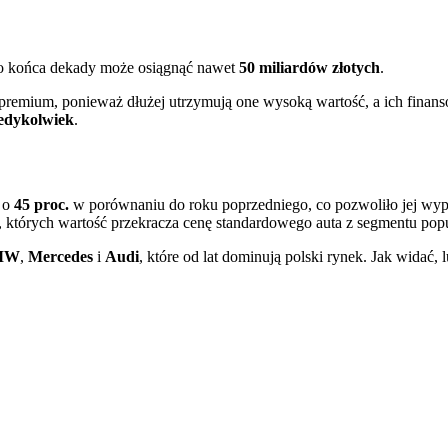
do końca dekady może osiągnąć nawet
50 miliardów złotych
.
a premium, ponieważ dłużej utrzymują one wysoką wartość, a ich finans
kiedykolwiek
.
ż o
45
proc.
w porównaniu do roku poprzedniego, co pozwoliło jej wy
, których wartość przekracza cenę standardowego auta z segmentu pop
MW
,
Mercedes
i
Audi
, które od lat dominują polski rynek. Jak widać, 