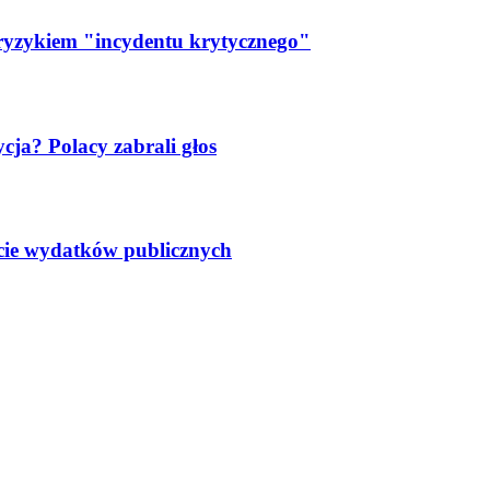
 ryzykiem "incydentu krytycznego"
ja? Polacy zabrali głos
ście wydatków publicznych