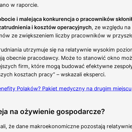
ano w raporcie.
bocie i malejąca konkurencja o pracowników skłonił
zatrudnienia i kosztów operacyjnych
, ze względu na
mów ze zwiększeniem liczby pracowników w przyszło
udniania utrzymuje się na relatywnie wysokim pozio
ują obecnie pracodawcy. Może to stanowić okno możl
iejszych firm, które mogą budować efektywne zespoł
szych kosztach pracy” – wskazali eksperci.
efity Polaków? Pakiet medyczny na drugim miejscu,
eja na ożywienie gospodarcze?
li, że dane makroekonomiczne pozostają relatywnie 