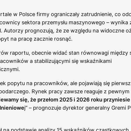
tale w Polsce firmy ograniczały zatrudnienie, co odc
cownicy sektora przemysłu maszynowego – wynika z
l. Autorzy prognozują, że ze względu na widoczne o
pyt na pracę zacznie rosnąć.
rów raportu, obecnie widać stan równowagi między
acowników a stabilizującymi się wskaźnikami
cznymi.
k popytu na pracowników, ale pojawiają się pierwsz
podarczego. Rynek pracy zawsze reaguje z pewnym
ewamy się, że przełom 2025 i 2026 roku przyniesi
udnieniowe
j” – prognozuje dyrektor generalny Gremi 
ł na podstawie analizy 15 wskaźników cząstkowych,