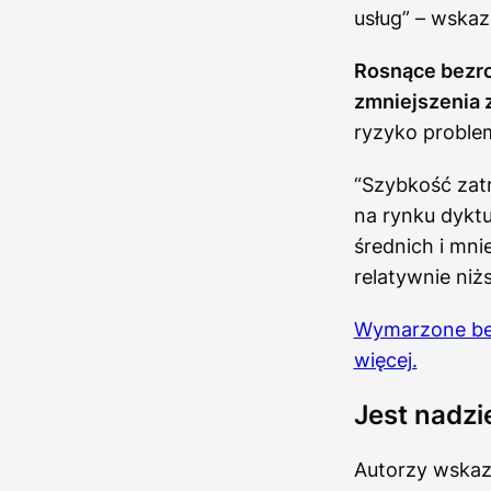
usług” – wskaz
Rosnące bezro
zmniejszenia 
ryzyko proble
“Szybkość zatr
na rynku dykt
średnich i mn
relatywnie niż
Wymarzone ben
więcej.
Jest nadzi
Autorzy wskaza