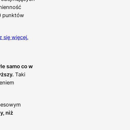
zmienność
50 punktów
 się więcej.
yle samo co w
yższy.
Taki
ieniem
znesowym
y, niż