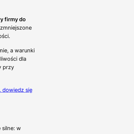
y firmy do
 zmniejszone
ści.
mie, a warunki
iwości dla
y przy
 dowiedz się
silne: w