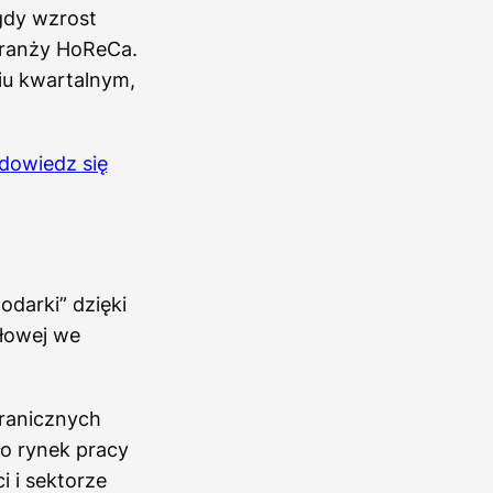
gdy wzrost
branży HoReCa.
iu kwartalnym,
 dowiedz się
odarki” dzięki
łowej we
ranicznych
ło rynek pracy
 i sektorze