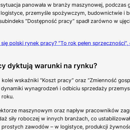
a sytuacja panowała w branży maszynowej, podczas 
w logistyce, przemyśle spożywczym, budownictwie i 
subindeks “Dostępność pracy” spadł zarówno w ujęc
się polski rynek pracy? “To rok pełen sprzeczności”,
y dyktują warunki na rynku?
z kolei wskaźniki “Koszt pracy” oraz “Zmienność gosp
ynamiki wynagrodzeń i odbiciu sprzedaży przemys
 roku.
ektorze maszynowym oraz napływ pracowników zag
aż siły roboczej w innych branżach, co ustabilizowa
prostych zawodów – w logistyce, produkcji żywności