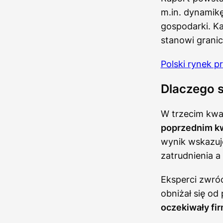
m.in. dynamikę
gospodarki. Ka
stanowi grani
Polski rynek p
Dlaczego 
W trzecim kwa
poprzednim kw
wynik wskazuj
zatrudnienia 
Eksperci zwró
obniżał się od
oczekiwały fir