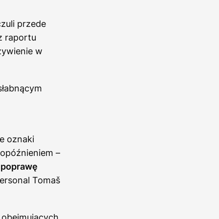
zuli przede
 raportu
żywienie w
 słabnącym
e oznaki
 opóźnieniem –
e poprawę
Personal Tomaš
 obejmujących