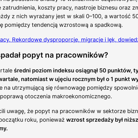
 zatrudnienia, koszty pracy, nastroje biznesu oraz 
żdy z nich wyrażany jest w skali 0–100, a wartość 
cę pomiędzy tendencją wzrostową a spadkową.
racy. Rekordowe dysproporcje, migracje i lęk, dowiedz
spadał popyt na pracowników?
rtale
średni poziom indeksu osiągnął 50 punktów, t
artale, natomiast w ujęciu rocznym był o 1 punkt w
e na utrzymującą się równowagę pomiędzy spowoln
a poprawą otoczenia makroekonomicznego.
cili uwagę, że popyt na pracowników w sektorze bi
 początku roku, ponieważ
wzrost sprzedaży był niższ
my.