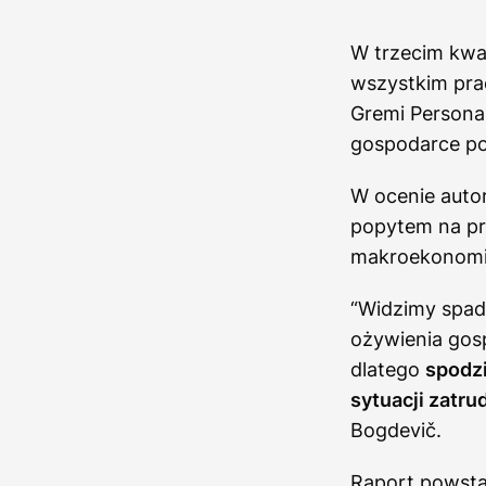
W trzecim kwar
wszystkim pra
Gremi Persona
gospodarce po
W ocenie auto
popytem na pr
makroekonomi
“Widzimy spade
ożywienia gos
dlatego
spodzi
sytuacji zatr
Bogdevič.
Raport powsta