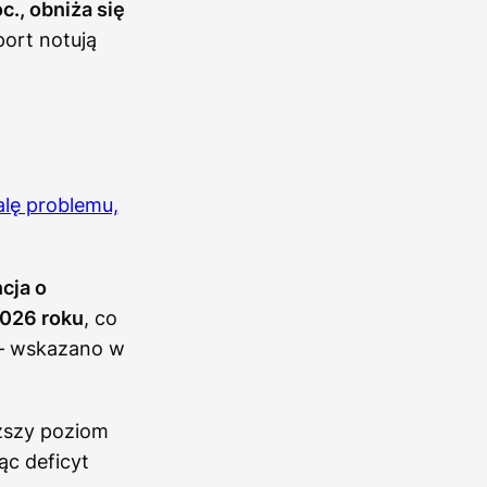
c., obniża się
port notują
alę problemu,
cja o
2026 roku
, co
 – wskazano w
yższy poziom
ąc deficyt