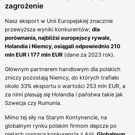
zagrożenie
Nasz eksport w Unii Europejskiej znacznie
przewyższa wyniki konkurentów;
dla
porównania, najbliżsi europejscy rywale,
Holandia i Niemcy, osiągali odpowiednio 210
mln EUR i 177 mln EUR
(dane za 2023 rok).
Głównym partnerem handlowym dla polskich
zniczy pozostają Niemcy, do których trafiało
około 33% eksportu o wartości 253 mln EUR, a
za nimi plasują się Holandia i państwa takie jak
Szwecja czy Rumunia.
Mimo tej siły na Starym Kontynencie, na
globalnym rynku polskim firmom depcze po
piętach rosnąca konkurencja z Azji.
Globalnym