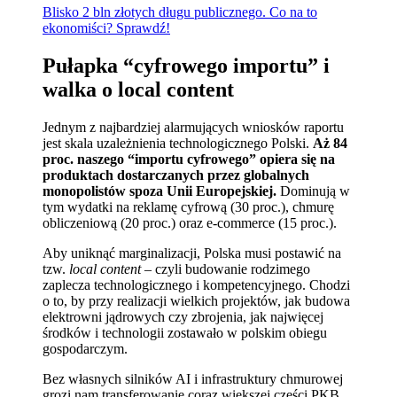
Blisko 2 bln złotych długu publicznego. Co na to
ekonomiści? Sprawdź!
Pułapka “cyfrowego importu” i
walka o local content
Jednym z najbardziej alarmujących wniosków raportu
jest skala uzależnienia technologicznego Polski.
Aż 84
proc. naszego “importu cyfrowego” opiera się na
produktach dostarczanych przez globalnych
monopolistów spoza Unii Europejskiej.
Dominują w
tym wydatki na reklamę cyfrową (30 proc.), chmurę
obliczeniową (20 proc.) oraz e-commerce (15 proc.).
Aby uniknąć marginalizacji, Polska musi postawić na
tzw.
local content
– czyli budowanie rodzimego
zaplecza technologicznego i kompetencyjnego. Chodzi
o to, by przy realizacji wielkich projektów, jak budowa
elektrowni jądrowych czy zbrojenia, jak najwięcej
środków i technologii zostawało w polskim obiegu
gospodarczym.
Bez własnych silników AI i infrastruktury chmurowej
grozi nam transferowanie coraz większej części PKB