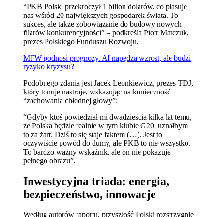
“PKB Polski przekroczył 1 bilion dolarów, co plasuje
nas wśród 20 największych gospodarek świata. To
sukces, ale także zobowiązanie do budowy nowych
filarów konkurencyjności” – podkreśla Piotr Matczuk,
prezes Polskiego Funduszu Rozwoju.
MFW podnosi prognozy. AI napędza wzrost, ale budzi
ryzyko kryzysu?
Podobnego zdania jest Jacek Leonkiewicz, prezes TDJ,
który tonuje nastroje, wskazując na konieczność
“zachowania chłodnej głowy”:
“Gdyby ktoś powiedział mi dwadzieścia kilka lat temu,
że Polska będzie realnie w tym klubie G20, uznałbym
to za żart. Dziś to się staje faktem (…). Jest to
oczywiście powód do dumy, ale PKB to nie wszystko.
To bardzo ważny wskaźnik, ale on nie pokazuje
pełnego obrazu”.
Inwestycyjna triada: energia,
bezpieczeństwo, innowacje
Według autorów raportu, przyszłość Polski rozstrzygnie