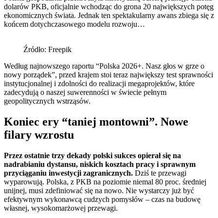
dolarów PKB, oficjalnie wchodząc do grona 20 największych potęg
ekonomicznych świata. Jednak ten spektakularny awans zbiega się z
końcem dotychczasowego modelu rozwoju…
Źródło: Freepik
Według najnowszego raportu “Polska 2026+. Nasz głos w grze o
nowy porządek”, przed krajem stoi teraz największy test sprawności
instytucjonalnej i zdolności do realizacji megaprojektów, które
zadecydują o naszej suwerenności w świecie pełnym
geopolitycznych wstrząsów.
Koniec ery “taniej montowni”. Nowe
filary wzrostu
Przez ostatnie trzy dekady polski sukces opierał się na
nadrabianiu dystansu, niskich kosztach pracy i sprawnym
przyciąganiu inwestycji zagranicznych.
Dziś te przewagi
wyparowują. Polska, z PKB na poziomie niemal 80 proc. średniej
unijnej, musi zdefiniować się na nowo. Nie wystarczy już być
efektywnym wykonawcą cudzych pomysłów – czas na budowę
własnej, wysokomarżowej przewagi.