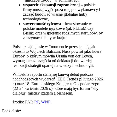
“milczącej zgody” w administracji,
wsparcie ekspansji zagranicznej
– polskie
firmy muszą wyjść poza rolę podwykonawcy i
zacząć budować własne globalne huby
technologiczne,
suwerenność cyfrow
a – inwestowanie w
polskie modele językowe (jak PLLuM czy
Bielik) oraz wspieranie rodzimych startupów, by
zatrzymać talenty w kraju.
Polska znajduje się w “momencie przesilenia”, jak
określił to Wojciech Balczun. Nasz powrót jako lidera
Europy, o którym mówiła Ursula von der Leyen,
wymaga teraz przejścia od deklaracji do twardej
realizacji strategii opartej na wiedzy i technologii.
Wnioski z raportu staną się kanwą debat podczas
nadchodzących wydarzeń: EEC Trends (9 lutego 2026
r.) oraz 18. Europejskiego Kongresu Gospodarczego
(22-24 kwietnia 2026 r.), które mają być forum “siły
dialogu” między rządem a biznesem.
źródło: PAP,
RP
,
WNP
Podziel się: