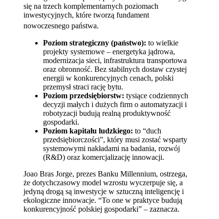
się na trzech komplementarnych poziomach
inwestycyjnych, które tworzą fundament
nowoczesnego państwa
.
Poziom strategiczny (państwo):
to wielkie
projekty systemowe – energetyka jądrowa,
modernizacja sieci, infrastruktura transportowa
oraz obronność. Bez stabilnych dostaw czystej
energii w konkurencyjnych cenach, polski
przemysł straci rację bytu.
Poziom przedsiębiorstw:
tysiące codziennych
decyzji małych i dużych firm o automatyzacji i
robotyzacji budują realną produktywność
gospodarki.
Poziom kapitału ludzkiego:
to “duch
przedsiębiorczości”, który musi zostać wsparty
systemowymi nakładami na badania, rozwój
(R&D) oraz komercjalizację innowacji.
Joao Bras Jorge, prezes Banku Millennium, ostrzega,
że dotychczasowy model wzrostu wyczerpuje się, a
jedyną drogą są inwestycje w sztuczną inteligencję i
ekologiczne innowacje. “To one w praktyce budują
konkurencyjność polskiej gospodarki” – zaznacza.