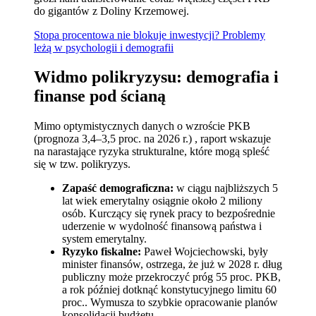
do gigantów z Doliny Krzemowej.
Stopa procentowa nie blokuje inwestycji? Problemy
leżą w psychologii i demografii
Widmo polikryzysu: demografia i
finanse pod ścianą
Mimo optymistycznych danych o wzroście PKB
(prognoza 3,4–3,5 proc. na 2026 r.) , raport wskazuje
na narastające ryzyka strukturalne, które mogą spleść
się w tzw. polikryzys.
Zapaść demograficzna:
w ciągu najbliższych 5
lat wiek emerytalny osiągnie około 2 miliony
osób. Kurczący się rynek pracy to bezpośrednie
uderzenie w wydolność finansową państwa i
system emerytalny.
Ryzyko fiskalne:
Paweł Wojciechowski, były
minister finansów, ostrzega, że już w 2028 r. dług
publiczny może przekroczyć próg 55 proc. PKB,
a rok później dotknąć konstytucyjnego limitu 60
proc.. Wymusza to szybkie opracowanie planów
konsolidacji budżetu.