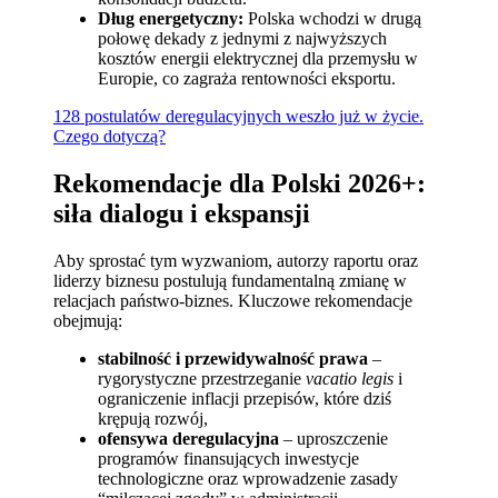
Dług energetyczny:
Polska wchodzi w drugą
połowę dekady z jednymi z najwyższych
kosztów energii elektrycznej dla przemysłu w
Europie, co zagraża rentowności eksportu.
128 postulatów deregulacyjnych weszło już w życie.
Czego dotyczą?
Rekomendacje dla Polski 2026+:
siła dialogu i ekspansji
Aby sprostać tym wyzwaniom, autorzy raportu oraz
liderzy biznesu postulują fundamentalną zmianę w
relacjach państwo-biznes. Kluczowe rekomendacje
obejmują:
stabilność i przewidywalność prawa
–
rygorystyczne przestrzeganie
vacatio legis
i
ograniczenie inflacji przepisów, które dziś
krępują rozwój,
ofensywa deregulacyjna
– uproszczenie
programów finansujących inwestycje
technologiczne oraz wprowadzenie zasady