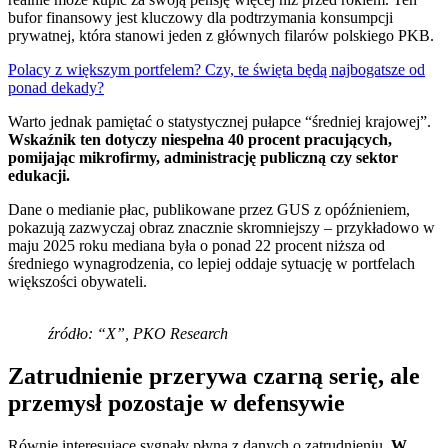
bufor finansowy jest kluczowy dla podtrzymania konsumpcji
prywatnej, która stanowi jeden z głównych filarów polskiego PKB.
Polacy z większym portfelem? Czy, te święta będą najbogatsze od
ponad dekady?
Warto jednak pamiętać o statystycznej pułapce “średniej krajowej”.
Wskaźnik ten dotyczy niespełna 40 procent pracujących,
pomijając mikrofirmy, administrację publiczną czy sektor
edukacji.
Dane o medianie płac, publikowane przez GUS z opóźnieniem,
pokazują zazwyczaj obraz znacznie skromniejszy – przykładowo w
maju 2025 roku mediana była o ponad 22 procent niższa od
średniego wynagrodzenia, co lepiej oddaje sytuację w portfelach
większości obywateli.
źródło: “X”, PKO Research
Zatrudnienie przerywa czarną serię, ale
przemysł pozostaje w defensywie
Równie interesujące sygnały płyną z danych o zatrudnieniu.
W