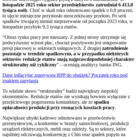
listopadzie 2025 roku sektor przedsiębiorstw zatrudniał 6 413,8
tysiąca osób
. Choć w skali roku odnotowano spadek o 0,8 procent,
to ujęcie miesięczne przyniosło nieoczekiwany przełom. Po serii
spadków trwającej niemal nieprzerwanie od początku 2023 roku, w
listopadzie przybyło 9,3 tysiąca etatów.
“Obraz rynku pracy jest mieszany. Z jednej strony utrzymuje się
podwyższony wzrost płac, chociaż pozytywem jest ustępowanie
presji płacowej w sektorach usługowych. Z drugiej
zatrudnienie
pozostaje w trendzie spadkowym, a w przypadku niektórych
sektorów redukcje etatów mają najprawdopodobniej charakter
strukturalny niż cykliczny
” – oceniają analitycy banku ING.
Dane inflacyjne zmotywują RPP do obniżek? Początek roku pod
znakiem zapytania
To właśnie słowo “strukturalny” budzi największy niepokój
ekonomistów. Redukcje etatów nie wynikają bowiem wyłącznie z
przejściowego pogorszenia koniunktury, ale ze
spadku
opłacalności produkcji przy rosnących kosztach pracy
.
Największe ubytki kadrowe odnotowano w przetwórstwie
przemysłowym, a konkretnie w branży samochodowej, produkcji
urządzeń elektrycznych, mebli oraz odzieży. Są to sektory, które
najsilniej odczuwają konkurencję z Chin oraz spadek popytu na