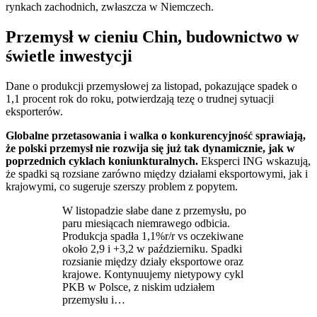
rynkach zachodnich, zwłaszcza w Niemczech.
Przemysł w cieniu Chin, budownictwo w
świetle inwestycji
Dane o produkcji przemysłowej za listopad, pokazujące spadek o
1,1 procent rok do roku, potwierdzają tezę o trudnej sytuacji
eksporterów.
Globalne przetasowania i walka o konkurencyjność sprawiają,
że polski przemysł nie rozwija się już tak dynamicznie, jak w
poprzednich cyklach koniunkturalnych.
Eksperci ING wskazują,
że spadki są rozsiane zarówno między działami eksportowymi, jak i
krajowymi, co sugeruje szerszy problem z popytem.
W listopadzie słabe dane z przemysłu, po
paru miesiącach niemrawego odbicia.
Produkcja spadła 1,1%r/r vs oczekiwane
około 2,9 i +3,2 w październiku. Spadki
rozsianie między działy eksportowe oraz
krajowe. Kontynuujemy nietypowy cykl
PKB w Polsce, z niskim udziałem
przemysłu i…