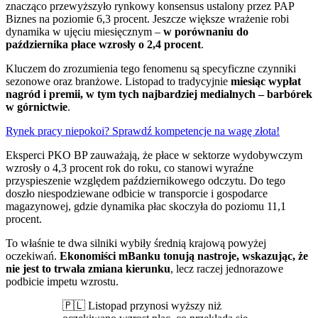
znacząco przewyższyło rynkowy konsensus ustalony przez PAP
Biznes na poziomie 6,3 procent. Jeszcze większe wrażenie robi
dynamika w ujęciu miesięcznym –
w porównaniu do
października płace wzrosły o 2,4 procent
.
Kluczem do zrozumienia tego fenomenu są specyficzne czynniki
sezonowe oraz branżowe. Listopad to tradycyjnie
miesiąc wypłat
nagród i premii, w tym tych najbardziej medialnych – barbórek
w górnictwie
.
Rynek pracy niepokoi? Sprawdź kompetencje na wagę złota!
Eksperci PKO BP zauważają, że płace w sektorze wydobywczym
wzrosły o 4,3 procent rok do roku, co stanowi wyraźne
przyspieszenie względem październikowego odczytu. Do tego
doszło niespodziewane odbicie w transporcie i gospodarce
magazynowej, gdzie dynamika płac skoczyła do poziomu 11,1
procent.
To właśnie te dwa silniki wybiły średnią krajową powyżej
oczekiwań.
Ekonomiści mBanku tonują nastroje, wskazując, że
nie jest to trwała zmiana kierunku
, lecz raczej jednorazowe
podbicie impetu wzrostu.
🇵🇱 Listopad przynosi wyższy niż