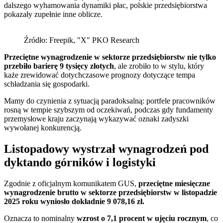
dalszego wyhamowania dynamiki płac, polskie przedsiębiorstwa
pokazały zupełnie inne oblicze.
Źródło: Freepik, "X" PKO Research
Przeciętne wynagrodzenie w sektorze przedsiębiorstw nie tylko
przebiło barierę 9 tysięcy złotych
, ale zrobiło to w stylu, który
każe zrewidować dotychczasowe prognozy dotyczące tempa
schładzania się gospodarki.
Mamy do czynienia z sytuacją paradoksalną: portfele pracowników
rosną w tempie szybszym od oczekiwań, podczas gdy fundamenty
przemysłowe kraju zaczynają wykazywać oznaki zadyszki
wywołanej konkurencją.
Listopadowy wystrzał wynagrodzeń pod
dyktando górników i logistyki
Zgodnie z oficjalnym komunikatem GUS,
przeciętne miesięczne
wynagrodzenie brutto w sektorze przedsiębiorstw w listopadzie
2025 roku wyniosło dokładnie 9 078,16 zł.
Oznacza to nominalny
wzrost o 7,1 procent w ujęciu rocznym
, co