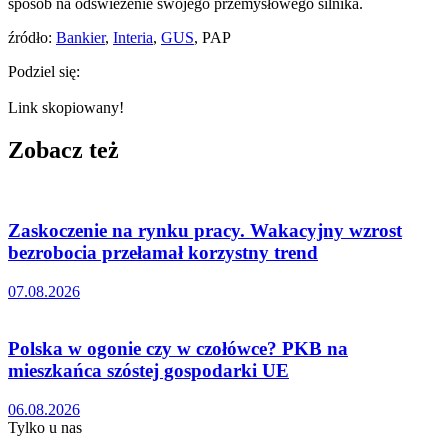
sposób na odświeżenie swojego przemysłowego silnika.
źródło:
Bankier
,
Interia
,
GUS
, PAP
Podziel się:
Link skopiowany!
Zobacz też
Zaskoczenie na rynku pracy. Wakacyjny wzrost
bezrobocia przełamał korzystny trend
07.08.2026
Polska w ogonie czy w czołówce? PKB na
mieszkańca szóstej gospodarki UE
06.08.2026
Tylko u nas