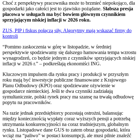
Choć z perspektywy pracownika może to brzmieć niepokojąco, dla
gospodarki jako całości jest to zjawisko pożądane.
Słabsza presja
płacowa w usługach ma być bowiem głównym czynnikiem
sprzyjającym niskiej inflacji w 2026 roku.
ZUS, PIP i fiskus połączą siły. Algorytmy mają wskazać firmy do
kontroli
“Pomimo zaskoczenia w górę w listopadzie, w średniej
perspektywie spodziewamy się dalszego hamowania tempa wzrostu
wynagrodzeń, co będzie jednym z czynników sprzyjających niskiej
inflacji w 2026 r.” – podkreślają ekonomiści ING.
Kluczowym impulsem dla rynku pracy i produkcji w przyszłym
roku mają być inwestycje publiczne finansowane z Krajowego
Planu Odbudowy (KPO) oraz spodziewane ożywienie w
gospodarce niemieckiej. Jeśli te dwa czynniki zadziałają
symultanicznie, polski rynek pracy ma szansę na trwałą odbudowę
popytu na pracowników.
Na razie jednak przedsiębiorcy pozostają ostrożni, balansując
między koniecznością wypłaty coraz wyższych pensji a potrzebą
utrzymania konkurencyjności na coraz trudniejszym, globalnym
rynku. Listopadowe dane GUS to zatem obraz gospodarki, która
wciąż ma “paliwo” w postaci konsumpcji, ale musi pilnie znaleźć