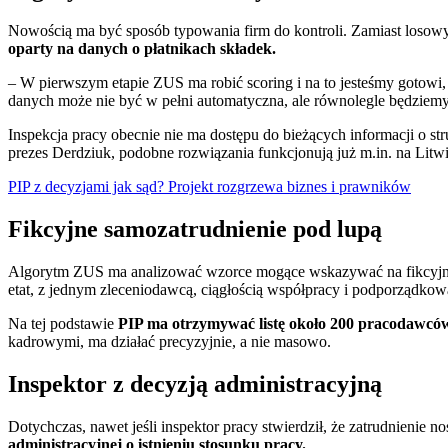
Nowością ma być sposób typowania firm do kontroli. Zamiast losowy
oparty na danych o płatnikach składek.
– W pierwszym etapie ZUS ma robić scoring i na to jesteśmy gotowi,
danych może nie być w pełni automatyczna, ale równolegle będziem
Inspekcja pracy obecnie nie ma dostępu do bieżących informacji o s
prezes Derdziuk, podobne rozwiązania funkcjonują już m.in. na Litwi
PIP z decyzjami jak sąd? Projekt rozgrzewa biznes i prawników
Fikcyjne samozatrudnienie pod lupą
Algorytm ZUS ma analizować wzorce mogące wskazywać na fikcyjne 
etat, z jednym zleceniodawcą, ciągłością współpracy i podporządkow
Na tej podstawie
PIP ma otrzymywać listę około 200 pracodawców
kadrowymi, ma działać precyzyjnie, a nie masowo.
Inspektor z decyzją administracyjną
Dotychczas, nawet jeśli inspektor pracy stwierdził, że zatrudnienie 
administracyjnej o istnieniu stosunku pracy.