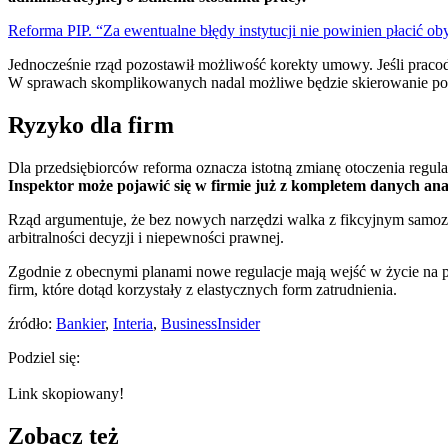
Reforma PIP. “Za ewentualne błędy instytucji nie powinien płacić ob
Jednocześnie rząd pozostawił możliwość korekty umowy. Jeśli pracod
W sprawach skomplikowanych nadal możliwe będzie skierowanie powó
Ryzyko dla firm
Dla przedsiębiorców reforma oznacza istotną zmianę otoczenia reg
Inspektor może pojawić się w firmie już z kompletem danych ana
Rząd argumentuje, że bez nowych narzędzi walka z fikcyjnym samoza
arbitralności decyzji i niepewności prawnej.
Zgodnie z obecnymi planami nowe regulacje mają wejść w życie na po
firm, które dotąd korzystały z elastycznych form zatrudnienia.
źródło:
Bankier
,
Interia
,
BusinessInsider
Podziel się:
Link skopiowany!
Zobacz też