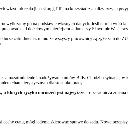
ch wizyt lub reakcji na skargi, PIP ma korzystać z analizy ryzyka p
 bo wyliczamy go na podstawie własnych danych. Jeśli termin wejścia
y pracować nad docelowym interfejsem – tłumaczy Sławomir Wasilews
trukturze zatrudnienia, mimo że wszyscy pracownicy są zgłaszani do Z
e.
samozatrudnienie i nadużywanie umów B2B. Chodzi o sytuacje, w kt
aniem charakterystycznym dla stosunku pracy.
, u których ryzyko naruszeń jest najwyższe
. To zasadnicza zmiana 
nosi cechy etatu, mógł jedynie skierować sprawę do sądu. Nowe przepis