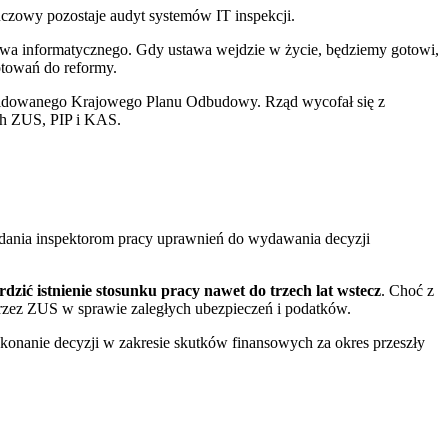
czowy pozostaje audyt systemów IT inspekcji.
wa informatycznego. Gdy ustawa wejdzie w życie, będziemy gotowi,
otowań do reformy.
widowanego Krajowego Planu Odbudowy. Rząd wycofał się z
ch ZUS, PIP i KAS.
adania inspektorom pracy uprawnień do wydawania decyzji
rdzić istnienie stosunku pracy nawet do trzech lat wstecz
. Choć z
przez ZUS w sprawie zaległych ubezpieczeń i podatków.
onanie decyzji w zakresie skutków finansowych za okres przeszły