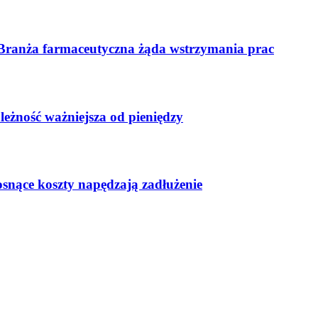
 Branża farmaceutyczna żąda wstrzymania prac
leżność ważniejsza od pieniędzy
osnące koszty napędzają zadłużenie