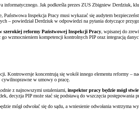
a informatycznego. Jak podkreśla prezes ZUS Zbigniew Derdziuk, klu
e, Państwowa Inspekcja Pracy musi wykazać się audytem bezpieczeńst
nych – powiedział Derdziuk w odpowiedzi na pytania dotyczące przyg
w szerokiej reformy Państwowej Inspekcji Pracy
, wpisanej do zre
go wzmocnieniem kompetencji kontrolnych PIP oraz integracją dany
ji. Kontrowersje koncentrują się wokół innego elementu reformy – n
wy cywilnoprawne w umowy o pracę.
godnie z najnowszymi ustaleniami,
inspektor pracy będzie mógł stwie
dek, decyzja PIP może stać się podstawą do wszczęcia postępowania 
dzie mógł odwołać się do sądu, a wniesienie odwołania wstrzyma wyk