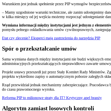
Warunkiem jest jednak spełnienie przez PIP wymogów bezpieczeństw
– Mamy uzgodnione warunki techniczne, ale zanim udostępnimy dan
w kilka miesięcy od jej wejścia możemy rozpocząć udostępnianie da
Wymiana informacji między instytucjami jest jednym z elementó
pomysłu pełnego oskładkowania umów cywilnoprawnych, zastępując 
Etat czy zlecenie? Eksperci mają zastrzeżenia do narzędzia PIP
Spór o przekształcanie umów
Sama wymiana danych między instytucjami nie budzi większych emoc
administracyjnych przekształcających nieprawidłowo zawarte umo
Projekt ustawy przeszedł już przez Stały Komitet Rady Ministrów. Z
projektu wykreślono zapisy o automatycznym poborze zaległych skła
Rząd przewidział jednak mechanizmy zabezpieczające. Pracodawca bę
do czasu prawomocnego wyroku.
Reforma PIP to milionowe straty dla IT? Krytyczny apel branży
Algorytm zamiast losowych kontroli