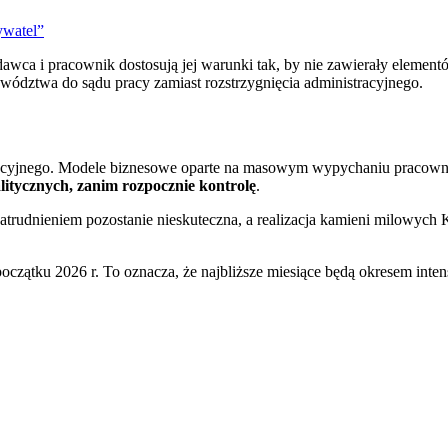
ywatel”
awca i pracownik dostosują jej warunki tak, by nie zawierały element
dztwa do sądu pracy zamiast rozstrzygnięcia administracyjnego.
ulacyjnego. Modele biznesowe oparte na masowym wypychaniu pracowni
litycznych, zanim rozpocznie kontrolę
.
trudnieniem pozostanie nieskuteczna, a realizacja kamieni milowych 
czątku 2026 r. To oznacza, że najbliższe miesiące będą okresem inten