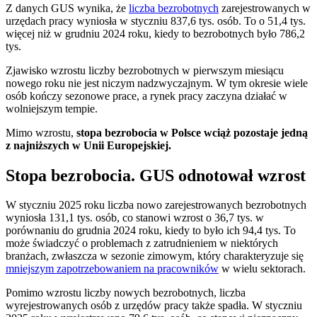
Z danych GUS wynika, że
liczba bezrobotnych
zarejestrowanych w
urzędach pracy wyniosła w styczniu 837,6 tys. osób. To o 51,4 tys.
więcej niż w grudniu 2024 roku, kiedy to bezrobotnych było 786,2
tys.
Zjawisko wzrostu liczby bezrobotnych w pierwszym miesiącu
nowego roku nie jest niczym nadzwyczajnym. W tym okresie wiele
osób kończy sezonowe prace, a rynek pracy zaczyna działać w
wolniejszym tempie.
Mimo wzrostu,
stopa bezrobocia w Polsce wciąż pozostaje jedną
z najniższych w Unii Europejskiej.
Stopa bezrobocia. GUS odnotował wzrost
W styczniu 2025 roku liczba nowo zarejestrowanych bezrobotnych
wyniosła 131,1 tys. osób, co stanowi wzrost o 36,7 tys. w
porównaniu do grudnia 2024 roku, kiedy to było ich 94,4 tys. To
może świadczyć o problemach z zatrudnieniem w niektórych
branżach, zwłaszcza w sezonie zimowym, który charakteryzuje się
mniejszym zapotrzebowaniem na pracowników
w wielu sektorach.
Pomimo wzrostu liczby nowych bezrobotnych, liczba
wyrejestrowanych osób z urzędów pracy także spadła. W styczniu