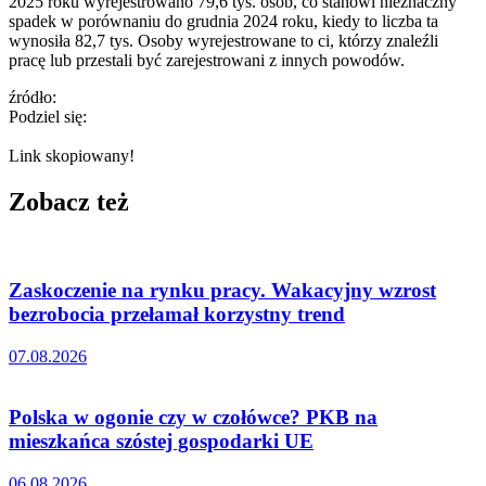
2025 roku wyrejestrowano 79,6 tys. osób, co stanowi nieznaczny
spadek w porównaniu do grudnia 2024 roku, kiedy to liczba ta
wynosiła 82,7 tys. Osoby wyrejestrowane to ci, którzy znaleźli
pracę lub przestali być zarejestrowani z innych powodów.
źródło:
Podziel się:
Link skopiowany!
Zobacz też
Zaskoczenie na rynku pracy. Wakacyjny wzrost
bezrobocia przełamał korzystny trend
07.08.2026
Polska w ogonie czy w czołówce? PKB na
mieszkańca szóstej gospodarki UE
06.08.2026