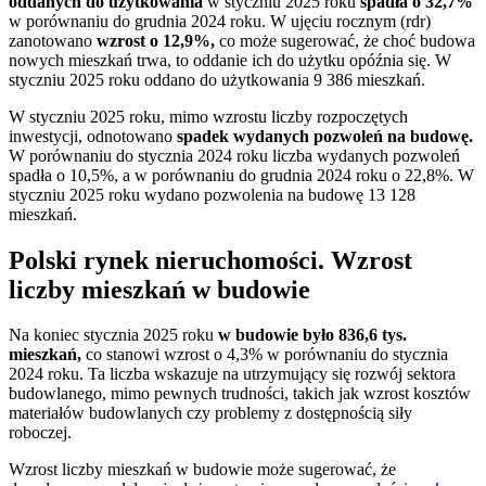
oddanych do użytkowania
w styczniu 2025 roku
spadła o 32,7%
w porównaniu do grudnia 2024 roku. W ujęciu rocznym (rdr)
zanotowano
wzrost o 12,9%,
co może sugerować, że choć budowa
nowych mieszkań trwa, to oddanie ich do użytku opóźnia się. W
styczniu 2025 roku oddano do użytkowania 9 386 mieszkań.
W styczniu 2025 roku, mimo wzrostu liczby rozpoczętych
inwestycji, odnotowano
spadek wydanych pozwoleń na budowę.
W porównaniu do stycznia 2024 roku liczba wydanych pozwoleń
spadła o 10,5%, a w porównaniu do grudnia 2024 roku o 22,8%. W
styczniu 2025 roku wydano pozwolenia na budowę 13 128
mieszkań.
Polski rynek nieruchomości. Wzrost
liczby mieszkań w budowie
Na koniec stycznia 2025 roku
w budowie było 836,6 tys.
mieszkań,
co stanowi wzrost o 4,3% w porównaniu do stycznia
2024 roku. Ta liczba wskazuje na utrzymujący się rozwój sektora
budowlanego, mimo pewnych trudności, takich jak wzrost kosztów
materiałów budowlanych czy problemy z dostępnością siły
roboczej.
Wzrost liczby mieszkań w budowie może sugerować, że