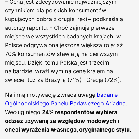
– Cena jest zdecydowanie najważniejszym
czynnikiem dla polskich konsumentów
kupujących dobra z drugiej ręki – podkreślają
autorzy raportu. – Choć zajmuje pierwsze
miejsce we wszystkich badanych krajach, w
Polsce odgrywa ona jeszcze większą rolę: aż
70% konsumentów stawia ją na pierwszym
miejscu. Dzięki temu Polska jest trzecim
najbardziej wrażliwym na cenę krajem na
świecie, tuż za Brazylią (71%) i Grecją (72%).
Na inną motywację zwraca uwagę
badanie
Ogólnopolskiego Panelu Badawczego Ariadna
.
Według niego
24% respondentów wybiera
odzież używaną ze względów modowych i
chęci wyrażenia własnego, oryginalnego stylu
.