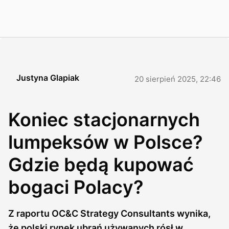
Justyna Glapiak
20 sierpień 2025, 22:46
Koniec stacjonarnych
lumpeksów w Polsce?
Gdzie będą kupować
bogaci Polacy?
Z raportu OC&C Strategy Consultants wynika,
że polski rynek ubrań używanych rósł w