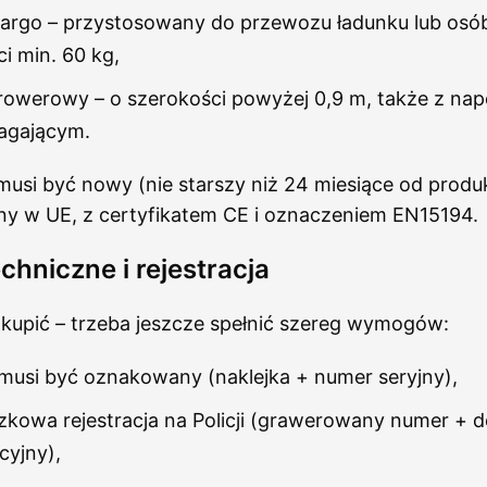
argo – przystosowany do przewozu ładunku lub osób
i min. 60 kg,
owerowy – o szerokości powyżej 0,9 m, także z na
gającym.
usi być nowy (nie starszy niż 24 miesiące od produk
 w UE, z certyfikatem CE i oznaczeniem EN15194.
chniczne i rejestracja
 kupić – trzeba jeszcze spełnić szereg wymogów:
musi być oznakowany (naklejka + numer seryjny),
kowa rejestracja na Policji (grawerowany numer + 
cyjny),