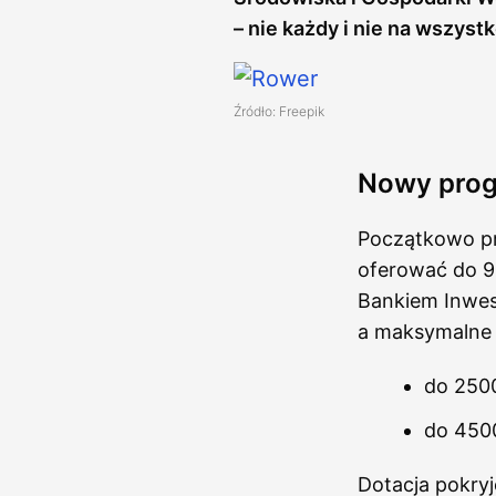
– nie każdy i nie na wszys
Źródło: Freepik
Nowy prog
Początkowo pr
oferować do 90
Bankiem Inwest
a maksymalne 
do 2500
do 4500
Dotacja pokry