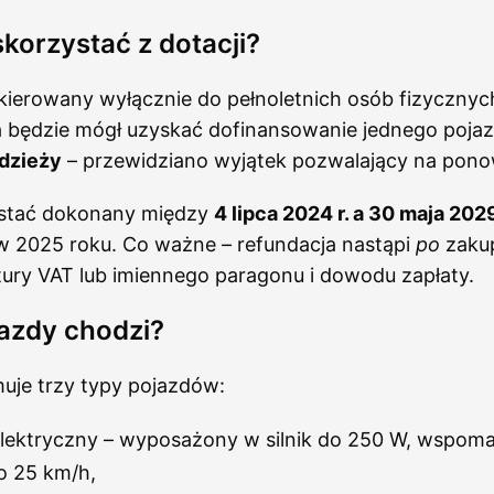
korzystać z dotacji?
kierowany wyłącznie do pełnoletnich osób fizycznyc
będzie mógł uzyskać dofinansowanie jednego poja
dzieży
– przewidziano wyjątek pozwalający na pon
ostać dokonany między
4 lipca 2024 r. a 30 maja 2029 
w 2025 roku. Co ważne – refundacja nastąpi
po
zakup
ury VAT lub imiennego paragonu i dowodu zapłaty.
jazdy chodzi?
uje trzy typy pojazdów:
lektryczny – wyposażony w silnik do 250 W, wspom
o 25 km/h,