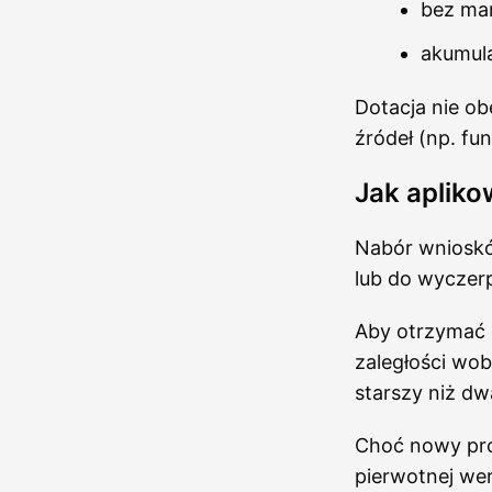
bez man
akumula
Dotacja nie ob
źródeł (np. fu
Jak aplik
Nabór wnioskó
lub do wyczerp
Aby otrzymać d
zaległości wob
starszy niż dw
Choć nowy pro
pierwotnej wers