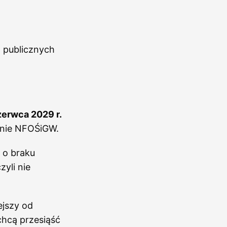
 publicznych
zerwca 2029 r.
ronie NFOŚiGW.
 o braku
yli nie
ejszy od
 chcą przesiąść