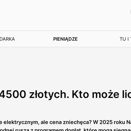
DARKA
PIENIĄDZE
TU I
4500 złotych. Kto może li
e elektrycznym, ale cena zniechęca? W 2025 roku 
odnej rusza z programem dopłat, które mogą sięgną