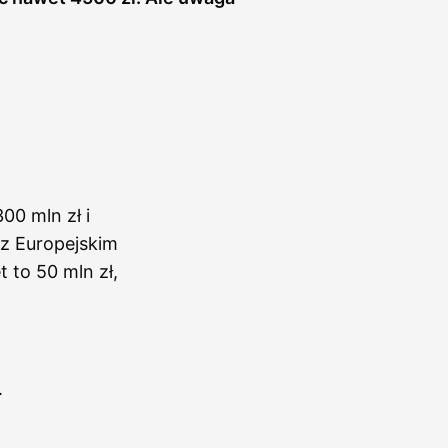
0 mln zł i
 z Europejskim
 to 50 mln zł,
.