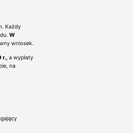
h. Każdy
zdu.
W
owny wniosek.
r.,
a wypłaty
ie, na
agający