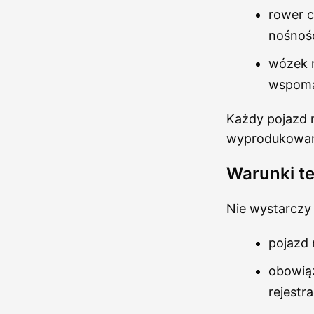
rower c
nośnośc
wózek r
wspoma
Każdy pojazd m
wyprodukowany
Warunki te
Nie wystarczy
pojazd 
obowiąz
rejestra