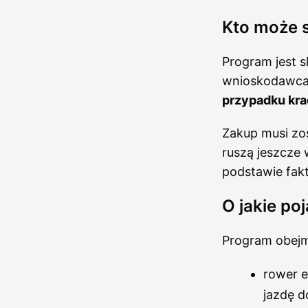
Kto może s
Program jest s
wnioskodawca 
przypadku kra
Zakup musi z
ruszą jeszcze 
podstawie fakt
O jakie po
Program obejm
rower e
jazdę d