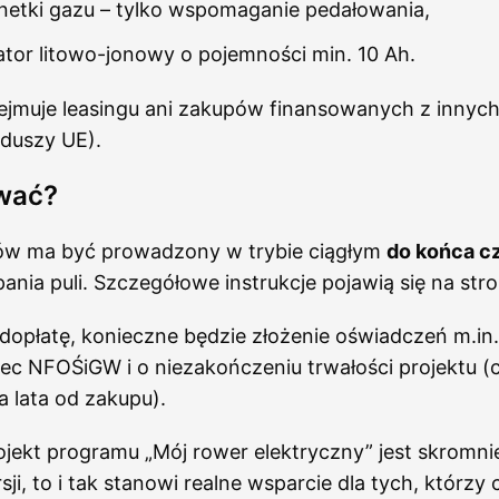
etki gazu – tylko wspomaganie pedałowania,
tor litowo-jonowy o pojemności min. 10 Ah.
ejmuje leasingu ani zakupów finansowanych z innych
nduszy UE).
ować?
w ma być prowadzony w trybie ciągłym
do końca c
ania puli. Szczegółowe instrukcje pojawią się na st
opłatę, konieczne będzie złożenie oświadczeń m.in.
ec NFOŚiGW i o niezakończeniu trwałości projektu (cz
a lata od zakupu).
jekt programu „Mój rower elektryczny” jest skromni
ji, to i tak stanowi realne wsparcie dla tych, którzy