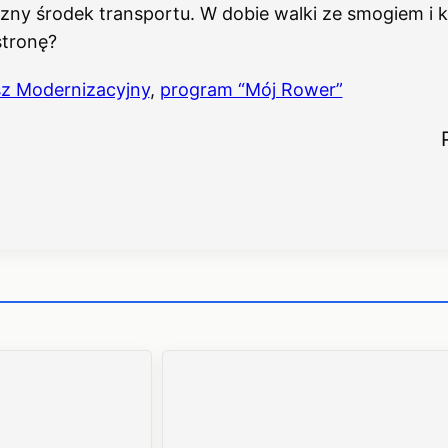
czny środek transportu. W dobie walki ze smogiem i k
stronę?
z Modernizacyjny
,
program “Mój Rower”