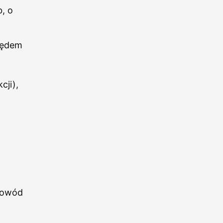
, o
pędem
cji),
dowód