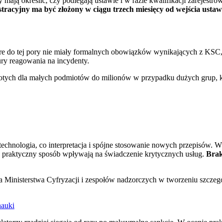
 mają określić, czy podlegają ustawie i w razie kwalifikacji zarejestr
stracyjny ma być złożony w ciągu trzech miesięcy od wejścia usta
tóre do tej pory nie miały formalnych obowiązków wynikających z KS
ury reagowania na incydenty.
cy złotych dla małych podmiotów do milionów w przypadku dużych grup,
hnologia, co interpretacja i spójne stosowanie nowych przepisów. W p
w praktyczny sposób wpływają na świadczenie krytycznych usług.
Brak
a Ministerstwa Cyfryzacji i zespołów nadzorczych w tworzeniu szcze
nauki