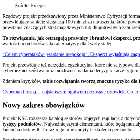
Źródło: Freepik
Rządowy projekt przedstawiony przez Ministerstwo Cyfryzacji formal
przewidujący sankcję sięgającą 100 mln zł za naruszenia, które powo
powstania znaczących strat majątkowych lub długotrwałych zaburzeń
To rozwiązanie, jak ostrzegają prawnicy i branżowi eksperci, 
wartości przychodów jako alternatywy dla kwoty stałej.
“Celem cyberataków jest sianie niepokoju”. Eksperci wyjaśniają zagr
Projekt przewiduje też narzędzia egzekucyjne, które nie są typowe
cyberbezpieczeństwa oraz możliwość nadania decyzji o karze rygoru
Zdaniem krytyków,
takie rozwiązania tworzą znaczne ryzyko dla
Cyberataki rosną… najsłabszym ogniwem pozostaje człowiek. Co to z
Nowy zakres obowiązków
Projekt KSC rozszerza katalog sektorów objętych regulacją z dotych
tysięcy podmiotów
. Najważniejszymi elementami, które będą musia
łańcucha dostaw ICT oraz regularne audyty i szkolenia personelu.