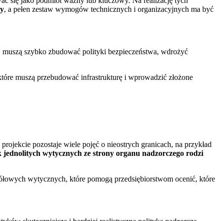
ować się jako podmiot ważny lub kluczowy. Na realizację tych
wy
, a pełen zestaw wymogów technicznych i organizacyjnych ma być
C, muszą szybko zbudować polityki bezpieczeństwa, wdrożyć
 które muszą przebudować infrastrukturę i wprowadzić złożone
rojekcie pozostaje wiele pojęć o nieostrych granicach, na przykład
 jednolitych wytycznych ze strony organu nadzorczego rodzi
gółowych wytycznych, które pomogą przedsiębiorstwom ocenić, które