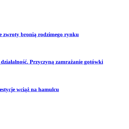
ste zwroty bronią rodzimego rynku
ą działalność. Przyczyną zamrażanie gotówki
stycje wciąż na hamulcu