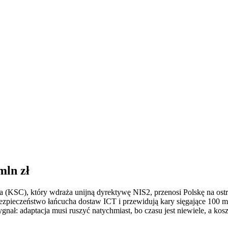
mln zł
a (KSC), który wdraża unijną dyrektywę NIS2, przenosi Polskę na ost
 bezpieczeństwo łańcucha dostaw ICT i przewidują kary sięgające 100
ygnał: adaptacja musi ruszyć natychmiast, bo czasu jest niewiele, a ko