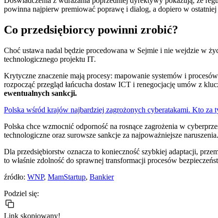
Doświadczenia z wdrażania poprzedniej dyrektywy pokazują, że regula
powinna najpierw premiować poprawę i dialog, a dopiero w ostatniej k
Co przedsiębiorcy powinni zrobić?
Choć ustawa nadal będzie procedowana w Sejmie i nie wejdzie w życ
technologicznego projektu IT.
Krytyczne znaczenie mają procesy: mapowanie systemów i procesów w
rozpocząć przegląd łańcucha dostaw ICT i renegocjację umów z kl
ewentualnych sankcji.
Polska wśród krajów najbardziej zagrożonych cyberatakami. Kto za t
Polska chce wzmocnić odporność na rosnące zagrożenia w cyberprzes
technologiczne oraz surowsze sankcje za najpoważniejsze naruszenia
Dla przedsiębiorstw oznacza to konieczność szybkiej adaptacji, prze
to właśnie zdolność do sprawnej transformacji procesów bezpieczeń
źródło:
WNP
,
MamStartup
,
Bankier
Podziel się:
Link skopiowany!