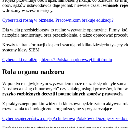
Projekt przewiduje obowiązek samoidentyfikacji, co oznacza, że firmy
obowiązków ustawodawca daje jednak niewiele czasu:
wniosek reje
wdrożony w sześć miesięcy.
Cyberataki rosną w biznesie. Pracownikom brakuje edukacji?
Dla wielu przedsiębiorstw to realne wyzwanie operacyjne. Firmy, k
narzędzia monitoringu oraz przeszkolenia, a także opracować proced
Koszty tej transformacji eksperci szacują od kilkudziesięciu tysię
systemy klasy SIEM.
Cyberataki paraliżują biznes? Polska na pierwszej linii frontu
Rola organu nadzoru
W praktyce największym wyzwaniem może okazać się nie tyle sama tec
“dostawca usług chmurowych” czy katalog usług i procesów, które 
ryzyko rozbieżnych decyzji i potencjalnych sporów prawnych.
Z praktycznego punktu widzenia kluczowa będzie zatem aktywna rol
rozwiązania technologiczne i organizacyjne są wystarczające.
Cyberbezpieczeństwo piętą Achillesową Polaków? Dużo jeszcze do 