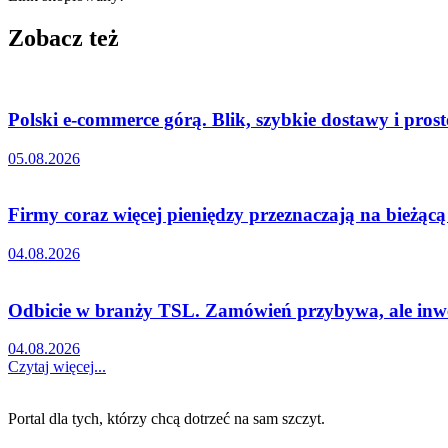
Zobacz też
Polski e-commerce górą. Blik, szybkie dostawy i pro
05.08.2026
Firmy coraz więcej pieniędzy przeznaczają na bieżąc
04.08.2026
Odbicie w branży TSL. Zamówień przybywa, ale inwe
04.08.2026
Czytaj więcej...
Portal dla tych, którzy chcą dotrzeć na sam szczyt.