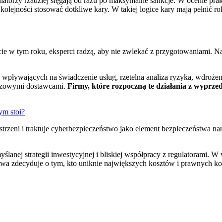
torzy rzadziej sięgają od razu po maksymalne sankcje. W ocenie prakt
olejności stosować dotkliwe kary. W takiej logice kary mają pełnić ro
ie w tym roku, eksperci radzą, aby nie zwlekać z przygotowaniami. 
pływających na świadczenie usług, rzetelna analiza ryzyka, wdrożen
uczowymi dostawcami.
Firmy, które rozpoczną te działania z wyprze
ym stoi?
trzeni i traktuje cyberbezpieczeństwo jako element bezpieczeństwa 
.
myślanej strategii inwestycyjnej i bliskiej współpracy z regulatorami
stwa zdecyduje o tym, kto uniknie największych kosztów i prawnych k