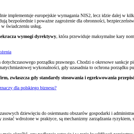
nie implementuje europejskie wymagania NIS2, lecz idzie dalej w kilk
dują bezpośrednie i poważne zagrożenie dla obronności, bezpieczeństwa
 w świadczeniu usług.
przekracza wymogi dyrektywy
, która przewiduje maksymalne kary nom
ożenia
 dla dotychczasowego porządku prawnego. Chodzi o okresowe sankcje 
 natychmiastowej wykonalności, gdy uzasadnia to ochrona porządku pu
 firm, zwłaszcza gdy standardy stosowania i egzekwowania przepi
naczy dla polskiego biznesu?
czasowych dziewięciu do osiemnastu obszarów gospodarki i administrac
ły zostać wdrożone w praktyce, są mechanizmy zarządzania ryzykiem, 