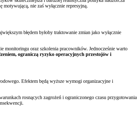
yków skuteczniejsza i bardziej realistyczna polityka nadzorcza
lę motywującą, nie zaś wyłącznie represyjną.
Największym błędem byłoby traktowanie zmian jako wyłącznie
ie monitoringu oraz szkolenia pracowników. Jednocześnie warto
dzeniem, ograniczą ryzyko operacyjnych przestojów i
narodowego. Efektem będą wyższe wymogi organizacyjne i
. W warunkach rosnących zagrożeń i ograniczonego czasu przygotowania
onsekwencji.