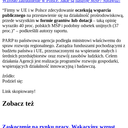
Wzrosło zatrudnienie w Polsce. Jakie są nastroje MŚP? Sprawdź!
“Firmy w UE i w Polsce zdecydowanie
oczekują wsparcia
publicznego
na przestawienie się na działalność prośrodowiskową,
przede wszystkim
w formie grantów lub dotacji
– taką opinię
wyraziło 40 proc. polskich MŚP i podobny odsetek unijnych (37
proc.)” – podkreślili autorzy raportu.
PARP to państwowa agencja podległa ministrowi właściwemu do
spraw rozwoju regionalnego. Zarządza funduszami pochodzącymi z
budżetu państwa i UE, przeznaczonymi na wspieranie małych i
średnich przedsiębiorstw oraz rozwój zasobów ludzkich. Celem
działania Agencji jest realizacja programów rozwoju gospodarki,
wspierających działalność innowacyjną i badawczą.
źródło:
Podziel się:
Link skopiowany!
Zobacz też
Zaskoczenie na rynku pracy. Wakacyjny wzrost