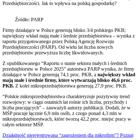
Przedsiębiorczości. Jak to wpływa na polską gospodarkę?
Źródło: PARP
Firmy działające w Polsce generują blisko 3/4 polskiego PKB;
największy wkład mają małe i średnie przedsiębiorstwa – wynika z
raportu przygotowanego przez Polską Agencję Rozwoju
Przedsiębiorczości (PARP). Od wielu lat liczba nowych
przedsiębiorstw przewyższa liczbę likwidowanych.
Z opublikowanego “Raportu o stanie sektora małych i średnich
przedsiębiorstw w Polsce 2025” autorstwa PARP wynika, że firmy
działające w Polsce generują 74,1 proc. PKB, a
największy wkład
mają małe i średnie firmy, które wytwarzają blisko 46,6 proc.
PKB.
Z kolei mikroprzedsiębiorstwa generują 27,9 proc. PKB.
“Polskie mikroprzedsiębiorstwa charakteryzuje pozytywny trend
rozwojowy: w ciągu ostatnich lat rośnie ich liczba, przychody i
liczba pracujących” – zauważyli autorzy publikacji. Dodali, że w
MŚP pracuje łącznie 6,9 mln osób, z czego ponad 4,3 mln w
mikroprzedsiębiorstwach, które tworzą 42,2 proc. miejsc pracy w
całym sektorze MŚP.
Działalność nierejestrowana “zagrożeniem dla mikrofirm”? Poznaj