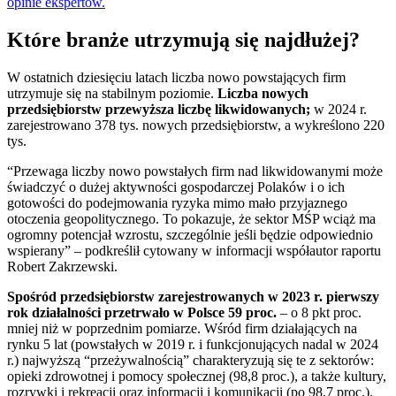
opinie ekspertów.
Które branże utrzymują się najdłużej?
W ostatnich dziesięciu latach liczba nowo powstających firm
utrzymuje się na stabilnym poziomie.
Liczba nowych
przedsiębiorstw przewyższa liczbę likwidowanych;
w 2024 r.
zarejestrowano 378 tys. nowych przedsiębiorstw, a wykreślono 220
tys.
“Przewaga liczby nowo powstałych firm nad likwidowanymi może
świadczyć o dużej aktywności gospodarczej Polaków i o ich
gotowości do podejmowania ryzyka mimo mało przyjaznego
otoczenia geopolitycznego. To pokazuje, że sektor MŚP wciąż ma
ogromny potencjał wzrostu, szczególnie jeśli będzie odpowiednio
wspierany” – podkreślił cytowany w informacji współautor raportu
Robert Zakrzewski.
Spośród przedsiębiorstw zarejestrowanych w 2023 r. pierwszy
rok działalności przetrwało w Polsce 59 proc.
– o 8 pkt proc.
mniej niż w poprzednim pomiarze. Wśród firm działających na
rynku 5 lat (powstałych w 2019 r. i funkcjonujących nadal w 2024
r.) najwyższą “przeżywalnością” charakteryzują się te z sektorów:
opieki zdrowotnej i pomocy społecznej (98,8 proc.), a także kultury,
rozrywki i rekreacji oraz informacji i komunikacji (po 98,7 proc.).