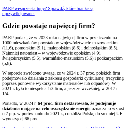
PARP wesprze startupy? Sprawdź, które branże są
uprzywilejowane.
Gdzie powstaje najwięcej firm?
PARP podała, że w 2023 roku najwięcej firm w przeliczeniu na
1000 mieszkańców powstało w województwach: mazowieckim
(11,6), pomorskim (9,1), małopolskim (8,6) i dolnośląskim (8,5).
Najmniej natomiast – w województwie opolskim (4,9),
świętokrzyskim (5,5), warmińsko-mazurskim (5,6) i podkarpackim
(5,8).
W raporcie zwrócono uwagę, że w 2024 r. 37 proc. polskich firm
podejmowało działania z zakresu gospodarki cyrkularnej (recycling
poprzez ponowne wykorzystanie materiałów lub odpadów). W
2021 r. było to niespełna 1/3 firm, a jeszcze wcześniej, w 2017 r. –
1/4.
Ponadto, w 2024 r.
64 proc. firm deklarowało, że podejmuje
działania mające na celu oszczędzanie energii
; oznacza to wzrost
o 7 p.p. w porównaniu do 2021 r., co zbliża Polskę do średniej UE
wynoszącej 66 proc.