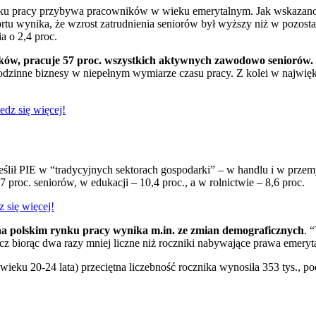
nku pracy przybywa pracowników w wieku emerytalnym. Jak wskazano w 
portu wynika, że wzrost zatrudnienia seniorów był wyższy niż w pozos
a o 2,4 proc.
ników, pracuje 57 proc. wszystkich aktywnych zawodowo seniorów.
rodzinne biznesy w niepełnym wymiarze czasu pracy. Z kolei w najwi
edz się więcej!
kreślił PIE w “tradycyjnych sektorach gospodarki” – w handlu i w prze
proc. seniorów, w edukacji – 10,4 proc., a w rolnictwie – 8,6 proc.
z się więcej!
 na polskim rynku pracy wynika m.in. ze zmian demograficznych
. 
cz biorąc dwa razy mniej liczne niż roczniki nabywające prawa emerytal
ieku 20-24 lata) przeciętna liczebność rocznika wynosiła 353 tys., p