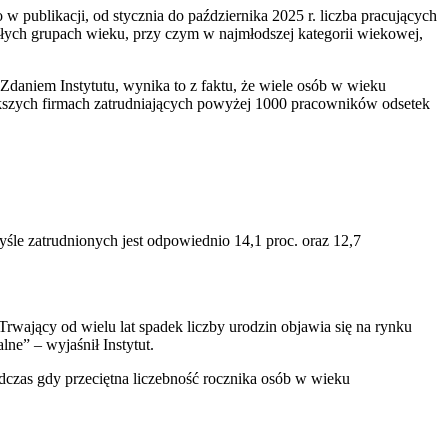
publikacji, od stycznia do października 2025 r. liczba pracujących
tałych grupach wieku, przy czym w najmłodszej kategorii wiekowej,
Zdaniem Instytutu, wynika to z faktu, że wiele osób w wieku
ększych firmach zatrudniających powyżej 1000 pracowników odsetek
myśle zatrudnionych jest odpowiednio 14,1 proc. oraz 12,7
“Trwający od wielu lat spadek liczby urodzin objawia się na rynku
ne” – wyjaśnił Instytut.
odczas gdy przeciętna liczebność rocznika osób w wieku