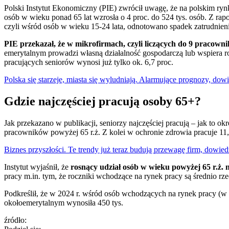
Polski Instytut Ekonomiczny (PIE) zwrócił uwagę, że na polskim ry
osób w wieku ponad 65 lat wzrosła o 4 proc. do 524 tys. osób. Z ra
czyli wśród osób w wieku 15-24 lata, odnotowano spadek zatrudnieni
PIE przekazał, że w mikrofirmach, czyli liczących do 9 pracow
emerytalnym prowadzi własną działalność gospodarczą lub wspiera 
pracujących seniorów wynosi już tylko ok. 6,7 proc.
Polska się starzeje, miasta się wyludniają. Alarmujące prognozy, dowi
Gdzie najczęściej pracują osoby 65+?
Jak przekazano w publikacji, seniorzy najczęściej pracują – jak to o
pracowników powyżej 65 r.ż. Z kolei w ochronie zdrowia pracuje 11,7 
Biznes przyszłości. Te trendy już teraz budują przewagę firm, dowied
Instytut wyjaśnił, że
rosnący udział osób w wieku powyżej 65 r.ż.
pracy m.in. tym, że roczniki wchodzące na rynek pracy są średnio rze
Podkreślił, że w 2024 r. wśród osób wchodzących na rynek pracy (w w
okołoemerytalnym wynosiła 450 tys.
źródło: