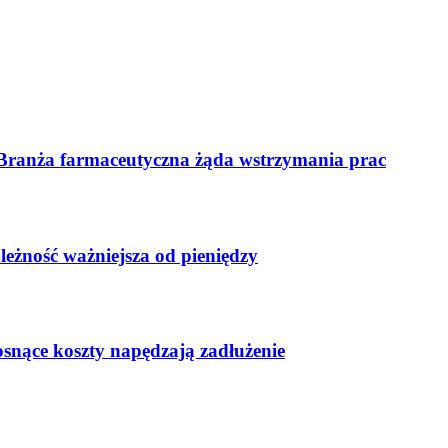
 Branża farmaceutyczna żąda wstrzymania prac
leżność ważniejsza od pieniędzy
osnące koszty napędzają zadłużenie