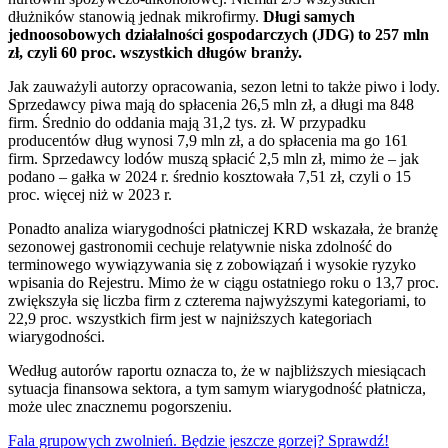
dłużników stanowią jednak mikrofirmy.
Długi samych
jednoosobowych działalności gospodarczych (JDG) to 257 mln
zł, czyli 60 proc. wszystkich długów branży.
Jak zauważyli autorzy opracowania, sezon letni to także piwo i lody.
Sprzedawcy piwa mają do spłacenia 26,5 mln zł, a długi ma 848
firm. Średnio do oddania mają 31,2 tys. zł. W przypadku
producentów dług wynosi 7,9 mln zł, a do spłacenia ma go 161
firm. Sprzedawcy lodów muszą spłacić 2,5 mln zł, mimo że – jak
podano – gałka w 2024 r. średnio kosztowała 7,51 zł, czyli o 15
proc. więcej niż w 2023 r.
Ponadto analiza wiarygodności płatniczej KRD wskazała, że branżę
sezonowej gastronomii cechuje relatywnie niska zdolność do
terminowego wywiązywania się z zobowiązań i wysokie ryzyko
wpisania do Rejestru. Mimo że w ciągu ostatniego roku o 13,7 proc.
zwiększyła się liczba firm z czterema najwyższymi kategoriami, to
22,9 proc. wszystkich firm jest w najniższych kategoriach
wiarygodności.
Według autorów raportu oznacza to, że w najbliższych miesiącach
sytuacja finansowa sektora, a tym samym wiarygodność płatnicza,
może ulec znacznemu pogorszeniu.
Fala grupowych zwolnień. Będzie jeszcze gorzej? Sprawdź!