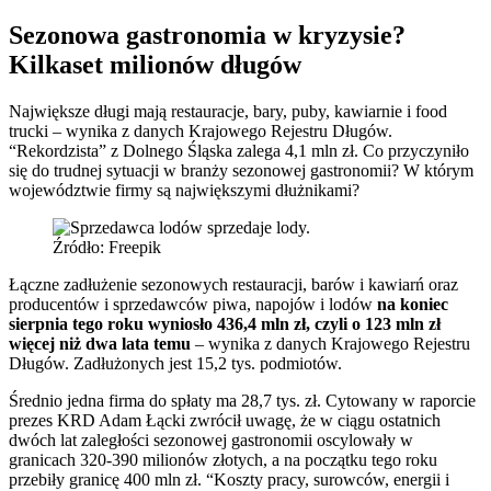
Sezonowa gastronomia w kryzysie?
Kilkaset milionów długów
Największe długi mają restauracje, bary, puby, kawiarnie i food
trucki – wynika z danych Krajowego Rejestru Długów.
“Rekordzista” z Dolnego Śląska zalega 4,1 mln zł. Co przyczyniło
się do trudnej sytuacji w branży sezonowej gastronomii? W którym
województwie firmy są największymi dłużnikami?
Źródło: Freepik
Łączne zadłużenie sezonowych restauracji, barów i kawiarń oraz
producentów i sprzedawców piwa, napojów i lodów
na koniec
sierpnia tego roku wyniosło 436,4 mln zł, czyli o 123 mln zł
więcej niż dwa lata temu
– wynika z danych Krajowego Rejestru
Długów. Zadłużonych jest 15,2 tys. podmiotów.
Średnio jedna firma do spłaty ma 28,7 tys. zł. Cytowany w raporcie
prezes KRD Adam Łącki zwrócił uwagę, że w ciągu ostatnich
dwóch lat zaległości sezonowej gastronomii oscylowały w
granicach 320-390 milionów złotych, a na początku tego roku
przebiły granicę 400 mln zł. “Koszty pracy, surowców, energii i