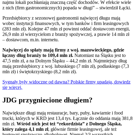
najmu lokali pochłaniają znaczną część dochodów. W efekcie wiele
z nich (firm gastronomicznych) popada w długi” – stwierdził Łącki.
Przedsiębiorcy z sezonowej gastronomii najwięcej długu mają
wobec instytucji finansowych, w tym banków i firm leasingowych
(283 mln zł). Kolejne 47 mln zł powinni oddać dostawcom energii,
26,9 mln zł wierzycielom z branży spożywczej, a prawie 14 mln zł
– dostawcom, m.in. internetu.
Najwięcej do spłaty mają firmy z woj. mazowieckiego, gdzie
łączny dług branży to 109,4 mln zł.
Natomiast na Śląsku jest to
47,5 mln zł, a na Dolnym Śląsku – 44,2 mln zł. Najmniejszy dług
mają przedsiębiorcy z woj. lubuskiego (7 mln zł), podlaskiego (7,3
mln zł) i świętokrzyskiego (8,2 mln zł).
Sygnały były widoczne od dawna? Polskie firmy upadają, dowiedz
się więcej.
JDG przygniecione długiem?
Największe długi mają restauracje, bary, puby, kawiarnie i food
trucki, których w KRD jest 13,4 tys. Łącznie do oddania mają 381,8
mln zł.
Wśród nich jest też “rekordzista” z Dolnego Śląska,
który zalega 4,1 mln zł
, głównie firmie leasingowej, ale też
hurtowni spożywczo-alkoholowej. Niemal 2/3 wszystkich