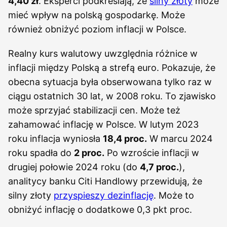
4,40 zł
. Eksperci podkreślają, że
silny złoty
może
mieć wpływ na polską gospodarkę. Może
również obniżyć poziom inflacji w Polsce.
Realny kurs walutowy uwzględnia różnice w
inflacji między Polską a strefą euro. Pokazuje, że
obecna sytuacja była obserwowana tylko raz w
ciągu ostatnich 30 lat, w 2008 roku. To zjawisko
może sprzyjać stabilizacji cen. Może też
zahamować inflację w Polsce. W lutym 2023
roku inflacja wyniosła
18,4 proc.
W marcu 2024
roku spadła do
2 proc.
Po wzroście inflacji w
drugiej połowie 2024 roku (do
4,7 proc.
),
analitycy banku Citi Handlowy przewidują, że
silny złoty
przyspieszy dezinflację
. Może to
obniżyć inflację o dodatkowe 0,3 pkt proc.