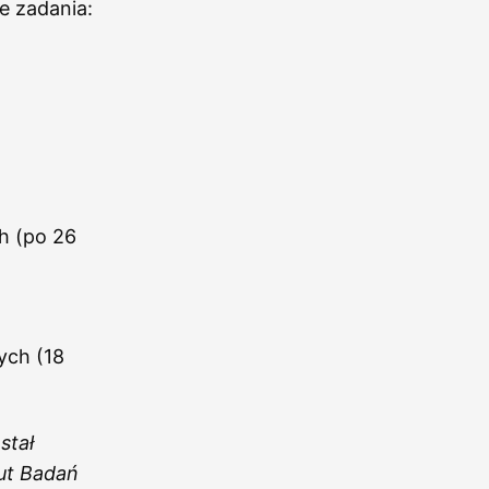
e zadania:
h (po 26
ych (18
stał
ut Badań