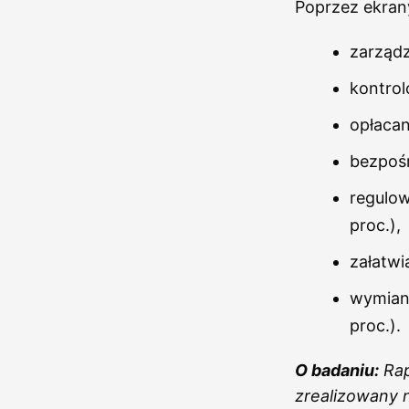
Poprzez ekrany
zarządz
kontrol
opłacan
bezpośr
regulow
proc.),
załatwi
wymiana
proc.).
O badaniu:
Rap
zrealizowany 