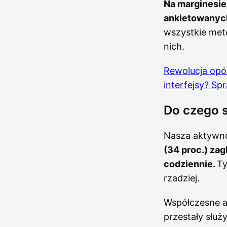
Na marginesie 
ankietowanyc
wszystkie meto
nich.
Rewolucja opóź
interfejsy? Sp
Do czego 
Nasza aktywno
(34 proc.) zagl
codziennie.
Ty
rzadziej.
Współczesne a
przestały służ