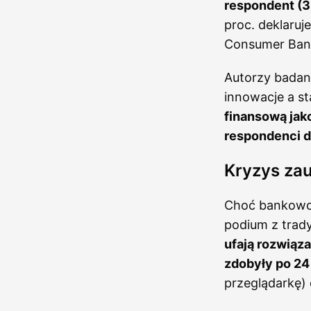
respondent (3
proc. deklaruj
Consumer Ban
Autorzy badan
innowacje a s
finansową jako
respondenci de
Kryzys zauf
Choć bankowość
podium z trad
ufają rozwiąz
zdobyły po 24
przeglądarkę)