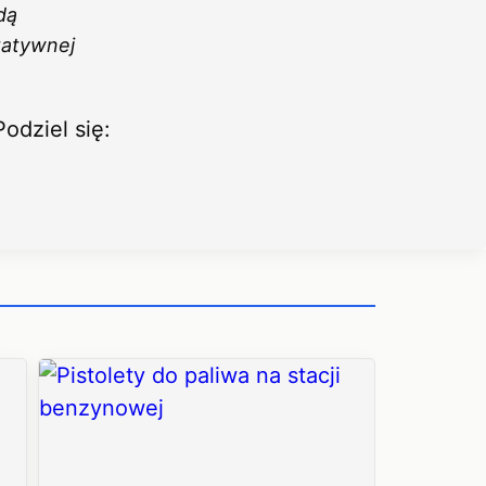
dą
tatywnej
Podziel się: