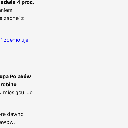
ledwie 4 proc.
aniem
e żadnej z
” zdemoluje
rupa Polaków
robi to
w miesiącu lub
óre dawno
lewów.