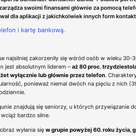
as zarządza swoimi finansami głównie za pomocą telef
ał dla aplikacji z jakichkolwiek innych form kontak
e najsilniej zakorzeniły się wśród osób w wieku 30-39
n jest absolutnym liderem –
aż 80 proc. trzydziesto
żet wyłącznie lub głównie przez telefon
. Charaktery
larność, ponieważ niemal dwóch na pięciu z nich (39
odziennie.
unie znajdują się seniorzy, u których przywiązanie d
 wciąż bardzo silne.
 obraz wyłania się
w grupie powyżej 60. roku życia, g