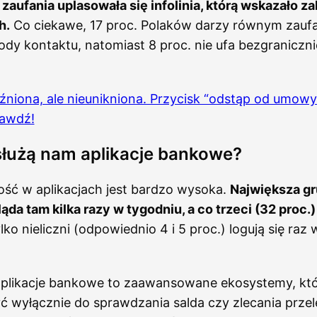
zaufania uplasowała się infolinia, którą wskazało za
h.
Co ciekawe, 17 proc. Polaków darzy równym zauf
dy kontaktu, natomiast 8 proc. nie ufa bezgraniczni
niona, ale nieunikniona. Przycisk “odstąp od umowy
rawdź!
służą nam aplikacje bankowe?
ść w aplikacjach jest bardzo wysoka.
Największa g
ąda tam kilka razy w tygodniu, a co trzeci (32 proc.) 
lko nieliczni (odpowiednio 4 i 5 proc.) logują się raz 
plikacje bankowe to zaawansowane ekosystemy, kt
yć wyłącznie do sprawdzania salda czy zlecania prze