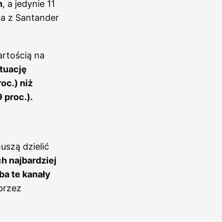
h
, a jedynie 11
da z Santander
rtością na
tuację
oc.) niż
 proc.).
szą dzielić
h najbardziej
a te kanały
przez