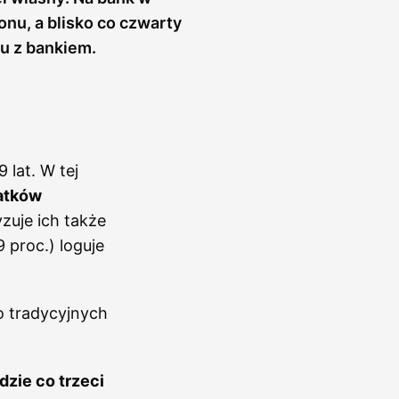
onu, a blisko co czwarty
tu z bankiem.
 lat. W tej
latków
zuje ich także
 proc.) loguje
o tradycyjnych
dzie co trzeci