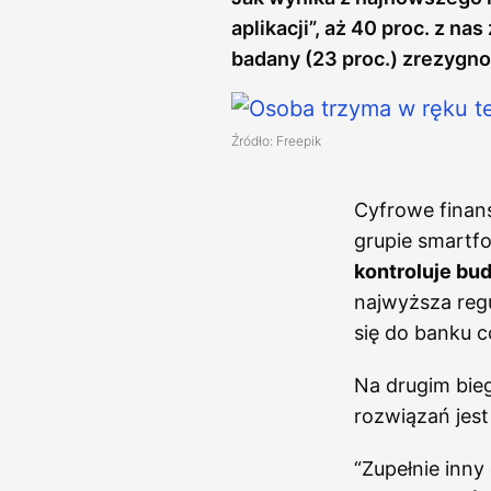
aplikacji”, aż 40 proc. z n
badany (23 proc.) zrezygnow
Źródło: Freepik
Cyfrowe finans
grupie smartfo
kontroluje bud
najwyższa regu
się do banku c
Na drugim bieg
rozwiązań jest
“Zupełnie inny