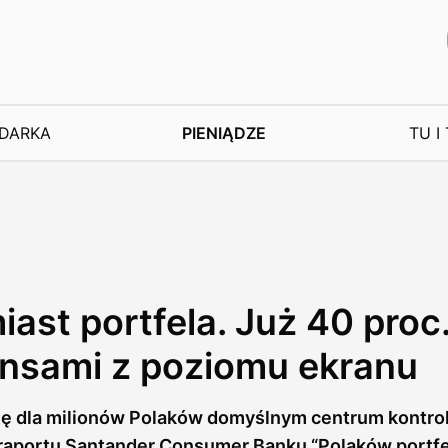
DARKA
PIENIĄDZE
TU I
ast portfela. Już 40 proc
ansami z poziomu ekranu
ię dla milionów Polaków domyślnym centrum kontr
raportu Santander Consumer Banku “Polaków portfe