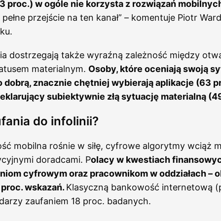
3 proc.) w ogóle nie korzysta z rozwiązań mobilnyc
e pełne przejście na ten kanał” – komentuje Piotr War
ku.
ia dostrzegają także wyraźną zależność między otwa
tatusem materialnym.
Osoby, które oceniają swoją sy
 dobrą, znacznie chętniej wybierają aplikacje (63 pr
klarujący subiektywnie złą sytuację materialną (49
ania do infolinii?
 mobilna rośnie w siłę, cyfrowe algorytmy wciąż mu
ycyjnymi doradcami. P
olacy w kwestiach finansowyc
aniom cyfrowym oraz pracownikom w oddziałach – ob
 proc. wskazań.
Klasyczną bankowość internetową (
 darzy zaufaniem 18 proc. badanych.