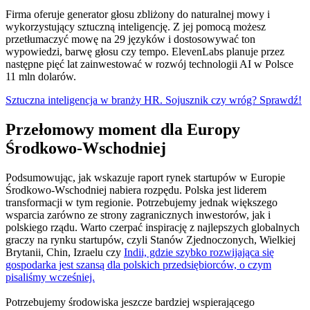
Firma oferuje generator głosu zbliżony do naturalnej mowy i
wykorzystujący sztuczną inteligencję. Z jej pomocą możesz
przetłumaczyć mowę na 29 języków i dostosowywać ton
wypowiedzi, barwę głosu czy tempo. ElevenLabs planuje przez
następne pięć lat zainwestować w rozwój technologii AI w Polsce
11 mln dolarów.
Sztuczna inteligencja w branży HR. Sojusznik czy wróg? Sprawdź!
Przełomowy moment dla Europy
Środkowo-Wschodniej
Podsumowując, jak wskazuje raport rynek startupów w Europie
Środkowo-Wschodniej nabiera rozpędu. Polska jest liderem
transformacji w tym regionie. Potrzebujemy jednak większego
wsparcia zarówno ze strony zagranicznych inwestorów, jak i
polskiego rządu. Warto czerpać inspirację z najlepszych globalnych
graczy na rynku startupów, czyli Stanów Zjednoczonych, Wielkiej
Brytanii, Chin, Izraelu czy
Indii, gdzie szybko rozwijająca się
gospodarka jest szansą dla polskich przedsiębiorców, o czym
pisaliśmy wcześniej.
Potrzebujemy środowiska jeszcze bardziej wspierającego