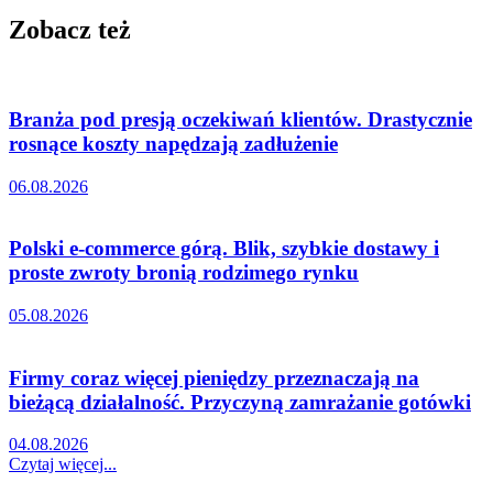
Zobacz też
Branża pod presją oczekiwań klientów. Drastycznie
rosnące koszty napędzają zadłużenie
06.08.2026
Polski e-commerce górą. Blik, szybkie dostawy i
proste zwroty bronią rodzimego rynku
05.08.2026
Firmy coraz więcej pieniędzy przeznaczają na
bieżącą działalność. Przyczyną zamrażanie gotówki
04.08.2026
Czytaj więcej...