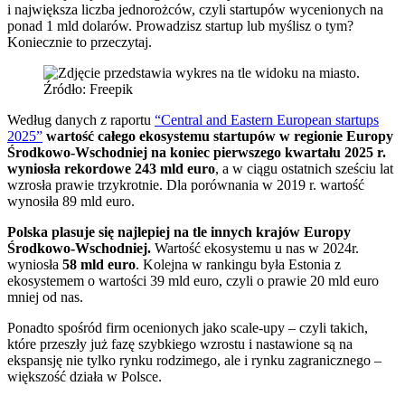
i największa liczba jednorożców, czyli startupów wycenionych na
ponad 1 mld dolarów. Prowadzisz startup lub myślisz o tym?
Koniecznie to przeczytaj.
Źródło: Freepik
Według danych z raportu
“Central and Eastern European startups
2025”
wartość całego ekosystemu startupów w regionie Europy
Środkowo-Wschodniej na koniec pierwszego kwartału 2025 r.
wyniosła rekordowe 243 mld euro
, a w ciągu ostatnich sześciu lat
wzrosła prawie trzykrotnie. Dla porównania w 2019 r. wartość
wynosiła 89 mld euro.
Polska plasuje się najlepiej na tle innych krajów Europy
Środkowo-Wschodniej.
Wartość ekosystemu u nas w 2024r.
wyniosła
58 mld euro
. Kolejna w rankingu była Estonia z
ekosystemem o wartości 39 mld euro, czyli o prawie 20 mld euro
mniej od nas.
Ponadto spośród firm ocenionych jako scale-upy – czyli takich,
które przeszły już fazę szybkiego wzrostu i nastawione są na
ekspansję nie tylko rynku rodzimego, ale i rynku zagranicznego –
większość działa w Polsce.