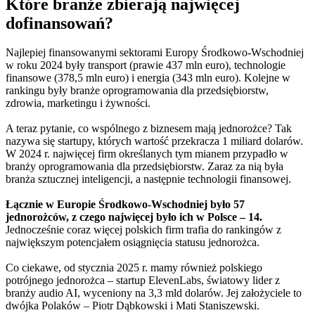
Które branże zbierają najwięcej
dofinansowań?
Najlepiej finansowanymi sektorami Europy Środkowo-Wschodniej
w roku 2024 były transport (prawie 437 mln euro), technologie
finansowe (378,5 mln euro) i energia (343 mln euro). Kolejne w
rankingu były branże oprogramowania dla przedsiębiorstw,
zdrowia, marketingu i żywności.
A teraz pytanie, co wspólnego z biznesem mają jednorożce? Tak
nazywa się startupy, których wartość przekracza 1 miliard dolarów.
W 2024 r. najwięcej firm określanych tym mianem przypadło w
branży oprogramowania dla przedsiębiorstw. Zaraz za nią była
branża sztucznej inteligencji, a następnie technologii finansowej.
Łącznie w Europie Środkowo-Wschodniej było 57
jednorożców, z czego najwięcej było ich w Polsce – 14.
Jednocześnie coraz więcej polskich firm trafia do rankingów z
największym potencjałem osiągnięcia statusu jednorożca.
Co ciekawe, od stycznia 2025 r. mamy również polskiego
potrójnego jednorożca – startup ElevenLabs, światowy lider z
branży audio AI, wyceniony na 3,3 mld dolarów. Jej założyciele to
dwójka Polaków – Piotr Dąbkowski i Mati Staniszewski.