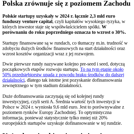
Polska zrównuje się z poziomem Zachodu
Polskie startupy uzyskały w 2024 r. łącznie 2,3 mld euro
funduszy venture capital
, czyli kapitałów wysokiego ryzyka, w
których inwestor staje się współwłaścicielem spółki.
W
porównaniu do roku poprzedniego oznacza to wzrost o 30%.
Startupy finansowane są w rundach, co tłumaczy m.in. trudność w
zdobyciu dużych środków finansowych na start działalności oraz
wzrost kosztów organizacji wraz z jej rozwojem.
Dwie pierwsze rundy nazywane kolejno pre-seed i seed, dotyczą
początkowych etapów rozwoju startupu.
To na tym etapie około
50% przedsiębiorstw upada z powodu braku środków do dalszej
działalności
, dlatego tak istotne jest pozyskanie dofinansowania
zewnętrznego w tym stadium działalności.
Duże dofinansowania zaczynają się od kolejnej rundy
inwestycyjnej, czyli serii A. Średnia wartość tych inwestycji w
Polsce w 2024 r. wyniosła 9,6 mld euro. Jest to porównywalne z
poziomem rynków Europy Zachodniej. To optymistyczna
informacja, ponieważ statystycznie tylko mniej niż 20%
europejskich startupów uzyskuje dofinansowanie w tej rundzie.