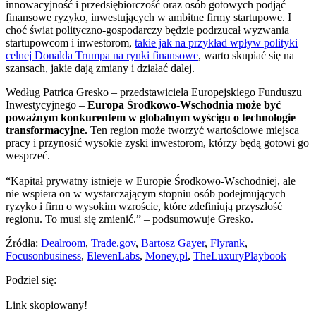
innowacyjność i przedsiębiorczość oraz osób gotowych podjąć
finansowe ryzyko, inwestujących w ambitne firmy startupowe. I
choć świat polityczno-gospodarczy będzie podrzucał wyzwania
startupowcom i inwestorom,
takie jak na przykład wpływ polityki
celnej Donalda Trumpa na rynki finansowe
, warto skupiać się na
szansach, jakie dają zmiany i działać dalej.
Według Patrica Gresko – przedstawiciela Europejskiego Funduszu
Inwestycyjnego –
Europa Środkowo-Wschodnia może być
poważnym konkurentem w globalnym wyścigu o technologie
transformacyjne.
Ten region może tworzyć wartościowe miejsca
pracy i przynosić wysokie zyski inwestorom, którzy będą gotowi go
wesprzeć.
“Kapitał prywatny istnieje w Europie Środkowo-Wschodniej, ale
nie wspiera on w wystarczającym stopniu osób podejmujących
ryzyko i firm o wysokim wzroście, które zdefiniują przyszłość
regionu. To musi się zmienić.” – podsumowuje Gresko.
Źródła:
Dealroom
,
Trade.gov
,
Bartosz Gayer
,
Flyrank
,
Focusonbusiness
,
ElevenLabs
,
Money.pl
,
TheLuxuryPlaybook
Podziel się:
Link skopiowany!