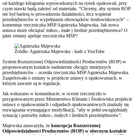
od każdego kilograma wprowadzanych na rynek opakowań, przy
czym stawki będą zależeć od materiału. “Chcemy, aby system ROP
nie był barierą w prowadzeniu działalności, lecz wspierał
przedsiębiorców w wypełnianiu obowiązków środowiskowych” –
komentuje rzeczniczka MŚP Agnieszka Majewska. Jak nowa
ustawa może obciążać mikro-, małe i średnie przedsiębiorstwa? O
jakie zmiany apeluje rzeczniczka MŚP?
Źródło: Agnieszka Majewska - kadr z YouTube
System Rozszerzonej Odpowiedzialności Producentów (ROP) w
proponowanym kształcie nadmiernie obciąży mniejszych
przedsiębiorców – oceniła rzeczniczka MŚP Agnieszka Majewska.
Zaapelowała o zmiany w projekcie ustawy o opakowaniach, w
którym zawarte są te regulacje.
Jak wskazano w komunikacie, w ocenie rzeczniczki w
przygotowanym przez Ministerstwo Klimatu i Środowiska projekcie
ustawy o opakowaniach i odpadach opakowaniowych znalazły się
rozwiązania wymagające modyfikacji, “aby w pełni uwzględniały
sytuację i potrzeby mikro-, małych i średnich przedsiębiorstw”.
Majewska zauważyła, że
koncepcja Rozszerzonej
Odpowiedzialności Producentów (ROP) w obecnym kształcie