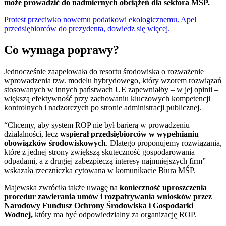
może prowadzić do nadmiernych obciążeń dla sektora MŚP.
Protest przeciwko nowemu podatkowi ekologicznemu. Apel
przedsiębiorców do prezydenta, dowiedz się więcej.
Co wymaga poprawy?
Jednocześnie zaapelowała do resortu środowiska o rozważenie
wprowadzenia tzw. modelu hybrydowego, który wzorem rozwiązań
stosowanych w innych państwach UE zapewniałby – w jej opinii –
większą efektywność przy zachowaniu kluczowych kompetencji
kontrolnych i nadzorczych po stronie administracji publicznej.
“Chcemy, aby system ROP nie był barierą w prowadzeniu
działalności, lecz
wspierał przedsiębiorców w wypełnianiu
obowiązków środowiskowych
. Dlatego proponujemy rozwiązania,
które z jednej strony zwiększą skuteczność gospodarowania
odpadami, a z drugiej zabezpieczą interesy najmniejszych firm” –
wskazała rzeczniczka cytowana w komunikacie Biura MŚP.
Majewska zwróciła także uwagę na
konieczność uproszczenia
procedur zawierania umów i rozpatrywania wniosków przez
Narodowy Fundusz Ochrony Środowiska i Gospodarki
Wodnej,
który ma być odpowiedzialny za organizację ROP.