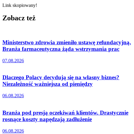
Link skopiowany!
Zobacz też
Ministerstwo zdrowia zmieniło ustawę refundacyjną.
Branża farmaceutyczna żąda wstrzymania prac
07.08.2026
Dlaczego Polacy decydują się na własny biznes?
Niezależność ważniejsza od pieniędzy
06.08.2026
Branża pod presją oczekiwań klientów. Drastycznie
rosnące koszty napędzają zadłużenie
06.08.2026