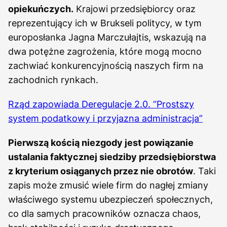
opiekuńczych.
Krajowi przedsiębiorcy oraz
reprezentujący ich w Brukseli politycy, w tym
europosłanka Jagna Marczułajtis, wskazują na
dwa potężne zagrożenia, które mogą mocno
zachwiać konkurencyjnością naszych firm na
zachodnich rynkach.
Rząd zapowiada Deregulacje 2.0. “Prostszy
system podatkowy i przyjazna administracja”
Pierwszą kością niezgody jest powiązanie
ustalania faktycznej siedziby przedsiębiorstwa
z kryterium osiąganych przez nie obrotów
. Taki
zapis może zmusić wiele firm do nagłej zmiany
właściwego systemu ubezpieczeń społecznych,
co dla samych pracowników oznacza chaos,